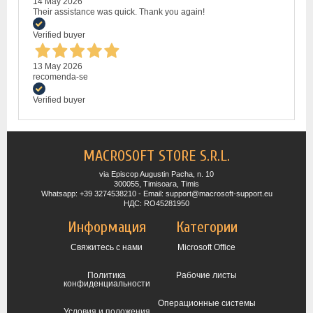
14 May 2026
Their assistance was quick. Thank you again!
Verified buyer
13 May 2026
recomenda-se
Verified buyer
MACROSOFT STORE S.R.L.
via Episcop Augustin Pacha, n. 10
300055, Timisoara, Timis
Whatsapp: +39 3274538210 - Email: support@macrosoft-support.eu
НДС: RO45281950
Информация
Категории
Свяжитесь с нами
Microsoft Office
Политика
Рабочие листы
конфиденциальности
Операционные системы
Условия и положения