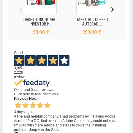
‹
›
ПАКЕТ ДЛЯ ДОМА С
ПАКЕТ AUTODESK С
ПР
INVENTOR И...
AUTOCAD,...
WI
99,00 €
199,00 €
Good
3,9
/5
2.228
reviews
Our 4 and 5 star reviews.
Click here to read them all >
Previous
Next
3 days ago
A fine and helpfull company. I had problems by installing Adobe
Acrobat Pro DC, that even the Adobe Community could not solve.
I'm glad with there advice and steps to solve the installing
problem. Joop van der Sluis.