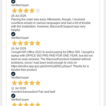
Verified buyer
28 Jul 2026
Placing the order was easy. Afterwards, though, I received
countless emails in various languages and had a bit of trouble
with the installation. However, Macrosoft Support was very
helpful.
Verified buyer
24 Jul 2026
I bought MS Office 2021 to avoid paying for Office 365. I bought a
laptop with OFFICE 365 PRE-PAID FOR ONE YEAR, but did not
want an auto-renewal. The Macrosoft product installed without
problems, (once I had been bold enough to click on
https://photos.app.goo.gl/u5mHi1a6RELpDyxx7 Thanks for a
trouble-free product.
Verified buyer
11 Jul 2026
A perfect transaction! Fair and fast!
Verified buyer