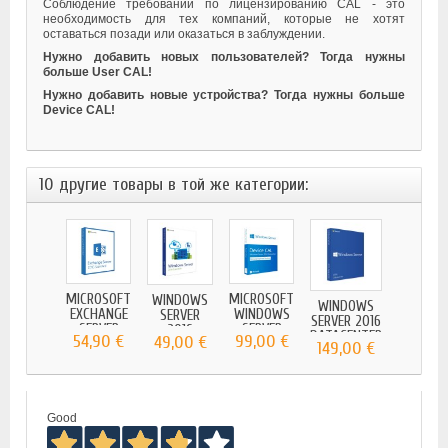
Соблюдение требований по лицензированию CAL - это
необходимость для тех компаний, которые не хотят
оставаться позади или оказаться в заблуждении.
Нужно добавить новых пользователей? Тогда нужны
больше User CAL!
Нужно добавить новые устройства? Тогда нужны больше
Device CAL!
10 другие товары в той же категории:
CROSOFT
MICROSOFT
MICROSOFT
MICROS
WINDOWS
WINDOWS
INDOWS
EXCHANGE
WINDOWS
WINDO
SERVER
SERVER 2016
SERVER
SERVER
SERVER
SERVE
2016
DATACENTER
9,00 €
54,90 €
99,00 €
99,00
49,00 €
2016...
2016...
2016...
2016...
ESSENTIALS
149,00 €
Good