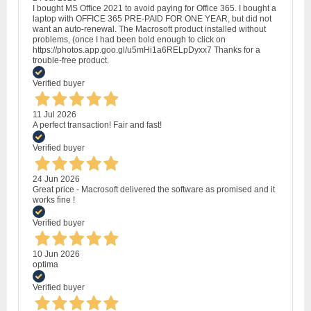
I bought MS Office 2021 to avoid paying for Office 365. I bought a
laptop with OFFICE 365 PRE-PAID FOR ONE YEAR, but did not
want an auto-renewal. The Macrosoft product installed without
problems, (once I had been bold enough to click on
https://photos.app.goo.gl/u5mHi1a6RELpDyxx7 Thanks for a
trouble-free product.
Verified buyer
11 Jul 2026
A perfect transaction! Fair and fast!
Verified buyer
24 Jun 2026
Great price - Macrosoft delivered the software as promised and it
works fine !
Verified buyer
10 Jun 2026
optima
Verified buyer