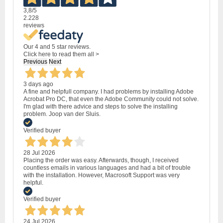
3,8
/5
2.228
reviews
Our 4 and 5 star reviews.
Click here to read them all >
Previous
Next
3 days ago
A fine and helpfull company. I had problems by installing Adobe
Acrobat Pro DC, that even the Adobe Community could not solve.
I'm glad with there advice and steps to solve the installing
problem. Joop van der Sluis.
Verified buyer
28 Jul 2026
Placing the order was easy. Afterwards, though, I received
countless emails in various languages and had a bit of trouble
with the installation. However, Macrosoft Support was very
helpful.
Verified buyer
24 Jul 2026