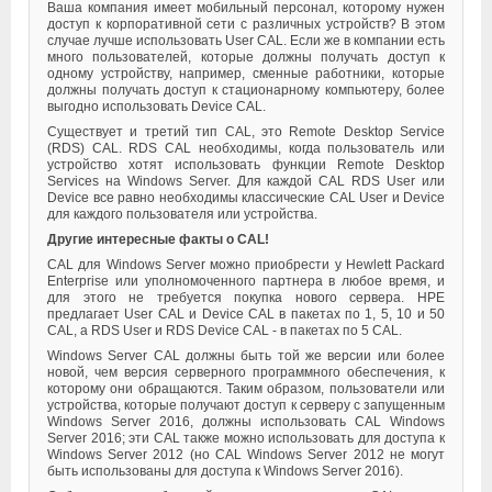
Ваша компания имеет мобильный персонал, которому нужен
доступ к корпоративной сети с различных устройств? В этом
случае лучше использовать User CAL. Если же в компании есть
много пользователей, которые должны получать доступ к
одному устройству, например, сменные работники, которые
должны получать доступ к стационарному компьютеру, более
выгодно использовать Device CAL.
Существует и третий тип CAL, это Remote Desktop Service
(RDS) CAL. RDS CAL необходимы, когда пользователь или
устройство хотят использовать функции Remote Desktop
Services на Windows Server. Для каждой CAL RDS User или
Device все равно необходимы классические CAL User и Device
для каждого пользователя или устройства.
Другие интересные факты о CAL!
CAL для Windows Server можно приобрести у Hewlett Packard
Enterprise или уполномоченного партнера в любое время, и
для этого не требуется покупка нового сервера. HPE
предлагает User CAL и Device CAL в пакетах по 1, 5, 10 и 50
CAL, а RDS User и RDS Device CAL - в пакетах по 5 CAL.
Windows Server CAL должны быть той же версии или более
новой, чем версия серверного программного обеспечения, к
которому они обращаются. Таким образом, пользователи или
устройства, которые получают доступ к серверу с запущенным
Windows Server 2016, должны использовать CAL Windows
Server 2016; эти CAL также можно использовать для доступа к
Windows Server 2012 (но CAL Windows Server 2012 не могут
быть использованы для доступа к Windows Server 2016).