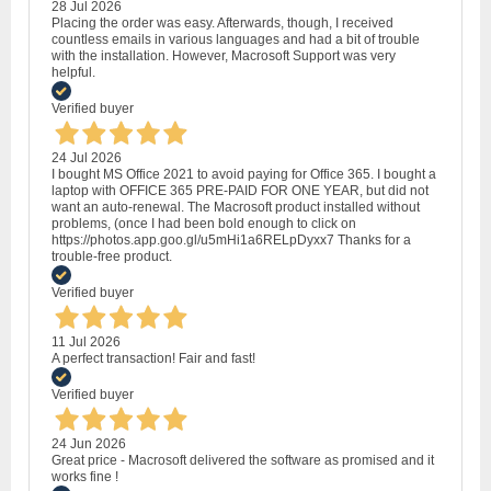
28 Jul 2026
Placing the order was easy. Afterwards, though, I received
countless emails in various languages and had a bit of trouble
with the installation. However, Macrosoft Support was very
helpful.
Verified buyer
24 Jul 2026
I bought MS Office 2021 to avoid paying for Office 365. I bought a
laptop with OFFICE 365 PRE-PAID FOR ONE YEAR, but did not
want an auto-renewal. The Macrosoft product installed without
problems, (once I had been bold enough to click on
https://photos.app.goo.gl/u5mHi1a6RELpDyxx7 Thanks for a
trouble-free product.
Verified buyer
11 Jul 2026
A perfect transaction! Fair and fast!
Verified buyer
24 Jun 2026
Great price - Macrosoft delivered the software as promised and it
works fine !