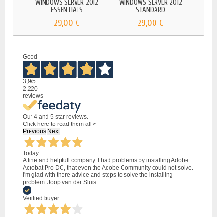
WINDOWS SERVER 2012
WINDOWS SERVER 2012
WIND
ESSENTIALS
STANDARD
29,00 €
29,00 €
Good
3,9
/5
2.220
reviews
Our 4 and 5 star reviews.
Click here to read them all >
Previous
Next
Today
A fine and helpfull company. I had problems by installing Adobe
Acrobat Pro DC, that even the Adobe Community could not solve.
I'm glad with there advice and steps to solve the installing
problem. Joop van der Sluis.
Verified buyer