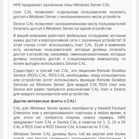
HPE предлагает различные типы Windows Server CAL.
User CAL позволяют отдельному пользователю получать
доступ к Windows Server с неограниченного числа устройств
Device CAL позволяют неограниченному числу пользователей
получать доступ к Windows Server на одном устройстве
В вашей компании работают мобильные сотрудники, которым
нужен доступ к корпоративной сети с различных устройств? В
этом случае стоит использовать User CAL. Если в компании
есть несколько пользователей, которые должны получить
доступ к устройству, например, сменным работникам, которые
должны получить доступ к стационарному компьютеру, то
более выгодно использовать Device CAL.
Существует и третий тип CAL, это лицензии Remote Desktop
Service (RDS) CAL. RDS CAL необходимы, когда пользователь
или устройство хотят использовать функции Remote Desktop
Services на Windows Server. Для каждой CAL RDS User или
Device все равно требуются классические CAL User и Device
для каждого пользователя или устройства.
Другие интересные факты о CAL!
CAL для Windows Server можно приобрести у Hewlett Packard
Enterprise или у авторизованного партнера в любое время, и
для этого не требуется покупка нового сервера. HPE
предлагает User CAL и Device CAL в пакетах по 1, 5, 10 и 50
CAL и RDS User и RDS Device CAL в пакетах по 5 CAL.
Windows Server CAL должны быть той же версии или более
новой, чем версия серверного программного обеспечения, к