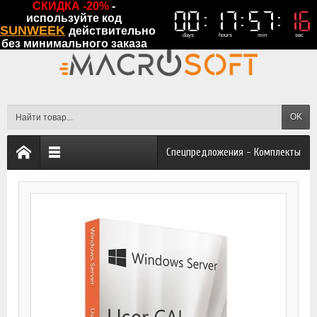
СКИДКА -20%
-
0
Whatsapp
00
00
17
17
57
57
16
16
используйте код
SUNWEEK
действительно
days
hours
min
sec
без минимального заказа
OK
Спецпредложения - Комплекты