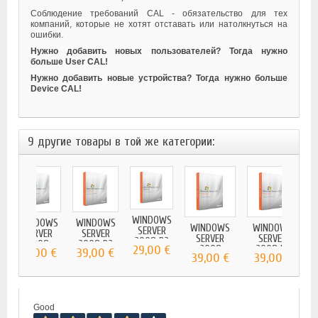
Соблюдение требований CAL - обязательство для тех
компаний, которые не хотят отставать или натолкнуться на
ошибки.
Нужно добавить новых пользователей? Тогда нужно
больше User CAL!
Нужно добавить новые устройства? Тогда нужно больше
Device CAL!
9 другие товары в той же категории:
S
WINDOWS
W
WINDOWS
WINDOWS
WINDOWS
WINDOWS
SERVER
SERVER
SERVER
SERVER
SERVER
2008 R2
2008
2008 R2
€
.
29,00 €
2008
2008 R2
39,00 €
39,00 €
STANDARD
С
ENTERPRISE
ENTERPRISE
39,00 €
39,00 €
DATACENTER
DATACENTER
Good