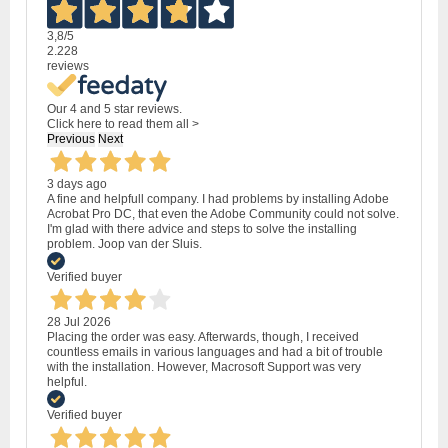
3,8
/5
2.228
reviews
Our 4 and 5 star reviews.
Click here to read them all >
Previous
Next
3 days ago
A fine and helpfull company. I had problems by installing Adobe
Acrobat Pro DC, that even the Adobe Community could not solve.
I'm glad with there advice and steps to solve the installing
problem. Joop van der Sluis.
Verified buyer
28 Jul 2026
Placing the order was easy. Afterwards, though, I received
countless emails in various languages and had a bit of trouble
with the installation. However, Macrosoft Support was very
helpful.
Verified buyer