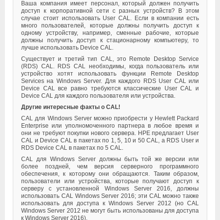
Ваша компания имеет персонал, который должен получить
доступ к корпоративной сети с разных устройств? В этом
случае стоит использовать User CAL. Если в компании есть
много пользователей, которые должны получить доступ к
одному устройству, например, сменные рабочие, которые
должны получить доступ к стационарному компьютеру, то
лучше использовать Device CAL.
Существует и третий тип CAL, это Remote Desktop Service
(RDS) CAL. RDS CAL необходимы, когда пользователь или
устройство хотят использовать функции Remote Desktop
Services на Windows Server. Для каждого RDS User CAL или
Device CAL все равно требуются классические User CAL и
Device CAL для каждого пользователя или устройства.
Другие интересные факты о CAL!
CAL для Windows Server можно приобрести у Hewlett Packard
Enterprise или уполномоченного партнера в любое время и
они не требуют покупки нового сервера. HPE предлагает User
CAL и Device CAL в пакетах по 1, 5, 10 и 50 CAL, а RDS User и
RDS Device CAL в пакетах по 5 CAL.
CAL для Windows Server должны быть той же версии или
более поздней, чем версия серверного программного
обеспечения, к которому они обращаются. Таким образом,
пользователи или устройства, которые получают доступ к
серверу с установленной Windows Server 2016, должны
использовать CAL Windows Server 2016; эти CAL можно также
использовать для доступа к Windows Server 2012 (но CAL
Windows Server 2012 не могут быть использованы для доступа
к Windows Server 2016).