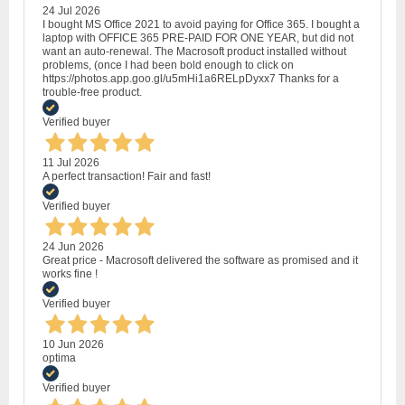
24 Jul 2026
I bought MS Office 2021 to avoid paying for Office 365. I bought a
laptop with OFFICE 365 PRE-PAID FOR ONE YEAR, but did not
want an auto-renewal. The Macrosoft product installed without
problems, (once I had been bold enough to click on
https://photos.app.goo.gl/u5mHi1a6RELpDyxx7 Thanks for a
trouble-free product.
Verified buyer
11 Jul 2026
A perfect transaction! Fair and fast!
Verified buyer
24 Jun 2026
Great price - Macrosoft delivered the software as promised and it
works fine !
Verified buyer
10 Jun 2026
optima
Verified buyer