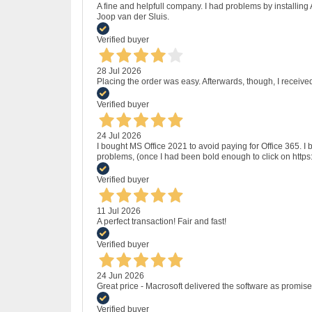
A fine and helpfull company. I had problems by installing
Joop van der Sluis.
Verified buyer
28 Jul 2026
Placing the order was easy. Afterwards, though, I receive
Verified buyer
24 Jul 2026
I bought MS Office 2021 to avoid paying for Office 365.
problems, (once I had been bold enough to click on http
Verified buyer
11 Jul 2026
A perfect transaction! Fair and fast!
Verified buyer
24 Jun 2026
Great price - Macrosoft delivered the software as promised
Verified buyer