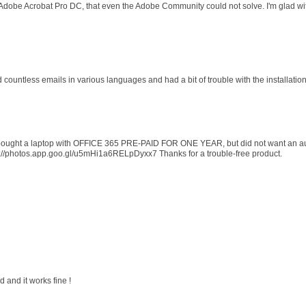
 Adobe Acrobat Pro DC, that even the Adobe Community could not solve. I'm glad wit
d countless emails in various languages and had a bit of trouble with the installati
 I bought a laptop with OFFICE 365 PRE-PAID FOR ONE YEAR, but did not want an au
s://photos.app.goo.gl/u5mHi1a6RELpDyxx7 Thanks for a trouble-free product.
 and it works fine !