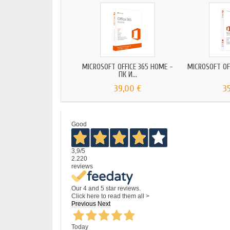
MICROSOFT OFFICE 365 HOME -
MICROSOFT OF
ПК И...
39,00 €
3
Good
3,9
/5
2.220
reviews
Our 4 and 5 star reviews.
Click here to read them all >
Previous
Next
Today