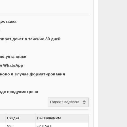
доставка
я
врат денег в течение 30 дней
по установке
ая WhatsApp
ново в случае форматирования
где предусмотрено
Скидка
Вы экономите
5%
До 8,54 €