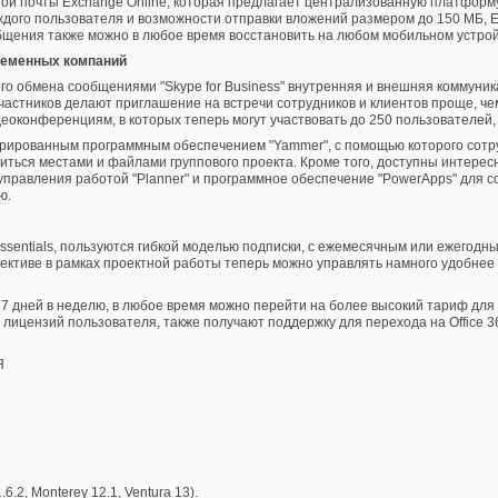
й почты Exchange Online, которая предлагает централизованную платформу 
ждого пользователя и возможности отправки вложений размером до 150 МБ, E
щения также можно в любое время восстановить на любом мобильном устрой
ременных компаний
о обмена сообщениями "Skype for Business" внутренняя и внешняя коммуник
стников делают приглашение на встречи сотрудников и клиентов проще, чем ког
конференциям, в которых теперь могут участвовать до 250 пользователей, 
рированным программным обеспечением "Yammer", с помощью которого сотруд
литься местами и файлами группового проекта. Кроме того, доступны интерес
управления работой "Planner" и программное обеспечение "PowerApps" для 
ю.
Essentials, пользуются гибкой моделью подписки, с ежемесячным или ежегодны
ективе в рамках проектной работы теперь можно управлять намного удобнее 
 дней в неделю, в любое время можно перейти на более высокий тариф для д
ицензий пользователя, также получают поддержку для перехода на Office 365
Я
.2, Monterey 12.1, Ventura 13).