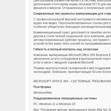
Центральным элементом является система электронно
дополнение к почтовому ящику объемом 50 ГБ для ка
фишинга и вирусов. Отправленные и полученные сооб
Современные инструменты коммуникации для сов
С профессиональной версией инструмента мгновенног
аудио или видео. Персонализированные ссылки для уча
особенно убедителен благодаря распределенным видео
Коммуникационный пакет дополняется линейно интег
другом в стиле личной социальной сети компании, де
автоматизированные рабочие процессы, инструмент 
устройств без каких-либо усилий по программировани
Гибкость и полный контроль над затратами
Компании, выбирающие Microsoft Office 365 Business 
увеличение штата сотрудников в краткосрочной персп
услуг в связи с вводным тарифом Microsoft.
Помимо круглосуточной телефонной и веб-поддержки 7
необходимо. Компании, приобретающие 50 или более л
MICROSOFT OFFICE 365 - СИСТЕМНЫЕ ТРЕБОВАНИ
Платформа
Windows/Mac
Поддерживаемые операционные системы
PC: Windows 11 и Windows 10
Mac: Последние версии, выпущенные Apple (Big Sur 11.6