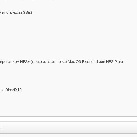
ом инструкций SSE2
тированием HFS+ (также известное как Mac OS Extended или HFS Plus)
 с DirectX10
: