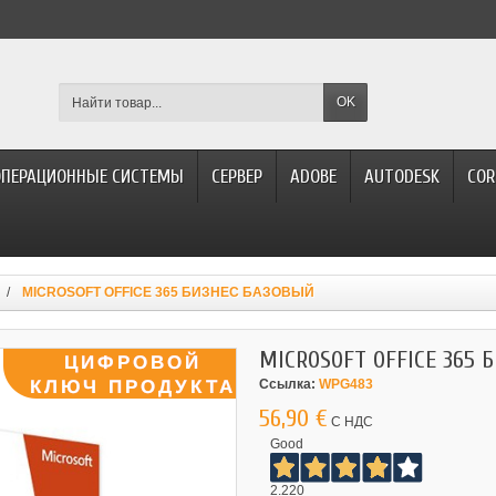
OK
ОПЕРАЦИОННЫЕ СИСТЕМЫ
СЕРВЕР
ADOBE
AUTODESK
COR
MICROSOFT OFFICE 365 БИЗНЕС БАЗОВЫЙ
MICROSOFT OFFICE 365 
Ссылка:
WPG483
56,90 €
С НДС
Good
2.220