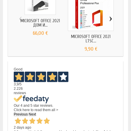
‹
›
MICROSOFT OFFICE 2021
MICROS
ДОМ И...
66,00 €
MICROSOFT OFFICE 2021
LTSC...
9,90 €
Good
3,9
/5
2.226
reviews
Our 4 and 5 star reviews.
Click here to read them all >
Previous
Next
2 days ago