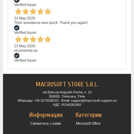
Verified buyer
14 May 2026
Their assistance was quick. Thank you again!
Verified buyer
13 May 2026
recomenda-se
Verified buyer
MACROSOFT STORE S.R.L.
via Episcop Augustin Pacha, n. 10
300055, Timisoara, Timis
Whatsapp: +39 3274538210 - Email: support@macrosoft-support.eu
НДС: RO45281950
Информация
Категории
Свяжитесь с нами
Microsoft Office