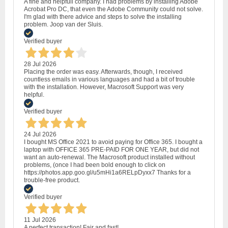
A fine and helpfull company. I had problems by installing Adobe
Acrobat Pro DC, that even the Adobe Community could not solve.
I'm glad with there advice and steps to solve the installing
problem. Joop van der Sluis.
Verified buyer
28 Jul 2026
Placing the order was easy. Afterwards, though, I received
countless emails in various languages and had a bit of trouble
with the installation. However, Macrosoft Support was very
helpful.
Verified buyer
24 Jul 2026
I bought MS Office 2021 to avoid paying for Office 365. I bought a
laptop with OFFICE 365 PRE-PAID FOR ONE YEAR, but did not
want an auto-renewal. The Macrosoft product installed without
problems, (once I had been bold enough to click on
https://photos.app.goo.gl/u5mHi1a6RELpDyxx7 Thanks for a
trouble-free product.
Verified buyer
11 Jul 2026
A perfect transaction! Fair and fast!