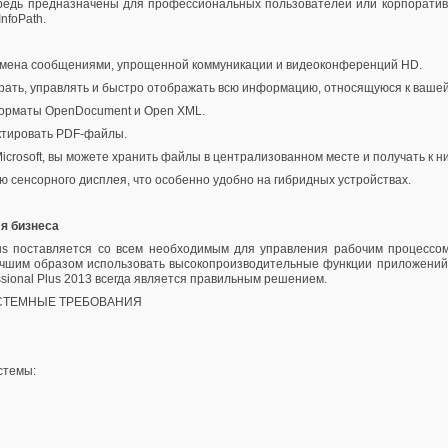
редь предназначены для профессиональных пользователей или корпоративной
nfoPath.
 обмена сообщениями, упрощенной коммуникации и видеоконференций HD.
рать, управлять и быстро отображать всю информацию, относящуюся к вашей
т форматы OpenDocument и Open XML.
актировать PDF-файлы.
icrosoft, вы можете хранить файлы в централизованном месте и получать к ни
щью сенсорного дисплея, что особенно удобно на гибридных устройствах.
ля бизнеса
l Plus поставляется со всем необходимым для управления рабочим процессо
чшим образом использовать высокопроизводительные функции приложений в 
essional Plus 2013 всегда является правильным решением.
СИСТЕМНЫЕ ТРЕБОВАНИЯ
стемы: