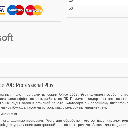
25
50
e 2013 Professional Plus"
мый полный пакет программ из серии Office 2013. Этот комплект особенно 
симальная эффективность работы на ПК. Помимо стандартных текстовых и та
бые виды задач в офисной работе. Благодаря обновленному интерфейсу, Mi
 на ноутбуках, а также на устройствах с сенсорным управлением.
и InfoPath
чает стандартные программы Word для обработки текстов; Excel как электр
ook для управления электронной почтой и встречами. Access для создания