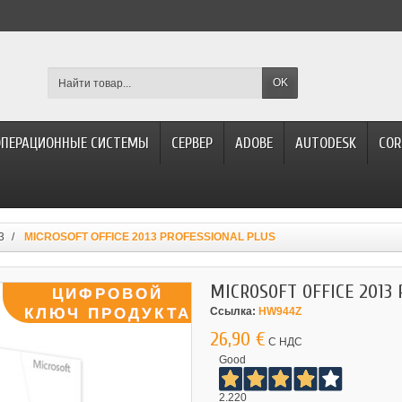
OK
ОПЕРАЦИОННЫЕ СИСТЕМЫ
СЕРВЕР
ADOBE
AUTODESK
COR
3
MICROSOFT OFFICE 2013 PROFESSIONAL PLUS
MICROSOFT OFFICE 2013
Ссылка:
HW944Z
26,90 €
С НДС
Good
2.220