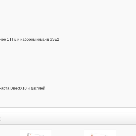
енее 1 ГГц и набором команд SSE2
арта DirectX10 и дисплей
: