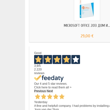
MICROSOFT OFFICE 2013 ДОМ И..
29,00 €
Good
3,9
/5
2.220
reviews
Our 4 and 5 star reviews.
Click here to read them all >
Previous
Next
Yesterday
A fine and helpfull company. I had problems by installing
Joop van der Sluis.