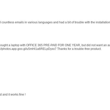
d countless emails in various languages and had a bit of trouble with the installati
 I bought a laptop with OFFICE 365 PRE-PAID FOR ONE YEAR, but did not want an au
s://photos.app.goo.gl/u5mHi1a6RELpDyxx7 Thanks for a trouble-free product.
 and it works fine !