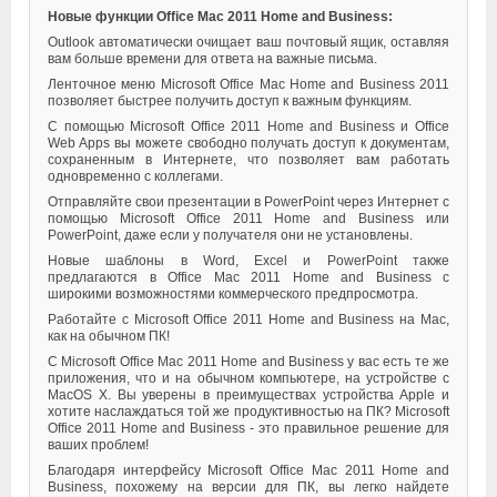
Новые функции Office Mac 2011 Home and Business:
Outlook автоматически очищает ваш почтовый ящик, оставляя
вам больше времени для ответа на важные письма.
Ленточное меню Microsoft Office Mac Home and Business 2011
позволяет быстрее получить доступ к важным функциям.
С помощью Microsoft Office 2011 Home and Business и Office
Web Apps вы можете свободно получать доступ к документам,
сохраненным в Интернете, что позволяет вам работать
одновременно с коллегами.
Отправляйте свои презентации в PowerPoint через Интернет с
помощью Microsoft Office 2011 Home and Business или
PowerPoint, даже если у получателя они не установлены.
Новые шаблоны в Word, Excel и PowerPoint также
предлагаются в Office Mac 2011 Home and Business с
широкими возможностями коммерческого предпросмотра.
Работайте с Microsoft Office 2011 Home and Business на Mac,
как на обычном ПК!
С Microsoft Office Mac 2011 Home and Business у вас есть те же
приложения, что и на обычном компьютере, на устройстве с
MacOS X. Вы уверены в преимуществах устройства Apple и
хотите наслаждаться той же продуктивностью на ПК? Microsoft
Office 2011 Home and Business - это правильное решение для
ваших проблем!
Благодаря интерфейсу Microsoft Office Mac 2011 Home and
Business, похожему на версии для ПК, вы легко найдете