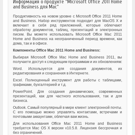
Информация о продукте "Microsoft Office 2011 Home
and Business для Mac"
Продуктивность на новом уровне с Microsoft Office 2011 Home
and Business. Набор инструментов подходит для MacOS X и
включает в себя ряд приложений, которые облегчают
обработку документов, таблиц, презентаций и электронных
писем. Вы можете использовать Microsoft Office Mac 2011
Home and Business на неограниченный период времени, как
дома, так и в офисе.
Компоненты Office Mac 2011 Home and Business:
Выбирая Microsoft Office Mac Home and Business 2011, вы
получаете доступ к следующим программам и их обновлениям:
Word. Используется для создания документов, их
редактирования и сохранения в Интернете.
Excel. Полноценный инструмент для работы с таблицами,
графиками, бухгалтерией и т.д.
PowerPoint. Для создания динамических, современных
презентаций, как для частного использования, так и для
бизнеса.
Outlook. Самый популярный в мире клиент электронной почты.
С его помощью можно управлять контактами, встречами и
почтовыми аккаунтами, облегчая вам жизнь.
Для использования Office Mac 2011 Home and Business
требуется Mac OS X версии v10.5.8. Лицензия бессрочная и
без ограничений.