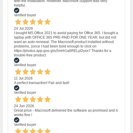
with the installation. However, Macrosoft Support was very
helpful.
Verified buyer
24 Jul 2026
I bought MS Office 2021 to avoid paying for Office 365. I bought a
laptop with OFFICE 365 PRE-PAID FOR ONE YEAR, but did not
want an auto-renewal. The Macrosoft product installed without
problems, (once I had been bold enough to click on
https://photos.app.goo.gl/u5mHi1a6RELpDyxx7 Thanks for a
trouble-free product.
Verified buyer
11 Jul 2026
A perfect transaction! Fair and fast!
Verified buyer
24 Jun 2026
Great price - Macrosoft delivered the software as promised and it
works fine !
Verified buyer