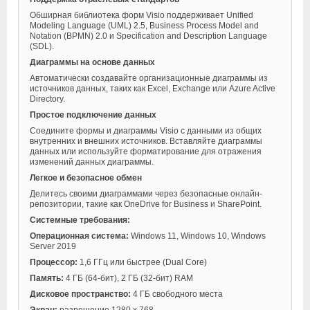
Обширная библиотека форм Visio поддерживает Unified
Modeling Language (UML) 2.5, Business Process Model and
Notation (BPMN) 2.0 и Specification and Description Language
(SDL).
Диаграммы на основе данных
Автоматически создавайте организационные диаграммы из
источников данных, таких как Excel, Exchange или Azure Active
Directory.
Простое подключение данных
Соедините формы и диаграммы Visio с данными из общих
внутренних и внешних источников. Вставляйте диаграммы
данных или используйте форматирование для отражения
изменений данных диаграммы.
Легкое и безопасное обмен
Делитесь своими диаграммами через безопасные онлайн-
репозитории, такие как OneDrive for Business и SharePoint.
Системные требования:
Операционная система:
Windows 11, Windows 10, Windows
Server 2019
Процессор:
1,6 ГГц или быстрее (Dual Core)
Память:
4 ГБ (64-бит), 2 ГБ (32-бит) RAM
Дисковое пространство:
4 ГБ свободного места
Экран:
разрешение 1280 x 768