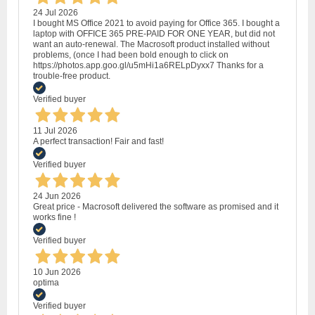
24 Jul 2026
I bought MS Office 2021 to avoid paying for Office 365. I bought a
laptop with OFFICE 365 PRE-PAID FOR ONE YEAR, but did not
want an auto-renewal. The Macrosoft product installed without
problems, (once I had been bold enough to click on
https://photos.app.goo.gl/u5mHi1a6RELpDyxx7 Thanks for a
trouble-free product.
Verified buyer
11 Jul 2026
A perfect transaction! Fair and fast!
Verified buyer
24 Jun 2026
Great price - Macrosoft delivered the software as promised and it
works fine !
Verified buyer
10 Jun 2026
optima
Verified buyer