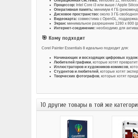
Операционная система:
Windows 11, Windows 1
Процессор:
Intel Core i3 или выше / Apple Sil
Оперативная память:
минимум 4 ГБ (рекоменду
Дисковое пространство:
около 3 ГБ свободног
Видеокарта:
совместима с OpenGL, поддержка
Экран:
минимальное разрешение 1280 x 800 (р
Интернет-соединение:
необходимо для актива
🎯 Кому подходит
Corel Painter Essentials 8 идеально подходит для:
Начинающих и восходящих цифровых худож
Любителей графики
, которые хотят превратит
Иллюстраторов и художников-комиксов
, кот
Студентов и любителей
, которые хотят эксп
Творческих фотографов
, которые хотят прид
10 другие товары в той же категори