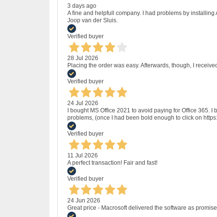
3 days ago
A fine and helpfull company. I had problems by installing
Joop van der Sluis.
Verified buyer
28 Jul 2026
Placing the order was easy. Afterwards, though, I receive
Verified buyer
24 Jul 2026
I bought MS Office 2021 to avoid paying for Office 365.
problems, (once I had been bold enough to click on http
Verified buyer
11 Jul 2026
A perfect transaction! Fair and fast!
Verified buyer
24 Jun 2026
Great price - Macrosoft delivered the software as promised