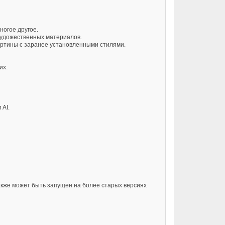
ногое другое.
художественных материалов.
артины с заранее установленными стилями.
их.
AI.
 также может быть запущен на более старых версиях