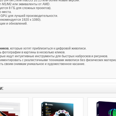
0 (64 бит) или macOS 10.15 или более новые версии.
icon M1/M2 или эквиваленты от AMD.
ется 8 ГБ для сложных проектов).
о места.
 GPU для лучшей производительности.
екомендуется 1920 x 1080).
ции и обновлений.
ников
, которые хотят приблизиться к цифровой живописи.
ь фотографии в картины в несколько кликов.
орые ищут интуитивные инструменты для быстрых набросков и рисунков.
ериментировать с реалистичными техниками живописи без физических матери
ать своим снимкам уникальное и художественное касание.
и: