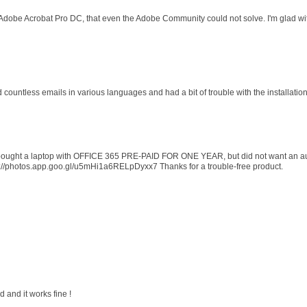
 Adobe Acrobat Pro DC, that even the Adobe Community could not solve. I'm glad wit
d countless emails in various languages and had a bit of trouble with the installati
 I bought a laptop with OFFICE 365 PRE-PAID FOR ONE YEAR, but did not want an au
s://photos.app.goo.gl/u5mHi1a6RELpDyxx7 Thanks for a trouble-free product.
 and it works fine !