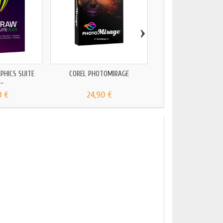
›
PHICS SUITE
COREL PHOTOMIRAGE
CORELDRAW GRAPHIC
..
2024...
0 €
24,90 €
149,00 €