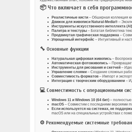
художественный опыт, похожий на традиционную живо
📦 Что включает в себя программно
Реалистичные кисти
– Обширная коллекция кис
Движок для живописи Natural-Media®
– Экскл
Инструменты искусственного интеллекта (AI
Палитра и текстуры
– Богатая библиотека тек
Продвинутая графическая поддержка
– Совм
Упрощенный интерфейс
– Интуитивный и нас
🔧 Основные функции
Натуральная цифровая живопись
– Воспроизв
Автоматическая фотоживопись
– Превращает
Инструменты для рисования и скетчей
– Идеа
Управление слоями
– Создание сложных рабо
Совместимость форматов
– Импорт и экспорт
Интеграция с творческим оборудованием
– И
💻 Совместимость с операционными си
Windows 11 и Windows 10 (64 бит)
– полностью
macOS
– Совместим с последними версиями m
Если используется на системах, не поддер
macOS или на специальных устройствах с по
⚙️ Рекомендуемые системные требова