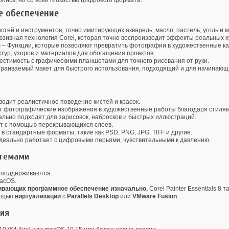
пись, но со всей гибкостью цифрового формата.
е обеспечение
тей и инструментов, точно имитирующих акварель, масло, пастель, уголь и м
юзивная технология Corel, которая точно воспроизводит эффекты реальных 
)
– Функции, которые позволяют превратить фотографии в художественные к
стур, узоров и материалов для обогащения проектов.
естимость с графическими планшетами для точного рисования от руки.
траиваемый макет для быстрого использования, подходящий и для начинающ
одит реалистичное поведение кистей и красок.
 фотографические изображения в художественные работы благодаря стилям 
льно подходят для зарисовок, набросков и быстрых иллюстраций.
т с помощью перекрывающихся слоев.
 в стандартные форматы, такие как PSD, PNG, JPG, TIFF и другие.
деально работает с цифровыми перьями, чувствительными к давлению.
стемами
 поддерживаются.
acOS.
живающих программное обеспечение изначально,
Corel Painter Essentials 8
мощью
виртуализации
с
Parallels Desktop
или
VMware Fusion
.
ния