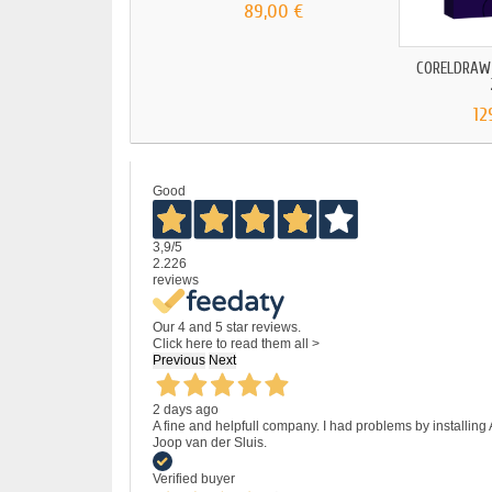
89,00 €
CORELDRAW 
12
Good
3,9
/5
2.226
reviews
Our 4 and 5 star reviews.
Click here to read them all >
Previous
Next
2 days ago
A fine and helpfull company. I had problems by installing
Joop van der Sluis.
Verified buyer