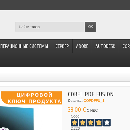
OK
ОПЕРАЦИОННЫЕ СИСТЕМЫ
СЕРВЕР
ADOBE
AUTODESK
COR
COREL PDF FUSION
Ссылка:
COPDFFU_1
39,00 €
С НДС
Good
2.226