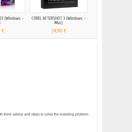
23 (Windows -
COREL AFTERSHOT 3 (Windows -
CORELDRAW GRAPHIC
)
Mac)
2024...
 €
24,90 €
149,00 €
h there advice and steps to solve the installing problem.