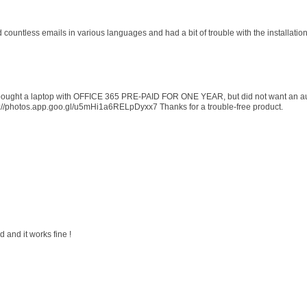
d countless emails in various languages and had a bit of trouble with the installati
 I bought a laptop with OFFICE 365 PRE-PAID FOR ONE YEAR, but did not want an au
s://photos.app.goo.gl/u5mHi1a6RELpDyxx7 Thanks for a trouble-free product.
 and it works fine !