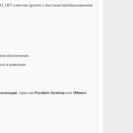
TXT, ODT и многие другие) с быстрым преобразованием
ном обеспечении.
ого в компании.
уализации
, таких как
Parallels Desktop
или
VMware