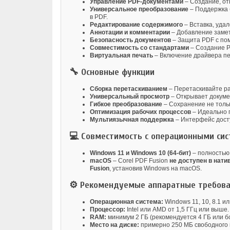
Управление PDF-документами
– Создание, от
Универсальное преобразование
– Поддержка
в PDF.
Редактирование содержимого
– Вставка, уда
Аннотации и комментарии
– Добавление замет
Безопасность документов
– Защита PDF с по
Совместимость со стандартами
– Создание P
Виртуальная печать
– Включение драйвера пе
🔧 Основные функции
Сборка перетаскиванием
– Перетаскивайте ра
Универсальный просмотр
– Открывает докуме
Гибкое преобразование
– Сохранение не тольк
Оптимизация рабочих процессов
– Идеально п
Мультиязычная поддержка
– Интерфейс досту
💻 Совместимость с операционными си
Windows 11 и Windows 10 (64-бит)
– полностью
macOS
– Corel PDF Fusion
не доступен в нати
Fusion
, установив Windows на macOS.
⚙️ Рекомендуемые аппаратные требов
Операционная система:
Windows 11, 10, 8.1 ил
Процессор:
Intel или AMD от 1,5 ГГц или выше.
RAM:
минимум 2 ГБ (рекомендуется 4 ГБ или б
Место на диске:
примерно 250 МБ свободного 