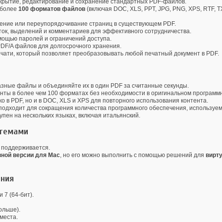
крытие, редактирование и сохранение стандартных PDF-файлов.
 более
100 форматов файлов
(включая DOC, XLS, PPT, JPG, PNG, XPS, RTF, 
ление или переупорядочивание страниц в существующем PDF.
ок, выделений и комментариев для эффективного сотрудничества.
мощью паролей и ограничений доступа.
DF/A файлов для долгосрочного хранения.
чати, который позволяет преобразовывать любой печатный документ в PDF.
зные файлы и объединяйте их в один PDF за считанные секунды.
нты в более чем 100 форматах без необходимости в оригинальном программ
о в PDF, но и в DOC, XLS и XPS для повторного использования контента.
одходит для сокращения количества программного обеспечения, используем
пен на нескольких языках, включая итальянский.
стемами
 поддерживается.
вной версии для Mac
, но его можно выполнить с помощью решений для
вирт
ания
и 7 (64-бит).
ольше).
места.