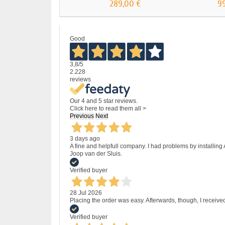
289,00 €
9
Good
3,8
/5
2.228
reviews
Our 4 and 5 star reviews.
Click here to read them all >
Previous
Next
3 days ago
A fine and helpfull company. I had problems by installing
Joop van der Sluis.
Verified buyer
28 Jul 2026
Placing the order was easy. Afterwards, though, I receive
Verified buyer