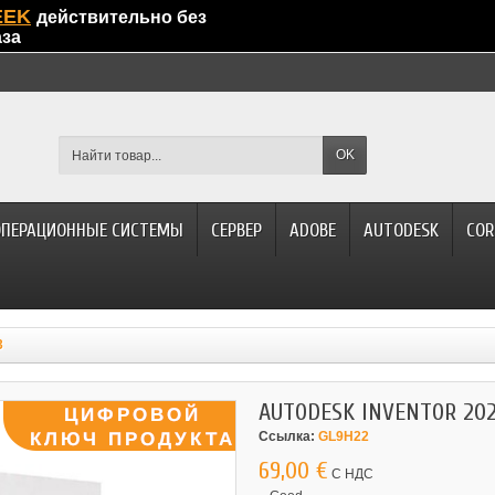
EEK
действительно без
аза
OK
ОПЕРАЦИОННЫЕ СИСТЕМЫ
СЕРВЕР
ADOBE
AUTODESK
COR
3
AUTODESK INVENTOR 20
Ссылка:
GL9H22
69,00 €
С НДС