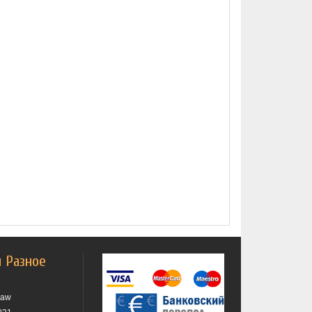
и Разное
raw