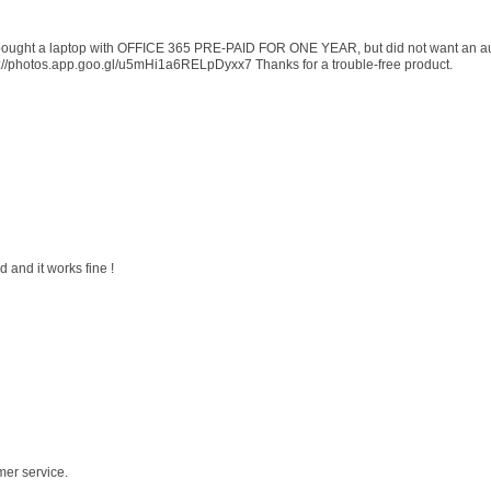
 I bought a laptop with OFFICE 365 PRE-PAID FOR ONE YEAR, but did not want an au
s://photos.app.goo.gl/u5mHi1a6RELpDyxx7 Thanks for a trouble-free product.
 and it works fine !
mer service.