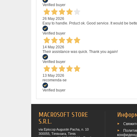
Verified buyer
26 May 2026
Easy to handle. Prduct ok. Good service. It would be bette
Verified buyer
14 May 2026
Their assistance was quick. Thank you again!
Verified buyer
13 May 2026
recomenda-se
Verified buyer
MACROSOFT STORE
Инфор
S.R.L.
Свяжите
via Episcop Augustin Pacha, n. 10
Полити
300055, Timisoara, Timis
конфиденц