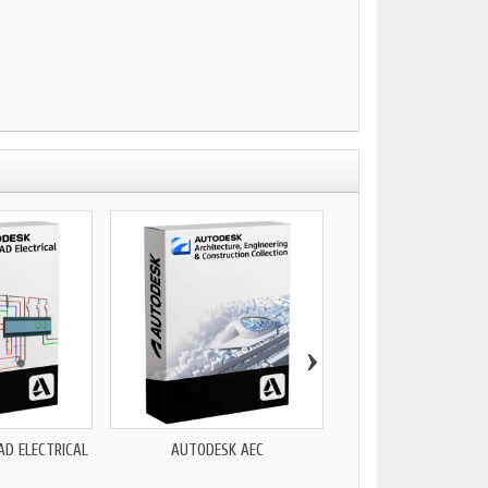
›
D ELECTRICAL
AUTODESK AEC
AUTODESK VRED PROF