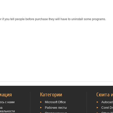
r if you tell people before purchase they will have to uninstall some programs.
мация
Категории
Сюита 
сь с нами
Microsoft Office
Autocad
ка
Рабочие листы
Corel D
иальности