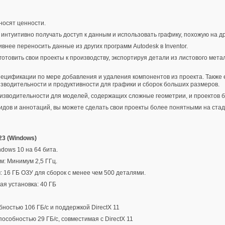
носят ценности.
нтуитивно получать доступ к данным и использовать графику, похожую на др
внее переносить данные из других программ Autodesk в Inventor.
товить свои проекты к производству, экспортируя детали из листового мет
ецификации по мере добавления и удаления компонентов из проекта. Также 
зводительности и продуктивности для графики и сборок больших размеров.
зводительности для моделей, содержащих сложные геометрии, и проектов б
дов и аннотаций, вы можете сделать свои проекты более понятными на стад
23 (Windows)
ndows 10 на 64 бита.
м: Минимум 2,5 ГГц.
 16 ГБ ОЗУ для сборок с менее чем 500 деталями.
ая установка: 40 ГБ
ностью 106 ГБ/с и поддержкой DirectX 11
особностью 29 ГБ/с, совместимая с DirectX 11