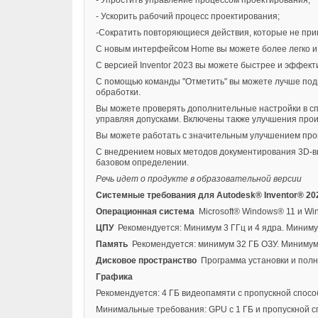
- Ускорить рабочий процесс проектирования;
-Сократить повторяющиеся действия, которые не при
С новым интерфейсом Home вы можете более легко и и
С версией Inventor 2023 вы можете быстрее и эффекти
С помощью команды "Отметить" вы можете лучше подго
обработки.
Вы можете проверять дополнительные настройки в сп
управляя допусками. Включены также улучшения прои
Вы можете работать с значительным улучшением прои
С внедрением новых методов документирования 3D-ви
базовом определении.
Речь идет о продукте в образовательной версии
Системные требования для Autodesk® Inventor® 20
Операционная система
Microsoft® Windows® 11 и Wi
ЦПУ
Рекомендуется: Минимум 3 ГГц и 4 ядра. Миниму
Память
Рекомендуется: минимум 32 ГБ ОЗУ. Минимум:
Дисковое пространство
Программа установки и полн
Графика
Рекомендуется: 4 ГБ видеопамяти с пропускной способ
Минимальные требования: GPU с 1 ГБ и пропускной сп