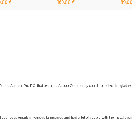
9,00 €
169,00 €
89,00
 Adobe Acrobat Pro DC, that even the Adobe Community could not solve. I'm glad wit
d countless emails in various languages and had a bit of trouble with the installati