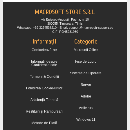
MACROSOFT STORE S.R.L.
via Episcop Augustin Pacha, n. 10
300055, Timisoara, Timis
Whatsapp: +39 3274538210 - Email: support@macrosoft-support.eu
CIF: RO45281950
Informații
Categorie
Contactează-ne
Microsoft Office
Informatii despre
Fișe de Lucru
Confidentialitate
Sisteme de Operare
Termeni & Condiții
Server
Folosirea Cookie-urilor
Adobe
Asistență Tehnică
Antivirus
Restituiri și Rambursări
Windows 11
Metode de Plată