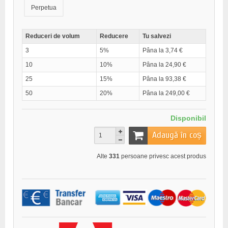
Perpetua
Reduceri de volum
Reducere
Tu salvezi
3
5%
Pâna la 3,74 €
10
10%
Pâna la 24,90 €
25
15%
Pâna la 93,38 €
50
20%
Pâna la 249,00 €
Disponibil
Adaugă în coș
Alte
331
persoane privesc acest produs