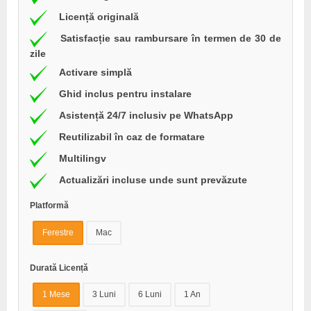
Licență originală
Satisfacție sau rambursare în termen de 30 de
zile
Activare simplă
Ghid inclus pentru instalare
Asistență 24/7 inclusiv pe WhatsApp
Reutilizabil în caz de formatare
Multilingv
Actualizări incluse unde sunt prevăzute
Platformă
Ferestre
Mac
Durată Licență
1 Mese
3 Luni
6 Luni
1 An