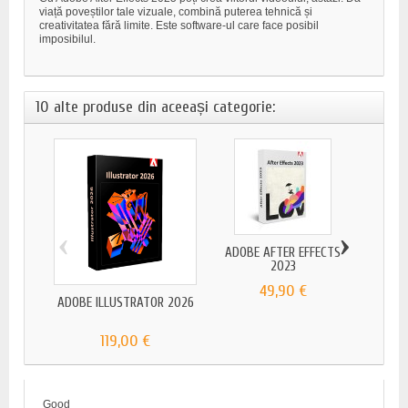
viață poveștilor tale vizuale, combină puterea tehnică și
creativitatea fără limite. Este software-ul care face posibil
imposibilul.
10 alte produse din aceeași categorie:
‹
›
ADOBE AFTER EFFECTS
2023
49,90 €
ADOBE ILLUSTRATOR 2026
ADO
119,00 €
Good