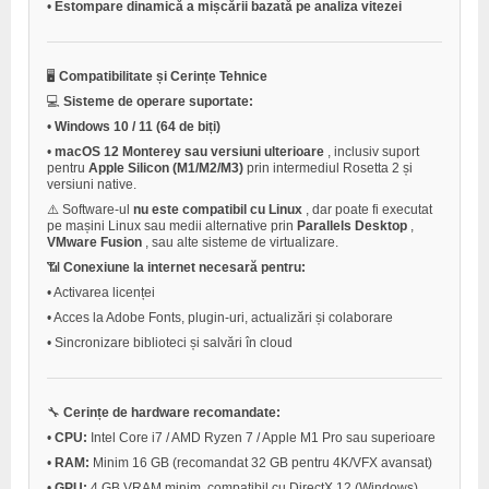
•
Estompare dinamică a mișcării bazată pe analiza vitezei
🖥️
Compatibilitate și Cerințe Tehnice
💻
Sisteme de operare suportate:
•
Windows 10 / 11 (64 de biți)
•
macOS 12 Monterey sau versiuni ulterioare
, inclusiv suport
pentru
Apple Silicon (M1/M2/M3)
prin intermediul Rosetta 2 și
versiuni native.
⚠️ Software-ul
nu este compatibil cu Linux
, dar poate fi executat
pe mașini Linux sau medii alternative prin
Parallels Desktop
,
VMware Fusion
, sau alte sisteme de virtualizare.
📶
Conexiune la internet necesară pentru:
•
Activarea licenței
•
Acces la Adobe Fonts, plugin-uri, actualizări și colaborare
•
Sincronizare biblioteci și salvări în cloud
🔧
Cerințe de hardware recomandate:
•
CPU:
Intel Core i7 / AMD Ryzen 7 / Apple M1 Pro sau superioare
•
RAM:
Minim 16 GB (recomandat 32 GB pentru 4K/VFX avansat)
•
GPU:
4 GB VRAM minim, compatibil cu DirectX 12 (Windows)