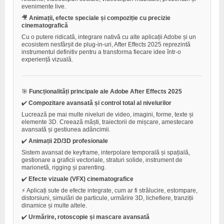
evenimente live.
🎥
Animații, efecte speciale și compoziție cu precizie
cinematografică
Cu o putere ridicată, integrare nativă cu alte aplicații Adobe și un
ecosistem nesfârșit de plug-in-uri, After Effects 2025 reprezintă
instrumentul definitiv pentru a transforma fiecare idee într-o
experiență vizuală.
🎯
Funcționalități principale ale Adobe After Effects 2025
✔️
Compozitare avansată și control total al nivelurilor
Lucrează pe mai multe niveluri de video, imagini, forme, texte și
elemente 3D. Creează măști, traiectorii de mișcare, amestecare
avansată și gestiunea adâncimii.
✔️
Animații 2D/3D profesionale
Sistem avansat de keyframe, interpolare temporală și spațială,
gestionare a graficii vectoriale, straturi solide, instrument de
marionetă, rigging și parenting.
✔️
Efecte vizuale (VFX) cinematografice
⚡ Aplicați sute de efecte integrate, cum ar fi strălucire, estompare,
distorsiuni, simulări de particule, urmărire 3D, lichefiere, tranziții
dinamice și multe altele.
✔️
Urmărire, rotoscopie și mascare avansată