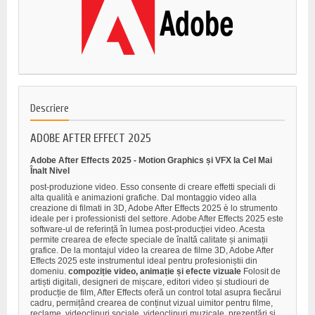
Descriere
ADOBE AFTER EFFECT 2025
Adobe After Effects 2025 - Motion Graphics și VFX la Cel Mai
Înalt Nivel
post-produzione video. Esso consente di creare effetti speciali di
alta qualità e animazioni grafiche. Dal montaggio video alla
creazione di filmati in 3D, Adobe After Effects 2025 è lo strumento
ideale per i professionisti del settore. Adobe After Effects 2025 este
software-ul de referință în lumea post-producției video. Acesta
permite crearea de efecte speciale de înaltă calitate și animații
grafice. De la montajul video la crearea de filme 3D, Adobe After
Effects 2025 este instrumentul ideal pentru profesioniștii din
domeniu.
compoziție video, animație și efecte vizuale
Folosit de
artiști digitali, designeri de mișcare, editori video și studiouri de
producție de film, After Effects oferă un control total asupra fiecărui
cadru, permițând crearea de conținut vizual uimitor pentru filme,
reclame, videoclipuri sociale, videoclipuri muzicale, prezentări și