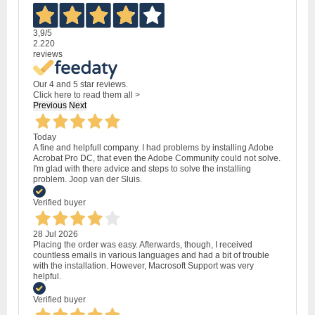
3,9
/5
2.220
reviews
Our 4 and 5 star reviews.
Click here to read them all >
Previous
Next
Today
A fine and helpfull company. I had problems by installing Adobe
Acrobat Pro DC, that even the Adobe Community could not solve.
I'm glad with there advice and steps to solve the installing
problem. Joop van der Sluis.
Verified buyer
28 Jul 2026
Placing the order was easy. Afterwards, though, I received
countless emails in various languages and had a bit of trouble
with the installation. However, Macrosoft Support was very
helpful.
Verified buyer