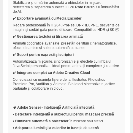
Stabilizare și urmărire automată a obiectelor în mișcare,
detectarea și separarea subiectului cu
Roto Brush 3.0
îmbunătățit
de AI.
✔️
Exportare avansată cu Media Encoder
Redare profesională în H.264, ProRes, DNxHD, PNG, secvențe de
imagini și codări gata pentru difuzare. Compatibil cu HDR și 8K 📦
✔️
Gestionarea textului și titrarea animată
Animații tipografice avansate, presetări de titluri cinematografice,
efecte dinamice și scriere automată cu trasee.
✔️
Suport pentru expresii și scripturi
Automatizează mișcările, sincronizările și efectele cu limbajul
JavaScript personalizat. Ideal pentru animații complexe și reactive.
✔️
Integrare complet cu Adobe Creative Cloud
Conectează cu ușurință fișiere de la Illustrator, Photoshop,
Premiere Pro, Audition și Animate. Biblioteci sincronizate, active
partajate și colaborare în cloud.
🧠
Adobe Sensei - Inteligență Artificială integrată
•
Detectare inteligentă a subiectului pentru mascare precisă
•
Eliminare automată a obiectelor
în mișcare sau statici
•
Adaptarea luminii și a culorilor în funcție de scenă