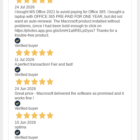
24 Jul 2026
I bought MS Office 2021 to avoid paying for Office 365. I bought a
laptop with OFFICE 365 PRE-PAID FOR ONE YEAR, but did not
want an auto-renewal. The Macrosoft product installed without
problems, (once I had been bold enough to click on
https://photos.app.goo.gl/u5mHi1a6RELpDyxx7 Thanks for a
trouble-free product.
Verified buyer
11 Jul 2026
A perfect transaction! Fair and fast!
Verified buyer
24 Jun 2026
Great price - Macrosoft delivered the software as promised and it
works fine !
Verified buyer
10 Jun 2026
optima
Verified buyer