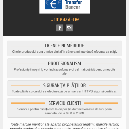
Urmează-ne
LICENCE NUMÉRIQUE
Cheile produsului sunt trimise digital în câteva minute după efectuarea plății.
PROFESIONALISM
Profesioniștii noștri îți vor indica software-ul cel mai potrivit pentru nevoile
tale.
SIGURANȚA PLĂȚILOR
Toate plățile cu cardul se efectuează pe un server HTTPS sigur și certificat.
SERVICIU CLIENTI
Serviciul pentru clienți este la dispoziția dumneavoastră de luni până
sâmbătă, de la 9:00 la 20:00.
Toate mărcile menționate aparțin proprietarilor legitimi; mărcile terților,
numele produselor, numele comerciale, numele corporative și numele