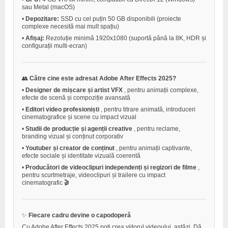
sau Metal (macOS)
•
Depozitare:
SSD cu cel puțin 50 GB disponibili (proiecte
complexe necesită mai mult spațiu)
•
Afișaj:
Rezoluție minimă 1920x1080 (suportă până la 8K, HDR și
configurații multi-ecran)
👥
Către cine este adresat Adobe After Effects 2025?
•
Designer de mișcare și artist VFX
, pentru animații complexe,
efecte de scenă și compoziție avansată
•
Editori video profesioniști
, pentru titrare animată, introduceri
cinematografice și scene cu impact vizual
•
Studii de producție și agenții creative
, pentru reclame,
branding vizual și conținut corporativ
•
Youtuber și creator de conținut
, pentru animații captivante,
efecte sociale și identitate vizuală coerentă
•
Producători de videoclipuri independenți și regizori de filme
,
pentru scurtmetraje, videoclipuri și trailere cu impact
cinematografic 🎬
✨
Fiecare cadru devine o capodoperă
Cu Adobe After Effects 2025 poți crea viitorul videoului, astăzi. Dă