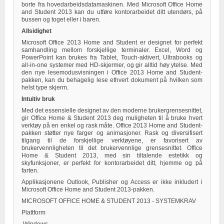
borte fra hovedarbeidsdatamaskinen. Med Microsoft Office Home
and Student 2013 kan du utføre kontorarbeidet ditt utendørs, på
bussen og toget eller i baren.
Allsidighet
Microsoft Office 2013 Home and Student er designet for perfekt
samhandling mellom forskjellige terminaler. Excel, Word og
PowerPoint kan brukes fra Tablet, Touch-aktivert, Ultrabooks og
all-in-one systemer med HD-skjermer, og gir alltid høy ytelse. Med
den nye lesemodusvisningen i Office 2013 Home and Student-
pakken, kan du behagelig lese ethvert dokument på hvilken som
helst type skjerm.
Intuitiv bruk
Med det essensielle designet av den moderne brukergrensesnittet,
gir Office Home & Student 2013 deg muligheten til å bruke hvert
verktøy på en enkel og rask måte. Office 2013 Home and Student-
pakken støtter nye farger og animasjoner. Rask og diversifisert
tilgang til de forskjellige verktøyene, er favorisert av
brukervennligheten til det brukervennlige grensesnittet. Office
Home & Student 2013, med sin tiltalende estetikk og
skyfunksjoner, er perfekt for kontorarbeidet ditt, hjemme og på
farten.
Applikasjonene Outlook, Publisher og Access er ikke inkludert i
Microsoft Office Home and Student 2013-pakken.
MICROSOFT OFFICE HOME & STUDENT 2013 - SYSTEMKRAV
Plattform