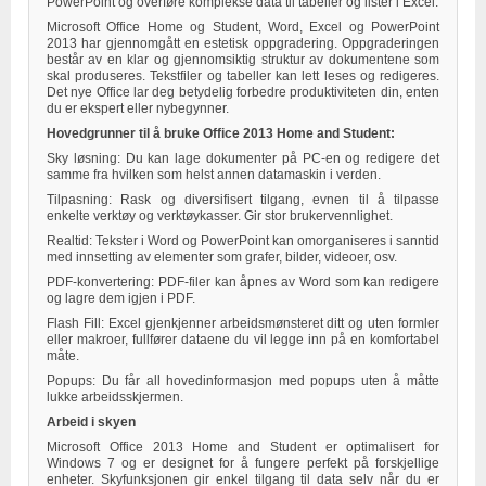
PowerPoint og overføre komplekse data til tabeller og lister i Excel.
Microsoft Office Home og Student, Word, Excel og PowerPoint
2013 har gjennomgått en estetisk oppgradering. Oppgraderingen
består av en klar og gjennomsiktig struktur av dokumentene som
skal produseres. Tekstfiler og tabeller kan lett leses og redigeres.
Det nye Office lar deg betydelig forbedre produktiviteten din, enten
du er ekspert eller nybegynner.
Hovedgrunner til å bruke Office 2013 Home and Student:
Sky løsning: Du kan lage dokumenter på PC-en og redigere det
samme fra hvilken som helst annen datamaskin i verden.
Tilpasning: Rask og diversifisert tilgang, evnen til å tilpasse
enkelte verktøy og verktøykasser. Gir stor brukervennlighet.
Realtid: Tekster i Word og PowerPoint kan omorganiseres i sanntid
med innsetting av elementer som grafer, bilder, videoer, osv.
PDF-konvertering: PDF-filer kan åpnes av Word som kan redigere
og lagre dem igjen i PDF.
Flash Fill: Excel gjenkjenner arbeidsmønsteret ditt og uten formler
eller makroer, fullfører dataene du vil legge inn på en komfortabel
måte.
Popups: Du får all hovedinformasjon med popups uten å måtte
lukke arbeidsskjermen.
Arbeid i skyen
Microsoft Office 2013 Home and Student er optimalisert for
Windows 7 og er designet for å fungere perfekt på forskjellige
enheter. Skyfunksjonen gir enkel tilgang til data selv når du er