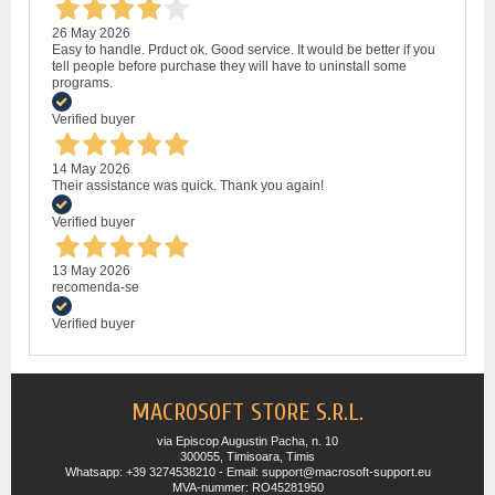
26 May 2026
Easy to handle. Prduct ok. Good service. It would be better if you
tell people before purchase they will have to uninstall some
programs.
Verified buyer
14 May 2026
Their assistance was quick. Thank you again!
Verified buyer
13 May 2026
recomenda-se
Verified buyer
MACROSOFT STORE S.R.L.
via Episcop Augustin Pacha, n. 10
300055, Timisoara, Timis
Whatsapp: +39 3274538210 - Email: support@macrosoft-support.eu
MVA-nummer: RO45281950