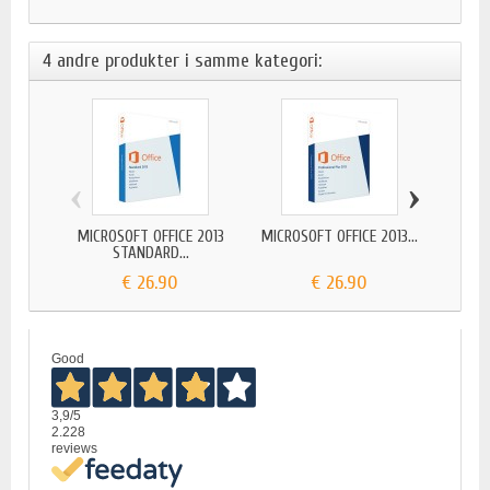
4 andre produkter i samme kategori:
‹
›
MICROSOFT OFFICE 2013
MICROSOFT OFFICE 2013...
MICR
STANDARD...
P
€ 26.90
€ 26.90
Good
3,9
/5
2.228
reviews