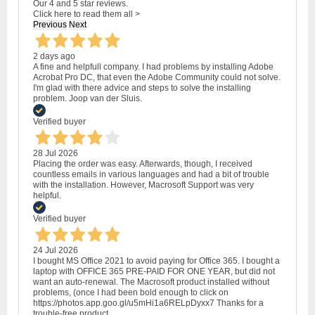
Our 4 and 5 star reviews.
Click here to read them all >
Previous
Next
2 days ago
A fine and helpfull company. I had problems by installing Adobe
Acrobat Pro DC, that even the Adobe Community could not solve.
I'm glad with there advice and steps to solve the installing
problem. Joop van der Sluis.
Verified buyer
28 Jul 2026
Placing the order was easy. Afterwards, though, I received
countless emails in various languages and had a bit of trouble
with the installation. However, Macrosoft Support was very
helpful.
Verified buyer
24 Jul 2026
I bought MS Office 2021 to avoid paying for Office 365. I bought a
laptop with OFFICE 365 PRE-PAID FOR ONE YEAR, but did not
want an auto-renewal. The Macrosoft product installed without
problems, (once I had been bold enough to click on
https://photos.app.goo.gl/u5mHi1a6RELpDyxx7 Thanks for a
trouble-free product.