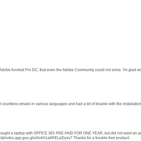
 Adobe Acrobat Pro DC, that even the Adobe Community could not solve. I'm glad wit
d countless emails in various languages and had a bit of trouble with the installati
 I bought a laptop with OFFICE 365 PRE-PAID FOR ONE YEAR, but did not want an au
s://photos.app.goo.gl/u5mHi1a6RELpDyxx7 Thanks for a trouble-free product.