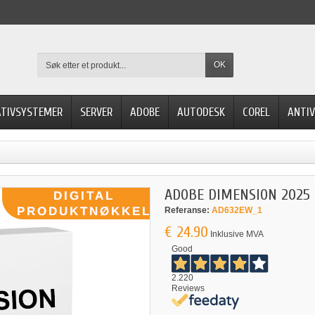
OK
ATIVSYSTEMER
SERVER
ADOBE
AUTODESK
COREL
ANTIV
ADOBE DIMENSION 2025
Referanse:
AD632EW_1
€ 24.90
Inklusive MVA
Good
2.220
Reviews