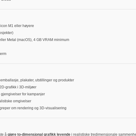
licon M1 eller høyere
sjekter)
) eller Metal (macOS), 4 GB VRAM minimum
jerm
emballasje, plakater, utstillinger og produkter
 2D-grafikk i 3D-miljøer
de gjengivelser for kampanjer
ealistiske omgivelser
egreper om rendering og 3D-visualisering
åte å
giøre to-dimensjonal grafikk levende
i realistiske tredimensjonale sammenhe