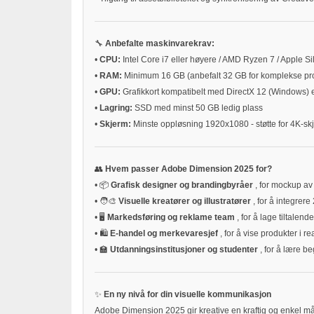
🔧
Anbefalte maskinvarekrav:
•
CPU:
Intel Core i7 eller høyere / AMD Ryzen 7 / Apple Si
•
RAM:
Minimum 16 GB (anbefalt 32 GB for komplekse pro
•
GPU:
Grafikkort kompatibelt med DirectX 12 (Windows
•
Lagring:
SSD med minst 50 GB ledig plass
•
Skjerm:
Minste oppløsning 1920x1080 - støtte for 4K-sk
👥
Hvem passer Adobe Dimension 2025 for?
•
📦
Grafisk designer og brandingbyråer
, for mockup av 
•
🧑‍🎨
Visuelle kreatører og illustratører
, for å integrere
•
🖥️
Markedsføring og reklame team
, for å lage tiltalen
•
🛍️
E-handel og merkevaresjef
, for å vise produkter i r
•
🏫
Utdanningsinstitusjoner og studenter
, for å lære b
✨
En ny nivå for din visuelle kommunikasjon
Adobe Dimension 2025 gir kreative en kraftig og enkel m