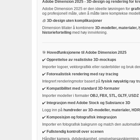
Adobe Dimension 2025 - 3D-design og rendering for kre
Adobe Dimension 2025 er den ideelle løsningen for
graf
og profesjonell måte, uten å måtte lære komplekse mode
🧊
3D-design uten komplikasjoner
Dimension tillater å kombinere
3D-modeller, materialer, 
historiefortelling
med høy innvirkning.
🎯
Hovedfunksjonene til Adobe Dimension 2025
✔️
Opprettelse av realistiske 3D-mockups
Importer logoer, vektorgrafikk eller rasterbilder og bruk 
✔️
Fotorealistisk rendering med ray tracing
Integrert renderingmotor basert på
fysisk nøyaktig ray t
✔️
Kompatibilitet med standard 3D-formater
Importer modeller i formater
OBJ, FBX, STL, GLTF, USDZ
✔️
Integrasjon med Adobe Stock og Substance 3D
Logg inn på
hundreder av 3D-modeller, materialer, HDR
✔️
Komposisjon og fotografisk integrasjon
Importer en fotografisk bakgrunn og match den automatis
✔️
Fullstendig kontroll over scenen
Håndter kamera, dybdeskarphet, omgivelsesavskjerming, l