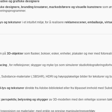
ative og grafiske designere
iske designere, branding kreatører, markedsførere og visuelle kunstnere
som øn
lleringsprogrammer.
lys og teksturer
i et intuitivt miljø, for å realisere
reklamescener, emballasje, virtue
dem på
3D-objekter
som flasker, bokser, esker, enheter, plakater og mer med fotorealis
racing
, for refleksjoner, skygger og myke lys som simulerer studiofotograferingsforh
, Substance-materialer (.SBSAR), HDRI og høyoppløselige bilder for teksturer og b
I-lys og teksturer
direkte fra Adobe-biblioteket eller fra tilpasset innhold med Sub
k
perspektiv, belysning og skygger
av 3D-modellen med den virkelige scenen tak
ysposisjon og materialer, med enkle og presise manipuleringsverktøy.