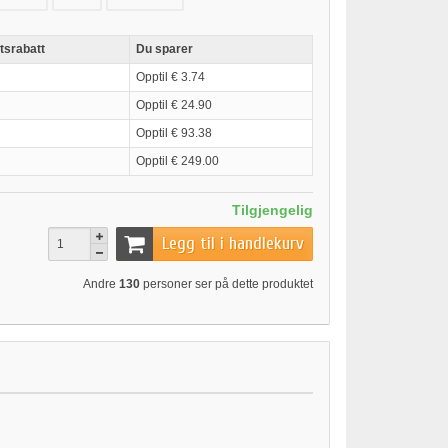
tsrabatt
Du sparer
Opptil € 3.74
Opptil € 24.90
Opptil € 93.38
Opptil € 249.00
Tilgjengelig
Legg til i handlekurv
Andre
130
personer ser på dette produktet