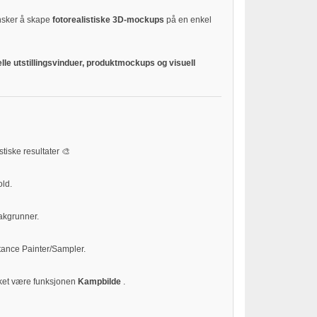
sker å skape
fotorealistiske 3D-mockups
på en enkel
lle utstillingsvinduer, produktmockups og visuell
tiske resultater 🎨
old.
akgrunner.
stance Painter/Sampler.
ket være funksjonen
Kampbilde
.