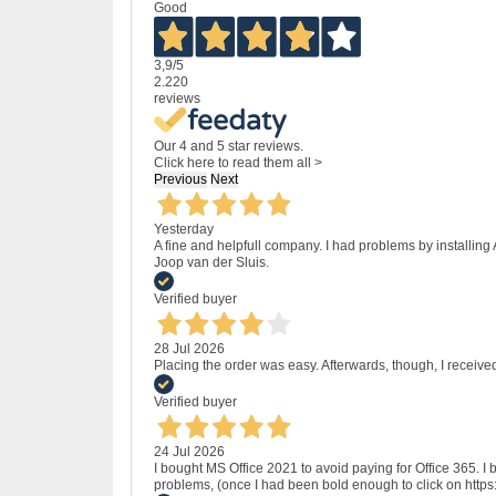
Good
3,9
/5
2.220
reviews
Our 4 and 5 star reviews.
Click here to read them all >
Previous
Next
Yesterday
A fine and helpfull company. I had problems by installing
Joop van der Sluis.
Verified buyer
28 Jul 2026
Placing the order was easy. Afterwards, though, I receive
Verified buyer
24 Jul 2026
I bought MS Office 2021 to avoid paying for Office 365.
problems, (once I had been bold enough to click on http