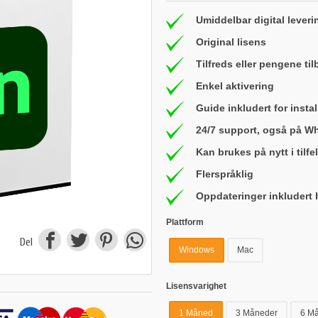
Umiddelbar digital leveri
Original lisens
Tilfreds eller pengene ti
Enkel aktivering
Guide inkludert for insta
24/7 support, også på W
Kan brukes på nytt i tilfe
Flerspråklig
Oppdateringer inkludert h
Plattform
Del
Windows
Mac
Lisensvarighet
1 Måned
3 Måneder
6 M