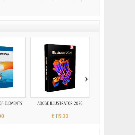
›
OP ELEMENTS
ADOBE ILLUSTRATOR 2026
ADOBE MEDIA ENCOD
6
00
€ 119.00
€ 24.90