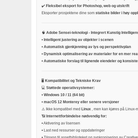
✔️
Fleksibel eksport for Photoshop, web og utskrift
Eksporter prosjektene dine som
statiske bilder i høy op
🧠
Adobe Sensei-teknologi - Integrert Kunstig Intelligen
•
Intelligent justering av objekter i scenen
•
Automatisk gjenkjenning av lys og perspektivplan
•
Dynamisk optimalisering av materialer for en mer real
•
Automatiske forslag til lignende eiendeler og konsiste
🖥️
Kompatibilitet og Tekniske Krav
💻
Støttede operativsystemer:
•
Windows 10 / 11 (64 bit)
•
macOS 12 Monterey eller senere versjoner
⚠️ Ikke kompatibel med
Linux
, men kan kjøres på Linux-
📶
Internettforbindelse nødvendig for:
•
Aktivering av lisensen
•
Last ned ressurser og oppdateringer
•
Tilgang til assetbiblioteket og synkronisering av Creativ