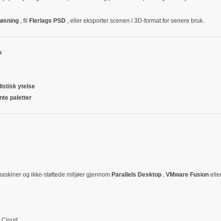
pløsning
, fil
Flerlags PSD
, eller eksporter scenen i 3D-format for senere bruk.
s
istisk ytelse
nte paletter
maskiner og ikke-støttede miljøer gjennom
Parallels Desktop
,
VMware Fusion
elle
e Cloud