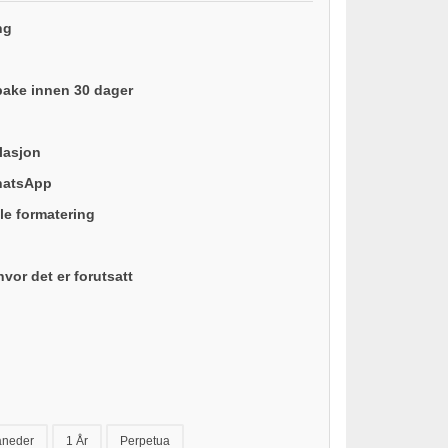
ng
lbake innen 30 dager
llasjon
hatsApp
lle formatering
vor det er forutsatt
åneder
1 År
Perpetua