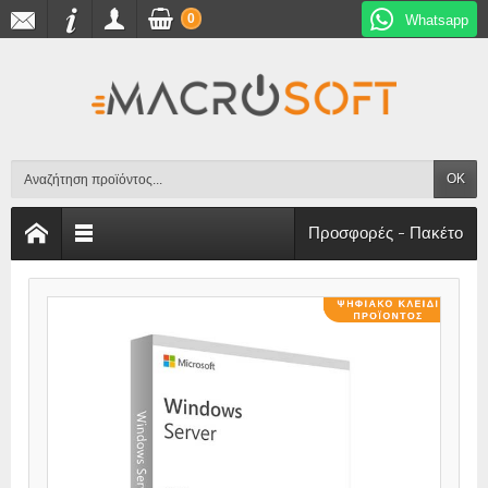
0
Whatsapp
OK
Προσφορές - Πακέτο