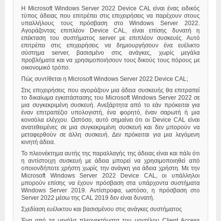
Η Microsoft Windows Server 2022 Device CAL είναι ένας ειδικός
τύπος άδειας που επιτρέπει στις επιχειρήσεις να παρέχουν στους
υπαλλήλους τους πρόσβαση στο Windows Server 2022.
Αγοράζοντας επιπλέον Device CAL, είναι επίσης δυνατή η
επέκταση του συστήματος server με επιπλέον συσκευές. Αυτό
επιτρέπει στις επιχειρήσεις να δημιουργήσουν ένα ευέλικτο
σύστημα server, βασισμένο στις ανάγκες, χωρίς μεγάλα
προβλήματα και να χρησιμοποιήσουν τους δικούς τους πόρους με
οικονομικό τρόπο.
Πώς συντίθεται η Microsoft Windows Server 2022 Device CAL;
Στις επιχειρήσεις που αγοράζουν μια άδεια συσκευής θα επιτραπεί
το δικαίωμα εγκατάστασης του Microsoft Windows Server 2022 σε
μια συγκεκριμένη συσκευή. Ανεξάρτητα από το εάν πρόκειται για
έναν επιτραπέζιο υπολογιστή, ένα φορητό, έναν σαρωτή ή μια
κονσόλα ελέγχου. Ωστόσο, αυτό σημαίνει ότι οι Device CAL είναι
ανατεθειμένες σε μια συγκεκριμένη συσκευή και δεν μπορούν να
μεταφερθούν σε άλλη συσκευή. Δεν πρόκειται για μια λεγόμενη
κινητή άδεια.
Το πλεονέκτημα αυτής της παραλλαγής της άδειας είναι και πάλι ότι
η αντίστοιχη συσκευή με άδεια μπορεί να χρησιμοποιηθεί από
οποιονδήποτε χρήστη χωρίς την ανάγκη για άδεια χρήστη. Με την
Microsoft Windows Server 2022 Device CAL, οι υπάλληλοι
μπορούν επίσης να έχουν πρόσβαση στα υπάρχοντα συστήματα
Windows Server 2019. Αντίστροφα, ωστόσο, η πρόσβαση στο
Server 2022 μέσω της CAL 2019 δεν είναι δυνατή.
Σχεδίαση ευέλικτου και βασισμένου στις ανάγκες συστήματος
Ένα από τα μεγάλα πλεονεκτήματα του μοντέλου Client Access