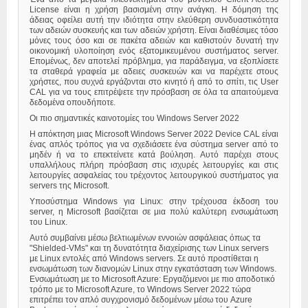
License είναι η χρήση βασισμένη στην ανάγκη. Η δόμηση της
άδειας οφείλει αυτή την ιδιότητα στην ελεύθερη συνδυαστικότητα
των αδειών συσκευής και των αδειών χρήστη. Είναι διαθέσιμες τόσο
μόνες τους όσο και σε πακέτα αδειών και καθιστούν δυνατή την
οικονομική υλοποίηση ενός εξατομικευμένου συστήματος server.
Επομένως, δεν αποτελεί πρόβλημα, για παράδειγμα, να εξοπλίσετε
τα σταθερά γραφεία με αδειες συσκευών και να παρέχετε στους
χρήστες, που συχνά εργάζονται στο κινητό ή από το σπίτι, τις User
CAL για να τους επιτρέψετε την πρόσβαση σε όλα τα απαιτούμενα
δεδομένα οπουδήποτε.
Οι πιο σημαντικές καινοτομίες του Windows Server 2022
Η απόκτηση μιας Microsoft Windows Server 2022 Device CAL είναι
ένας απλός τρόπος για να σχεδιάσετε ένα σύστημα server από το
μηδέν ή να το επεκτείνετε κατά βούληση. Αυτό παρέχει στους
υπαλλήλους πλήρη πρόσβαση στις ισχυρές λειτουργίες και στις
λειτουργίες ασφαλείας του τρέχοντος λειτουργικού συστήματος για
servers της Microsoft.
Υποσύστημα Windows για Linux: στην τρέχουσα έκδοση του
server, η Microsoft βασίζεται σε μια πολύ καλύτερη ενσωμάτωση
του Linux.
Αυτό συμβαίνει μέσω βελτιωμένων εννοιών ασφάλειας όπως τα
"Shielded-VMs" και τη δυνατότητα διαχείρισης των Linux servers
με Linux εντολές από Windows servers. Σε αυτό προστίθεται η
ενσωμάτωση των διανομών Linux στην εγκατάσταση των Windows.
Ενσωμάτωση με το Microsoft Azure: Εργαζόμενοι με πιο αποδοτικό
τρόπο με το Microsoft Azure, το Windows Server 2022 τώρα
επιτρέπει τον απλό συγχρονισμό δεδομένων μέσω του Azure