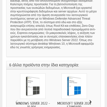
Backup, εκτός από τον απλουστευμένο συγχρονισμό δεδομένων.
Καλύτερη πλήρης προστασία: Για τη βελτιστοποίηση της
προστασίας των ουσιώδών δεδομένων, η Microsoft έχει εργαστεί
στην κρυπτογράφηση δεδομένων και server αρχείων. Αυτό το μέτρο
συμπληρώνεται από την άμεση συνεργασία του λειτουργικού
συστήματος server με το Windows Defender Advanced Threat
Protection (ATP). Έτσι, το σύστημα από εδώ και στο εξής
αναγνωρίζει επίσης απειλές όπως Root Kit και επιθέσεις Zero-Day
που δεν ανιχνεύονται από πολλά παραδοσιακά προγράμματα αντι-
ιούς. Express ενημερώσεις: Οι μακροσκελείς λήψεις, η αύξηση των
χρόνων εγκατάστασης και οι συνεχείς επανεκκινήσεις είναι πλέον
παρελθόν με τη μετάβαση στο Windows Server 2022. Όπως στο
λειτουργικό σύστημα desktop Windows 10, η Microsoft εφαρμόζει
εδώ τις γνωστές γρήγορες ενημερώσεις.
6 άλλα προϊόντα στην ίδια κατηγορία:
‹
›
WINDOWS SERVER 2022 -
MICROSOFT SERVER 2022
WINDO