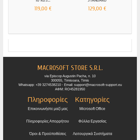
10 RDS...
STANDARD
1
119,00 €
129,00 €
MACROSOFT STORE S.R.L.
via Episcop Augustin Pacha, n. 10
300055, Timisoara, Timis
Whatsapp: +39 3274538210 - Email: support@macrosoft-support.eu
ΑΦΜ: RO45281950
Πληροφορίες
Κατηγορίες
Επικοινωνήστε μαζί μας
Microsoft Office
Πληροφορίες Απορρήτου
Φύλλα Εργασίας
Όροι & Προϋποθέσεις
Λειτουργικά Συστήματα