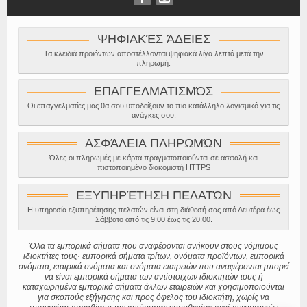
ΨΗΦΙΑΚΈΣ ΆΔΕΙΕΣ
Τα κλειδιά προϊόντων αποστέλλονται ψηφιακά λίγα λεπτά μετά την
πληρωμή.
ΕΠΑΓΓΕΛΜΑΤΙΣΜΌΣ
Οι επαγγελματίες μας θα σου υποδείξουν το πιο κατάλληλο λογισμικό για τις
ανάγκες σου.
ΑΣΦΆΛΕΙΑ ΠΛΗΡΩΜΏΝ
Όλες οι πληρωμές με κάρτα πραγματοποιούνται σε ασφαλή και
πιστοποιημένο διακομιστή HTTPS
ΕΞΥΠΗΡΈΤΗΣΗ ΠΕΛΑΤΏΝ
Η υπηρεσία εξυπηρέτησης πελατών είναι στη διάθεσή σας από Δευτέρα έως
Σάββατο από τις 9:00 έως τις 20:00.
Όλα τα εμπορικά σήματα που αναφέρονται ανήκουν στους νόμιμους
ιδιοκτήτες τους· εμπορικά σήματα τρίτων, ονόματα προϊόντων, εμπορικά
ονόματα, εταιρικά ονόματα και ονόματα εταιρειών που αναφέρονται μπορεί
να είναι εμπορικά σήματα των αντίστοιχων ιδιοκτητών τους ή
καταχωρημένα εμπορικά σήματα άλλων εταιρειών και χρησιμοποιούνται
για σκοπούς εξήγησης και προς όφελος του ιδιοκτήτη, χωρίς να