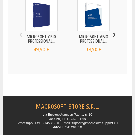
‹
›
MICROSOFT VISIO
MICROSOFT VISIO
MI
PROFESSIONAL...
PROFESSIONAL...
ST
49,90 €
39,90 €
MACROSOFT STORE S.R.L.
via Episcop Augustin Pacha, n. 10
300055, Timisoara, Timis
Whatsapp: +39 3274538210 - Email: support@macrosoft-support.eu
ΑΦΜ: RO45281950