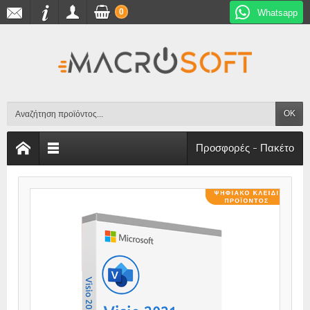
0
Whatsapp
OK
Προσφορές - Πακέτο