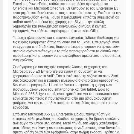
Excel και PowerPoint, καθώς και τα επιπλέον προγράμματα
OneNote και Microsoft Onedrive. Οι λειτουργίες του Enterprise E3
είναι ρητά απευθυνόμενες στους εταιρικούς πελάτες. Εκτός από την
παραπάνω λύση e-mail, αυτό περιλαμβάνει απλά τη συμμετοχή σε
online συνέδρια μέσω της χρήσης του Skype, την εύκολη
δημιουργία και ενσωμάτωση κοινωνικών δικτύων ή κινητές
εφαρμογές για κάθε υποπρόγραμμα στο πακέτο Office.
Υπάρχει ηλεκτρονική και επιφάνεια εργασίας έκδοση διαθέσιμη για
τις κύριες εφαρμογές όπως το Word και το Excel. Επεξεργαζόμενοι
τα έγγραφα στο διαδίκτυο, διάφορα άτομα μπορούν να εργαστούν
στα ίδια σχέδια ανάλογα με το πώς παραχωρούνται τα δικαιώματα
πρόσβασης και μπορούν να επωφεληθούν άμεσα από τις αμοιβαίες
ενημερώσεις.
Σε σύγκριση με πιο ισχυρές εταιρικές λύσεις, οι χρήστες του
Microsoft 365 E3 Enterprise θα έχουν τη δυνατότητα να
χρησιμοποιήσουν το VoIP. Εάν ο ιστότοπος φιλοξενείται στον δικό
σας διακομιστή και η εταιρική τηλεφωνία διαχειρίζεται διαφορετικά,
δεν είναι περιορισμός. Η online έννοια επιτρέπει τη χρήση των
προγραμμάτων μέσω του smartphone και του tablet. Εδώ το
Microsoft 365 δείχνει τα πλεονεκτήματά του για το προσωπικό που
εργάζεται στο πεδίο ή που εργάζεται από μια απομακρυσμένη
ρύθμιση, για την οποία δεν απαιτείται απευθείας παρουσία με τον
εργοδότη.
Επόμενο Microsoft 365 E3 Enterprise Ως συμπαγής λύση για
εταιρείες κάθε μεγέθους και κλάδου, οι χρήστες θα βρουν επιπλέον
άδειες για το Office 365 online. Μετά την άμεση λήψη (κατέβασμα)
μιας άδειας για έναν ή περισσότερους εργαζόμενους, είναι δυνατή η
άμεση χρήση όλων των εφαρμογών στην πλήρη έκδοση. Πρέπει να