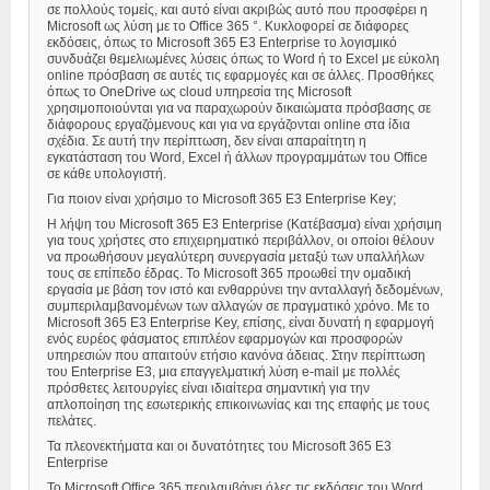
σε πολλούς τομείς, και αυτό είναι ακριβώς αυτό που προσφέρει η
Microsoft ως λύση με το Office 365 °. Κυκλοφορεί σε διάφορες
εκδόσεις, όπως το Microsoft 365 E3 Enterprise το λογισμικό
συνδυάζει θεμελιωμένες λύσεις όπως το Word ή το Excel με εύκολη
online πρόσβαση σε αυτές τις εφαρμογές και σε άλλες. Προσθήκες
όπως το OneDrive ως cloud υπηρεσία της Microsoft
χρησιμοποιούνται για να παραχωρούν δικαιώματα πρόσβασης σε
διάφορους εργαζόμενους και για να εργάζονται online στα ίδια
σχέδια. Σε αυτή την περίπτωση, δεν είναι απαραίτητη η
εγκατάσταση του Word, Excel ή άλλων προγραμμάτων του Office
σε κάθε υπολογιστή.
Για ποιον είναι χρήσιμο το Microsoft 365 E3 Enterprise Key;
Η λήψη του Microsoft 365 E3 Enterprise (Κατέβασμα) είναι χρήσιμη
για τους χρήστες στο επιχειρηματικό περιβάλλον, οι οποίοι θέλουν
να προωθήσουν μεγαλύτερη συνεργασία μεταξύ των υπαλλήλων
τους σε επίπεδο έδρας. Το Microsoft 365 προωθεί την ομαδική
εργασία με βάση τον ιστό και ενθαρρύνει την ανταλλαγή δεδομένων,
συμπεριλαμβανομένων των αλλαγών σε πραγματικό χρόνο. Με το
Microsoft 365 E3 Enterprise Key, επίσης, είναι δυνατή η εφαρμογή
ενός ευρέος φάσματος επιπλέον εφαρμογών και προσφορών
υπηρεσιών που απαιτούν ετήσιο κανόνα άδειας. Στην περίπτωση
του Enterprise E3, μια επαγγελματική λύση e-mail με πολλές
πρόσθετες λειτουργίες είναι ιδιαίτερα σημαντική για την
απλοποίηση της εσωτερικής επικοινωνίας και της επαφής με τους
πελάτες.
Τα πλεονεκτήματα και οι δυνατότητες του Microsoft 365 E3
Enterprise
Το Microsoft Office 365 περιλαμβάνει όλες τις εκδόσεις του Word,