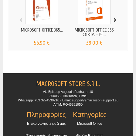
‹
›
MICROSOFT OFFICE 365...
MICROSOFT OFFICE 365
MICRO
ΟΙΚΙΑ - PC...
56,90 €
39,00 €
MACROSOFT STORE S.R.L.
via Episcop Augustin Pacha, n. 10
300055, Timisoara, Timis
Whatsapp: +39 3274538210 - Email: support@macrosoft-support.eu
ΑΦΜ: RO45281950
Πληροφορίες
Κατηγορίες
Επικοινωνήστε μαζί μας
Microsoft Office
Πληροφορίες Απορρήτου
Φύλλα Εργασίας