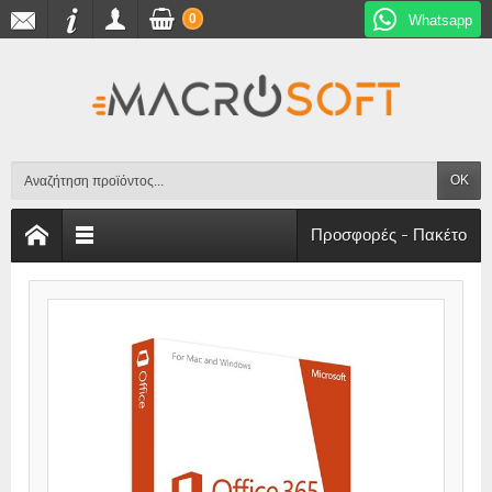
0
Whatsapp
OK
Προσφορές - Πακέτο