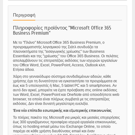
Περιγραφή
Πληροφορίες προϊόντος "Microsoft Office 365
Business Premium"
Με το "Πλάνο" Microsoft Office 365 Business Premium, ο
προγραμματιστής λογισμικού της Σιάτλ συνδυάζει τα
πλεονεκτήματα της "εισαγωγικής χρέωσης" των Business
Essentials και της "χρέωσης" του Office 365 Business. Οι πελάτες
απολαμβάνουν τις επιτραπέζιες εκδόσεις των ισχυρών εργαλείων
του Office Word, Excel, PowerPoint, Access, Outlook κλπ.
Ετήσια άδεια.
Χάρη στο γενναιόδωρο σύστημα συνδεδεμένων αδειών, κάθε
χρήστης έχει τη δυνατότητα να εγκαταστήσει τα προγράμματα σε
έως και 5 υπολογιστές ή Mac, 5 tablet PC και 5 smartphones. Αν
αυτό δεν αρκεί, μπορείτε να έχετε πρόσβαση στις online εκδόσεις
των Word, Excel, PowerPoint και OneNote από οποιοδήποτε web
browser, τα οποία είναι πλήρως συμβατά με τις επιτραπέζιες
εκδόσεις. Δεν είναι δυνατή μεγαλύτερη ευελιξία.
Ένα νέο επίπεδο εσωτερικής και εξωτερικής επικοινωνίας
Το πλήρες πακέτο της Microsoft για μικρές και μεσαίες επιχειρήσεις
έως 300 εργαζόμενους προσφέρει ισχυρά εργαλεία επικοινωνίας,
όπως το hosting email μέσω του Exchange Online, το οποίο
παρέχει σε κάθε χρήστη διευθύνσεις email και έναν