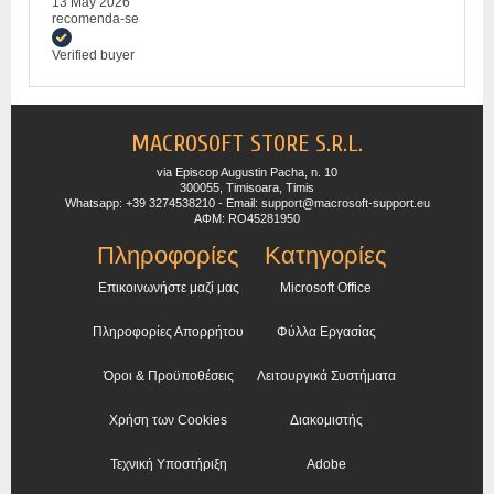
13 May 2026
recomenda-se
Verified buyer
MACROSOFT STORE S.R.L.
via Episcop Augustin Pacha, n. 10
300055, Timisoara, Timis
Whatsapp: +39 3274538210 - Email: support@macrosoft-support.eu
ΑΦΜ: RO45281950
Πληροφορίες
Κατηγορίες
Επικοινωνήστε μαζί μας
Microsoft Office
Πληροφορίες Απορρήτου
Φύλλα Εργασίας
Όροι & Προϋποθέσεις
Λειτουργικά Συστήματα
Χρήση των Cookies
Διακομιστής
Τεχνική Υποστήριξη
Adobe