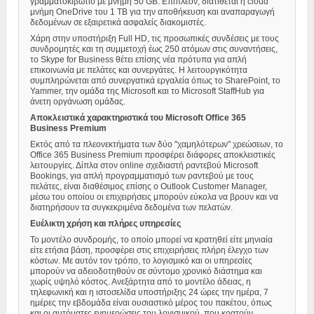
γραμματοκιβώτιο με μνήμη 50 GB. Επιπλέον, διατίθεται η cloud
μνήμη OneDrive του 1 TB για την αποθήκευση και αναπαραγωγή
δεδομένων σε εξαιρετικά ασφαλείς διακομιστές.
Χάρη στην υποστήριξη Full HD, τις προσωπικές συνδέσεις με τους
συνδρομητές και τη συμμετοχή έως 250 ατόμων στις συναντήσεις,
το Skype for Business θέτει επίσης νέα πρότυπα για απλή
επικοινωνία με πελάτες και συνεργάτες. Η λειτουργικότητα
συμπληρώνεται από συνεργατικά εργαλεία όπως το SharePoint, το
Yammer, την ομάδα της Microsoft και το Microsoft StaffHub για
άνετη οργάνωση ομάδας.
Αποκλειστικά χαρακτηριστικά του Microsoft Office 365
Business Premium
Εκτός από τα πλεονεκτήματα των δύο "χαμηλότερων" χρεώσεων, το
Office 365 Business Premium προσφέρει διάφορες αποκλειστικές
λειτουργίες. Δίπλα στον online σχεδιαστή ραντεβού Microsoft
Bookings, για απλή προγραμματισμό των ραντεβού με τους
πελάτες, είναι διαθέσιμος επίσης ο Outlook Customer Manager,
μέσω του οποίου οι επιχειρήσεις μπορούν εύκολα να βρουν και να
διατηρήσουν τα συγκεκριμένα δεδομένα των πελατών.
Ευέλικτη χρήση και πλήρες υπηρεσίες
Το μοντέλο συνδρομής, το οποίο μπορεί να κρατηθεί είτε μηνιαία
είτε ετήσια βάση, προσφέρει στις επιχειρήσεις πλήρη έλεγχο των
κόστων. Με αυτόν τον τρόπο, το λογισμικό και οι υπηρεσίες
μπορούν να αδειοδοτηθούν σε σύντομο χρονικό διάστημα και
χωρίς υψηλό κόστος. Ανεξάρτητα από το μοντέλο άδειας, η
τηλεφωνική και η ιστοσελίδα υποστήριξης 24 ώρες την ημέρα, 7
ημέρες την εβδομάδα είναι ουσιαστικό μέρος του πακέτου, όπως
και οι αυτόματες ενημερώσεις του λογισμικού, που κρατούν