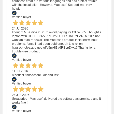
countless emails in various languages and had a bit of trouble
with the installation. However, Macrosoft Support was very
helpful.
Verified buyer
24 Jul 2026
I bought MS Office 2021 to avoid paying for Office 365. I bought a
laptop with OFFICE 365 PRE-PAID FOR ONE YEAR, but did not
want an auto-renewal. The Macrosoft product installed without
problems, (once I had been bold enough to click on
https://photos.app.goo.gl/u5mHi1a6RELpDyxx7 Thanks for a
trouble-free product.
Verified buyer
11 Jul 2026
A perfect transaction! Fair and fast!
Verified buyer
24 Jun 2026
Great price - Macrosoft delivered the software as promised and it
works fine !
Verified buyer