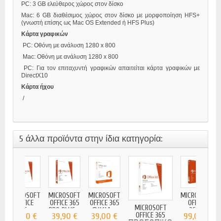
PC: 3 GB ελεύθερος χώρος στον δίσκο
Mac: 6 GB διαθέσιμος χώρος στον δίσκο με μορφοποίηση HFS+
(γνωστή επίσης ως Mac OS Extended ή HFS Plus)
Κάρτα γραφικών
PC: Οθόνη με ανάλυση 1280 x 800
Mac: Οθόνη με ανάλυση 1280 x 800
PC: Για τον επιταχυντή γραφικών απαιτείται κάρτα γραφικών με
DirectX10
Κάρτα ήχου
/
5 άλλα προϊόντα στην ίδια κατηγορία:
MICROSOFT
MICROSOFT
MICROSOFT
MICROSOFT
OFFICE
OFFICE 365
OFFICE 365
OFFICE
MICROSOFT
365...
PRO PLUS...
ΟΙΚΙΑ -
365...
56,90 €
39,90 €
39,00 €
OFFICE 365
99,00 €
PC...