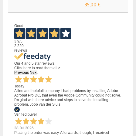
ΠΡΟΣΩΠΙΚΟ
35,00 €
-...
Good
3,9
/5
2.220
reviews
Our 4 and 5 star reviews.
Click here to read them all >
Previous
Next
Today
A fine and helpfull company. I had problems by installing Adobe
Acrobat Pro DC, that even the Adobe Community could not solve.
I'm glad with there advice and steps to solve the installing
problem. Joop van der Sluis.
Verified buyer
28 Jul 2026
Placing the order was easy. Afterwards, though, I received