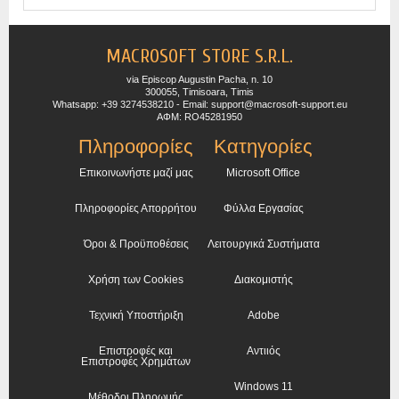
MACROSOFT STORE S.R.L.
via Episcop Augustin Pacha, n. 10
300055, Timisoara, Timis
Whatsapp: +39 3274538210 - Email: support@macrosoft-support.eu
ΑΦΜ: RO45281950
Πληροφορίες
Κατηγορίες
Επικοινωνήστε μαζί μας
Microsoft Office
Πληροφορίες Απορρήτου
Φύλλα Εργασίας
Όροι & Προϋποθέσεις
Λειτουργικά Συστήματα
Χρήση των Cookies
Διακομιστής
Τεχνική Υποστήριξη
Adobe
Επιστροφές και
Αντιιός
Επιστροφές Χρημάτων
Windows 11
Μέθοδοι Πληρωμής