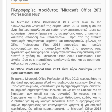
Πληροφορίες προϊόντος "Microsoft Office 2013
Professional Plus"
Το Microsoft Office Professional Plus 2013 είναι το πιο
ολοκληρωμένο λογισμικό της σειράς Office 2013. Αυτή η σουίτα
είναι ιδιαίτερα κατάλληλη για χρήση στον επιχειρηματικό τομέα και
προσφέρει πλεονεκτήματα για τις επιχειρήσεις όπου απαιτείται η
καλύτερη απόδοση των υπολογιστών. Πέρα από τις τυπικές
εφαρμογές επεξεργασίας κειμένου και υπολογιστικών φύλλων, το
Office Professional Plus 2013 προσφέρει μια ποικιλία
προγραμμάτων που υποστηρίζουν κάθε τύπο εργασίας στην
εργασιακή ζωή του γραφείου. Χάρη στην ανανεωμένη διεπαφή, είναι
δυνατή η χρήση του Microsoft Office 2013 Professional Plus
εύκολα τόσο σε επιτραπέζιους υπολογιστές όσο και σε φορητούς,
καθώς και σε συσκευές αφής.
Το Office Professional Plus 2013 είναι τώρα διαθέσιμο με το
Lync και το InfoPath
Το πακέτο Microsoft Office Professional Plus 2013 περιλαμβάνει τα
standard προγράμματα Word για επεξεργασία κειμένων· Excel ως
υπολογιστικό φύλλο, PowerPoint για τη δημιουργία παρουσιάσεων,
το ψηφιακό σημειωματάριο OneNote, καθώς και το Outlook, για τη
διαχείριση των email και των ραντεβού. Το Access, για τη
δημιουργία και τη διαχείριση βάσεων δεδομένων, καθώς και το
Publisher, για τη δημιουργία εκδόσεων. Αυτές οι εφαρμογές είναι
κυρίως προορισμένες για επαγγελματίες χρήστες ή για εταιρικό
περιβάλλον. Ως ειδικά χαρακτηριστικά, το Microsoft Office 2013