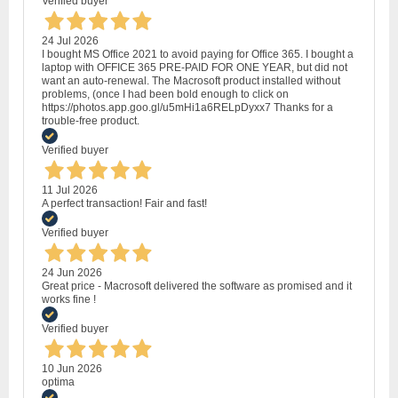
Verified buyer
24 Jul 2026
I bought MS Office 2021 to avoid paying for Office 365. I bought a
laptop with OFFICE 365 PRE-PAID FOR ONE YEAR, but did not
want an auto-renewal. The Macrosoft product installed without
problems, (once I had been bold enough to click on
https://photos.app.goo.gl/u5mHi1a6RELpDyxx7 Thanks for a
trouble-free product.
Verified buyer
11 Jul 2026
A perfect transaction! Fair and fast!
Verified buyer
24 Jun 2026
Great price - Macrosoft delivered the software as promised and it
works fine !
Verified buyer
10 Jun 2026
optima