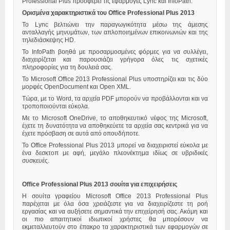
Professional Plus προσφέρει τις εφαρμογές Lync και InfoPath.
Ορισμένα χαρακτηριστικά του Office Professional Plus 2013
Το Lync βελτιώνει την παραγωγικότητα μέσω της άμεσης
ανταλλαγής μηνυμάτων, των απλοποιημένων επικοινωνιών και της
τηλεδιάσκεψης HD.
Το InfoPath βοηθά με προσαρμοσμένες φόρμες για να συλλέγει,
διαχειρίζεται και παρουσιάζει γρήγορα όλες τις σχετικές
πληροφορίες για τη δουλειά σας.
Το Microsoft Office 2013 Professional Plus υποστηρίζει και τις δύο
μορφές OpenDocument και Open XML.
Τώρα, με το Word, τα αρχεία PDF μπορούν να προβάλλονται και να
τροποποιούνται εύκολα.
Με το Microsoft OneDrive, το αποθηκευτικό νέφος της Microsoft,
έχετε τη δυνατότητα να αποθηκεύετε τα αρχεία σας κεντρικά για να
έχετε πρόσβαση σε αυτά από οπουδήποτε.
Το Office Professional Plus 2013 μπορεί να διαχειριστεί εύκολα με
ένα δεσκτοπ με αφή, μεγάλο πλεονέκτημα ιδίως σε υβριδικές
συσκευές.
Office Professional Plus 2013 σουίτα για επιχειρήσεις
Η σουίτα γραφείου Microsoft Office 2013 Professional Plus
παρέχεται με όλα όσα χρειάζεστε για να διαχειρίζεστε τη ροή
εργασίας και να αυξήσετε σημαντικά την επιχείρησή σας. Ακόμη και
οι πιο απαιτητικοί ιδιωτικοί χρήστες θα μπορέσουν να
εκμεταλλευτούν στο έπακρο τα χαρακτηριστικά των εφαρμογών σε