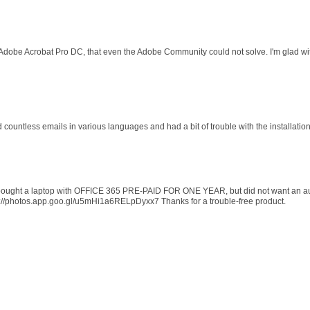
 Adobe Acrobat Pro DC, that even the Adobe Community could not solve. I'm glad wit
d countless emails in various languages and had a bit of trouble with the installati
 I bought a laptop with OFFICE 365 PRE-PAID FOR ONE YEAR, but did not want an au
s://photos.app.goo.gl/u5mHi1a6RELpDyxx7 Thanks for a trouble-free product.