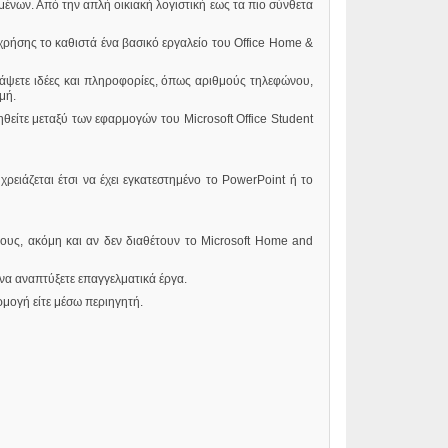
μένων. Από την απλή οικιακή λογιστική εως τα πιο σύνθετα
ρήσης το καθιστά ένα βασικό εργαλείο του Office Home &
ράψετε ιδέες και πληροφορίες, όπως αριθμούς τηλεφώνου,
μή.
ηθείτε μεταξύ των εφαρμογών του Microsoft Office Student
ειάζεται έτσι να έχει εγκατεστημένο το PowerPoint ή το
φους, ακόμη και αν δεν διαθέτουν το Microsoft Home and
να αναπτύξετε επαγγελματικά έργα.
μογή είτε μέσω περιηγητή.