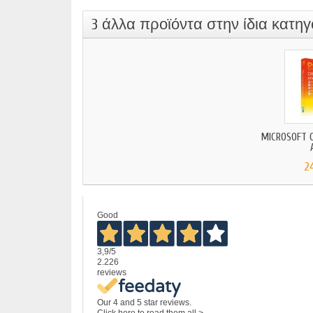
3 άλλα προϊόντα στην ίδια κατηγ
MICROSOFT O
2
Good
3,9
/5
2.226
reviews
Our 4 and 5 star reviews.
Click here to read them all >