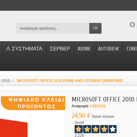
Ο 
OK
Λ. ΣΥΣΤΗΜΑΤΑ
ΣΕΡΒΕΡ
ADOBE
AUTODESK
CORE
ce 2010
MICROSOFT OFFICE 2010 HOME AND STUDENT (WINDOWS)
MICROSOFT OFFICE 2010
Αναφορά:
C0E4JJ2
24,90 €
Tasse incluse
Good
2.226