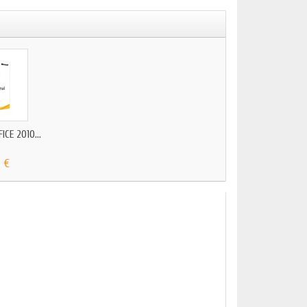
CE 2010...
 €