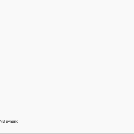
64MB μνήμης