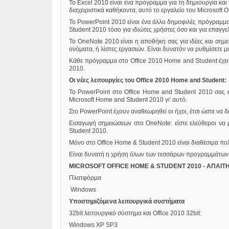
Το Excel 2010 είναι ένα πρόγραμμα για τη δημιουργία και
διαχειριστικά καθήκοντα, αυτό το εργαλείο του Microsoft O
Το PowerPoint 2010 είναι ένα άλλο δημοφιλές πρόγραμμα
Student 2010 τόσο για ιδιώτες χρήστες όσο και για επαγγε
Το OneNote 2010 είναι η αποθήκη σας για ιδέες και σημ
ονόματα, ή λίστες εργασιών. Είναι δυνατόν να ρυθμίσετε 
Κάθε πρόγραμμα στο Office 2010 Home and Student έχει τι
2010.
Οι νέες λειτουργίες του Office 2010 Home and Student:
Το PowerPoint στο Office Home and Student 2010 σας επ
Microsoft Home and Student 2010 γι' αυτό.
Στο PowerPoint έχουν αναθεωρηθεί οι ήχοι, έτσι ώστε να 
Εισαγωγή σημειώσεων στο OneNote: είστε ελεύθεροι να μ
Student 2010.
Μόνο στο Office Home & Student 2010 είναι διαθέσιμα πο
Είναι δυνατή η χρήση όλων των τεσσάρων προγραμμάτων το
MICROSOFT OFFICE HOME & STUDENT 2010 - ΑΠΑΙΤ
Πλατφόρμα
Windows
Υποστηριζόμενα λειτουργικά συστήματα
32bit λειτουργικό σύστημα και Office 2010 32bit:
Windows XP SP3