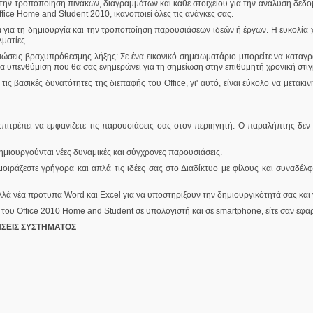
 την τροποποίηση πινάκων, διαγραμμάτων και κάθε στοιχείου για την ανάλυση δεδο
ffice Home and Student 2010, ικανοποιεί όλες τις ανάγκες σας.
 για τη δημιουργία και την τροποποίηση παρουσιάσεων ιδεών ή έργων. Η ευκολία χ
λματίες.
ειώσεις βραχυπρόθεσμης λήξης: Σε ένα εικονικό σημειωματάριο μπορείτε να καταγ
μια υπενθύμιση που θα σας ενημερώνει για τη σημείωση στην επιθυμητή χρονική στιγ
ς βασικές δυνατότητες της διεπαφής του Office, γι' αυτό, είναι εύκολο να μετακιν
ιτρέπει να εμφανίζετε τις παρουσιάσεις σας στον περιηγητή. Ο παραλήπτης δεν χρ
δημιουργούνται νέες δυναμικές και σύγχρονες παρουσιάσεις.
οιράζεστε γρήγορα και απλά τις ιδέες σας στο Διαδίκτυο με φίλους και συναδέλ
λλά νέα πρότυπα Word και Excel για να υποστηρίξουν την δημιουργικότητά σας και 
υ Office 2010 Home and Student σε υπολογιστή και σε smartphone, είτε σαν εφαρ
ΗΣΕΙΣ ΣΥΣΤΗΜΑΤΟΣ