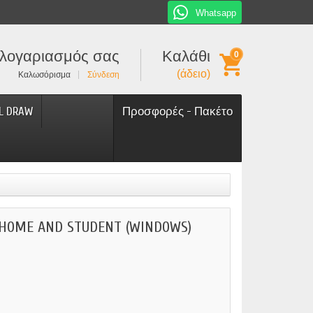
Whatsapp
λογαριασμός σας
Καλάθι
0
(άδειο)
Καλωσόρισμα
Σύνδεση
L DRAW
Προσφορές - Πακέτο
 HOME AND STUDENT (WINDOWS)