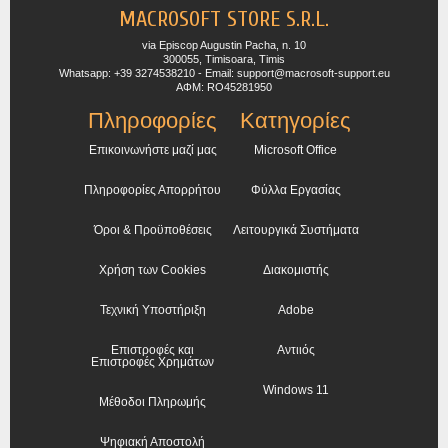
MACROSOFT STORE S.R.L.
via Episcop Augustin Pacha, n. 10
300055, Timisoara, Timis
Whatsapp: +39 3274538210 - Email: support@macrosoft-support.eu
ΑΦΜ: RO45281950
Πληροφορίες
Κατηγορίες
Επικοινωνήστε μαζί μας
Microsoft Office
Πληροφορίες Απορρήτου
Φύλλα Εργασίας
Όροι & Προϋποθέσεις
Λειτουργικά Συστήματα
Χρήση των Cookies
Διακομιστής
Τεχνική Υποστήριξη
Adobe
Επιστροφές και
Αντιιός
Επιστροφές Χρημάτων
Windows 11
Μέθοδοι Πληρωμής
Ψηφιακή Αποστολή