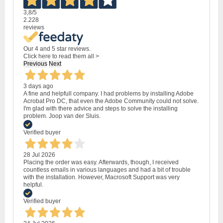
3,8
/5
2.228
reviews
Our 4 and 5 star reviews.
Click here to read them all >
Previous
Next
3 days ago
A fine and helpfull company. I had problems by installing Adobe
Acrobat Pro DC, that even the Adobe Community could not solve.
I'm glad with there advice and steps to solve the installing
problem. Joop van der Sluis.
Verified buyer
28 Jul 2026
Placing the order was easy. Afterwards, though, I received
countless emails in various languages and had a bit of trouble
with the installation. However, Macrosoft Support was very
helpful.
Verified buyer