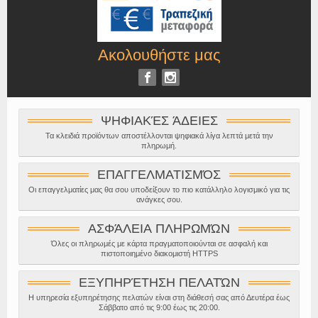
Ακολουθήστε μας
ΨΗΦΙΑΚΈΣ ΆΔΕΙΕΣ
Τα κλειδιά προϊόντων αποστέλλονται ψηφιακά λίγα λεπτά μετά την
πληρωμή.
ΕΠΑΓΓΕΛΜΑΤΙΣΜΌΣ
Οι επαγγελματίες μας θα σου υποδείξουν το πιο κατάλληλο λογισμικό για τις
ανάγκες σου.
ΑΣΦΆΛΕΙΑ ΠΛΗΡΩΜΏΝ
Όλες οι πληρωμές με κάρτα πραγματοποιούνται σε ασφαλή και
πιστοποιημένο διακομιστή HTTPS
ΕΞΥΠΗΡΈΤΗΣΗ ΠΕΛΑΤΏΝ
Η υπηρεσία εξυπηρέτησης πελατών είναι στη διάθεσή σας από Δευτέρα έως
Σάββατο από τις 9:00 έως τις 20:00.