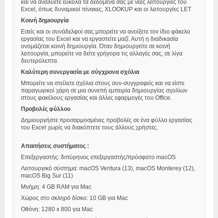
και να αναλύετε εύκολα τα δεδομένα σας με νέες λειτουργίες του
Excel, όπως δυναμικοί πίνακες, XLOOKUP και οι λειτουργίες LET
Κοινή δημιουργία
Εσείς και οι συνάδελφοί σας μπορείτε να ανοίξετε τον ίδιο φάκελο
εργασίας του Excel και να εργαστείτε μαζί. Αυτή η διαδικασία
ονομάζεται κοινή δημιουργία. Όταν δημιουργείτε σε κοινή
λειτουργία, μπορείτε να δείτε γρήγορα τις αλλαγές σας, σε λίγα
δευτερόλεπτα.
Καλύτερη συνεργασία με σύγχρονα σχόλια
Μπορείτε να στείλετε σχόλια στους συν-συγγραφείς και να είστε
παραγωγικοί χάρη σε μια συνεπή εμπειρία δημιουργίας σχολίων
στους φακέλους εργασίας και άλλες εφαρμογές του Office.
Προβολές φύλλου
Δημιουργήστε προσαρμοσμένες προβολές σε ένα φύλλο εργασίας
του Excel χωρίς να διακόπτετε τους άλλους χρήστες.
Απαιτήσεις συστήματος :
Επεξεργαστής: διπύρηνος επεξεργαστής/πρόσφατο macOS
Λειτουργικό σύστημα:
macOS Ventura (13),
macOS Monterey (12),
macOS Big Sur (11)
Μνήμη: 4 GB RAM για Mac
Χώρος στο σκληρό δίσκο: 10 GB για Mac
Οθόνη: 1280 x 800 για Mac