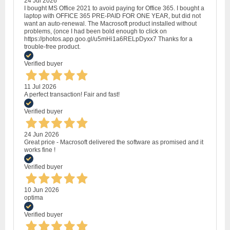
24 Jul 2026
I bought MS Office 2021 to avoid paying for Office 365. I bought a
laptop with OFFICE 365 PRE-PAID FOR ONE YEAR, but did not
want an auto-renewal. The Macrosoft product installed without
problems, (once I had been bold enough to click on
https://photos.app.goo.gl/u5mHi1a6RELpDyxx7 Thanks for a
trouble-free product.
Verified buyer
11 Jul 2026
A perfect transaction! Fair and fast!
Verified buyer
24 Jun 2026
Great price - Macrosoft delivered the software as promised and it
works fine !
Verified buyer
10 Jun 2026
optima
Verified buyer