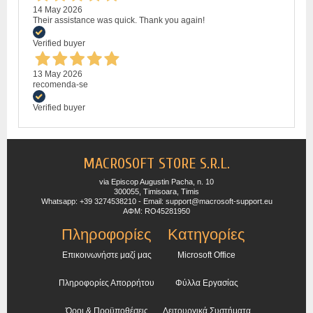
14 May 2026
Their assistance was quick. Thank you again!
Verified buyer
13 May 2026
recomenda-se
Verified buyer
MACROSOFT STORE S.R.L.
via Episcop Augustin Pacha, n. 10
300055, Timisoara, Timis
Whatsapp: +39 3274538210 - Email: support@macrosoft-support.eu
ΑΦΜ: RO45281950
Πληροφορίες
Κατηγορίες
Επικοινωνήστε μαζί μας
Microsoft Office
Πληροφορίες Απορρήτου
Φύλλα Εργασίας
Όροι & Προϋποθέσεις
Λειτουργικά Συστήματα