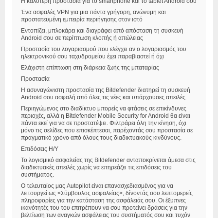
Η καλύτερη προστασία για το smartphone και το tablet Android σου
Ένα ασφαλές VPN για μια πάντα γρήγορη, ανώνυμη και
προστατευμένη εμπειρία περιήγησης στον ιστό
Εντοπίζει, μπλοκάρει και διαγράφει από απόσταση τη συσκευή
Android σου σε περίπτωση κλοπής ή απώλειας
Προστασία του λογαριασμού που ελέγχει αν ο λογαριασμός του
ηλεκτρονικού σου ταχυδρομείου έχει παραβιαστεί ή όχι
Ελάχιστη επίπτωση στη διάρκεια ζωής της μπαταρίας
Προστασία
Η ασυναγώνιστη προστασία της Bitdefender διατηρεί τη συσκευή
Android σου ασφαλή από όλες τις νέες και υπάρχουσες απειλές.
Περιηγώμενος στο διαδίκτυο μπορείς να φτάσεις σε επικίνδυνες
περιοχές, αλλά η Bitdefender Mobile Security for Android θα είναι
πάντα εκεί για να σε προστατέψει. Φιλτράρει όλη την κίνηση, όχι
μόνο τις σελίδες που επισκέπτεσαι, παρέχοντάς σου προστασία σε
πραγματικό χρόνο από όλους τους διαδικτυακούς κινδύνους.
Επιδόσεις Η/Υ
Το λογισμικό ασφαλείας της Bitdefender ανταποκρίνεται άμεσα στις
διαδικτυακές απειλές χωρίς να επηρεάζει τις επιδόσεις του
συστήματος.
Ο τελευταίος μας Autopilot είναι επανασχεδιασμένος για να
λειτουργεί ως <Σύμβουλος ασφαλείας>, δίνοντάς σου λεπτομερείς
πληροφορίες για την κατάσταση της ασφάλειάς σου. Οι έξυπνες
ικανότητές του του επιτρέπουν να σου προτείνει δράσεις για την
βελτίωση των αναγκών ασφάλειας του συστήματός σου και τυχόν