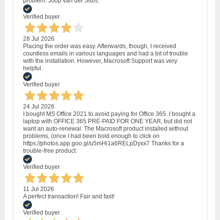
problem. Joop van der Sluis.
Verified buyer
28 Jul 2026
Placing the order was easy. Afterwards, though, I received
countless emails in various languages and had a bit of trouble
with the installation. However, Macrosoft Support was very
helpful.
Verified buyer
24 Jul 2026
I bought MS Office 2021 to avoid paying for Office 365. I bought a
laptop with OFFICE 365 PRE-PAID FOR ONE YEAR, but did not
want an auto-renewal. The Macrosoft product installed without
problems, (once I had been bold enough to click on
https://photos.app.goo.gl/u5mHi1a6RELpDyxx7 Thanks for a
trouble-free product.
Verified buyer
11 Jul 2026
A perfect transaction! Fair and fast!
Verified buyer