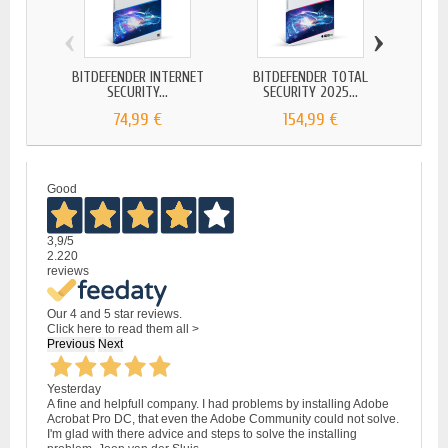
‹
›
BITDEFENDER INTERNET
BITDEFENDER TOTAL
BIT
SECURITY...
SECURITY 2025...
SE
74,99 €
154,99 €
Good
3,9
/5
2.220
reviews
Our 4 and 5 star reviews.
Click here to read them all >
Previous
Next
Yesterday
A fine and helpfull company. I had problems by installing Adobe
Acrobat Pro DC, that even the Adobe Community could not solve.
I'm glad with there advice and steps to solve the installing