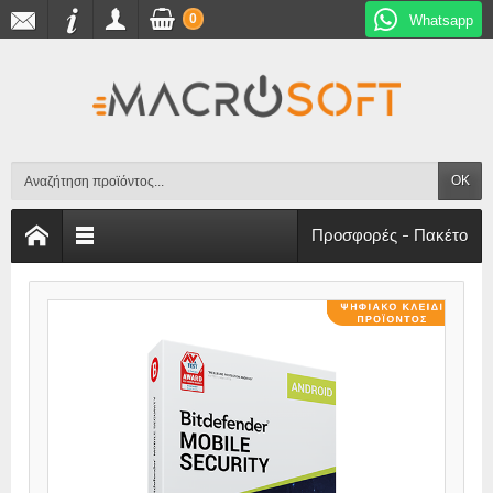
0
Whatsapp
OK
Προσφορές - Πακέτο