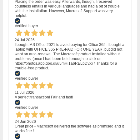
Placing the order was easy. Afterwards, though, I received
countless emails in various languages and had a bit of trouble
with the installation. However, Macrosoft Support was very
helpful.
Verified buyer
24 Jul 2026
I bought MS Office 2021 to avoid paying for Office 365. I bought a
laptop with OFFICE 365 PRE-PAID FOR ONE YEAR, but did not
want an auto-renewal. The Macrosoft product installed without
problems, (once I had been bold enough to click on
https://photos.app.goo.gl/u5mHi1a6RELpDyxx7 Thanks for a
trouble-free product.
Verified buyer
11 Jul 2026
A perfect transaction! Fair and fast!
Verified buyer
24 Jun 2026
Great price - Macrosoft delivered the software as promised and it
works fine !