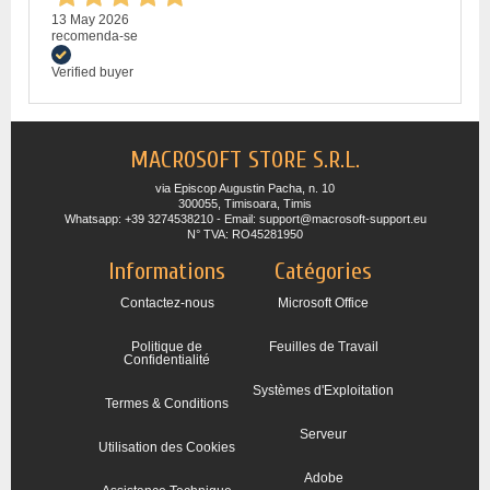
13 May 2026
recomenda-se
Verified buyer
MACROSOFT STORE S.R.L.
via Episcop Augustin Pacha, n. 10
300055, Timisoara, Timis
Whatsapp: +39 3274538210 - Email: support@macrosoft-support.eu
N° TVA: RO45281950
Informations
Catégories
Contactez-nous
Microsoft Office
Politique de
Feuilles de Travail
Confidentialité
Systèmes d'Exploitation
Termes & Conditions
Serveur
Utilisation des Cookies
Adobe