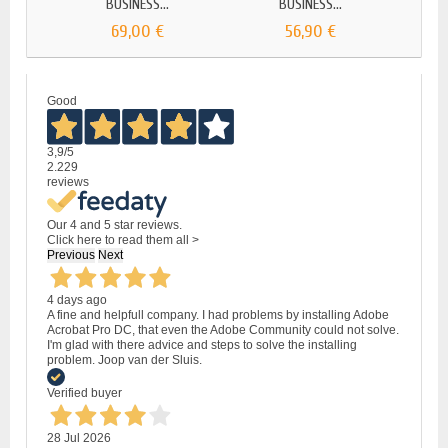
BUSINESS...
BUSINESS...
P
69,00 €
56,90 €
Good
3,9
/5
2.229
reviews
Our 4 and 5 star reviews.
Click here to read them all >
Previous
Next
4 days ago
A fine and helpfull company. I had problems by installing Adobe
Acrobat Pro DC, that even the Adobe Community could not solve.
I'm glad with there advice and steps to solve the installing
problem. Joop van der Sluis.
Verified buyer
28 Jul 2026