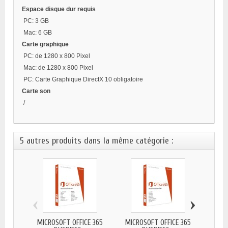
Espace disque dur requis
PC: 3 GB
Mac: 6 GB
Carte graphique
PC: de 1280 x 800 Pixel
Mac: de 1280 x 800 Pixel
PC: Carte Graphique DirectX 10 obligatoire
Carte son
/
5 autres produits dans la même catégorie :
‹
›
MICROSOFT OFFICE 365
MICROSOFT OFFICE 365
MICR