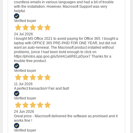
countless emails in various languages and had a bit of trouble
with the installation. However, Macrosoft Support was very
helpful.
Verified buyer
24 Jul 2026
I bought MS Office 2021 to avoid paying for Office 365. I bought a
laptop with OFFICE 365 PRE-PAID FOR ONE YEAR, but did not
want an auto-renewal. The Macrosoft product installed without
problems, (once I had been bold enough to click on
https://photos.app.goo.gl/u5mHi1a6RELpDyxx7 Thanks for a
trouble-free product.
Verified buyer
11 Jul 2026
A perfect transaction! Fair and fast!
Verified buyer
24 Jun 2026
Great price - Macrosoft delivered the software as promised and it
works fine !
Verified buyer