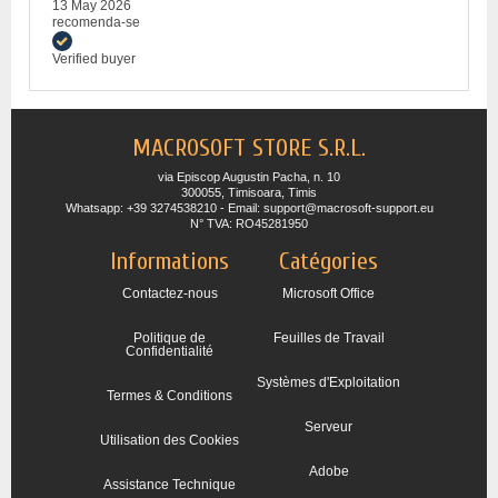
13 May 2026
recomenda-se
Verified buyer
MACROSOFT STORE S.R.L.
via Episcop Augustin Pacha, n. 10
300055, Timisoara, Timis
Whatsapp: +39 3274538210 - Email: support@macrosoft-support.eu
N° TVA: RO45281950
Informations
Catégories
Contactez-nous
Microsoft Office
Politique de
Feuilles de Travail
Confidentialité
Systèmes d'Exploitation
Termes & Conditions
Serveur
Utilisation des Cookies
Adobe
Assistance Technique