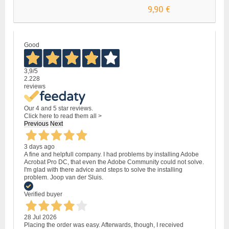
9,90 €
Good
3,9
/5
2.228
reviews
Our 4 and 5 star reviews.
Click here to read them all >
Previous
Next
3 days ago
A fine and helpfull company. I had problems by installing Adobe
Acrobat Pro DC, that even the Adobe Community could not solve.
I'm glad with there advice and steps to solve the installing
problem. Joop van der Sluis.
Verified buyer
28 Jul 2026
Placing the order was easy. Afterwards, though, I received