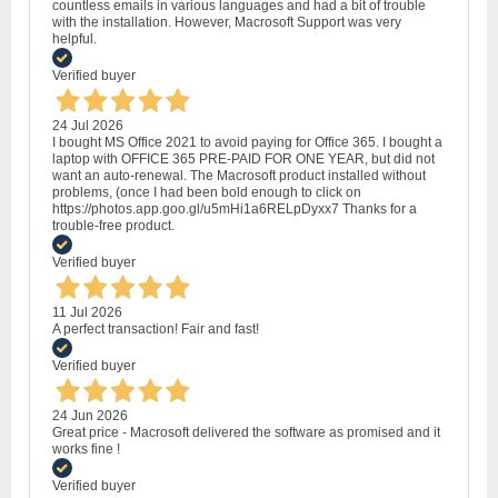
countless emails in various languages and had a bit of trouble
with the installation. However, Macrosoft Support was very
helpful.
Verified buyer
24 Jul 2026
I bought MS Office 2021 to avoid paying for Office 365. I bought a
laptop with OFFICE 365 PRE-PAID FOR ONE YEAR, but did not
want an auto-renewal. The Macrosoft product installed without
problems, (once I had been bold enough to click on
https://photos.app.goo.gl/u5mHi1a6RELpDyxx7 Thanks for a
trouble-free product.
Verified buyer
11 Jul 2026
A perfect transaction! Fair and fast!
Verified buyer
24 Jun 2026
Great price - Macrosoft delivered the software as promised and it
works fine !
Verified buyer