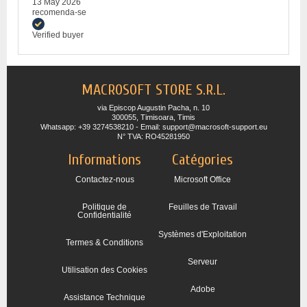
13 May 2026
recomenda-se
Verified buyer
MACROSOFT STORE S.R.L.
via Episcop Augustin Pacha, n. 10
300055, Timisoara, Timis
Whatsapp: +39 3274538210 - Email: support@macrosoft-support.eu
N° TVA: RO45281950
Informations
Catégories
Contactez-nous
Microsoft Office
Politique de
Feuilles de Travail
Confidentialité
Systèmes d'Exploitation
Termes & Conditions
Serveur
Utilisation des Cookies
Adobe
Assistance Technique