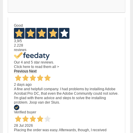
Good
3,9
/5
2.228
reviews
Our 4 and 5 star reviews.
Click here to read them all >
Previous
Next
2 days ago
A fine and helpfull company. I had problems by installing Adobe
Acrobat Pro DC, that even the Adobe Community could not solve.
I'm glad with there advice and steps to solve the installing
problem. Joop van der Sluis.
Verified buyer
28 Jul 2026
Placing the order was easy. Afterwards, though, I received