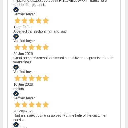
https://photos.app.goo.gl/u5mHi1a6RELpDyxx7 Thanks for a
trouble-free product.
Verified buyer
11 Jul 2026
A perfect transaction! Fair and fast!
Verified buyer
24 Jun 2026
Great price - Macrosoft delivered the software as promised and it
works fine !
Verified buyer
10 Jun 2026
optima
Verified buyer
28 May 2026
Had an issue, but it was solved with the help of the customer
service.