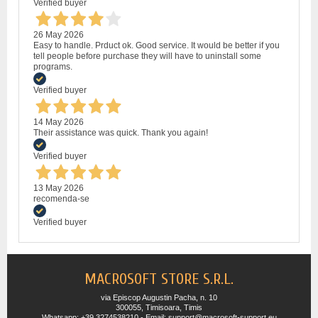
Verified buyer
26 May 2026
Easy to handle. Prduct ok. Good service. It would be better if you
tell people before purchase they will have to uninstall some
programs.
Verified buyer
14 May 2026
Their assistance was quick. Thank you again!
Verified buyer
13 May 2026
recomenda-se
Verified buyer
MACROSOFT STORE S.R.L.
via Episcop Augustin Pacha, n. 10
300055, Timisoara, Timis
Whatsapp: +39 3274538210 - Email: support@macrosoft-support.eu