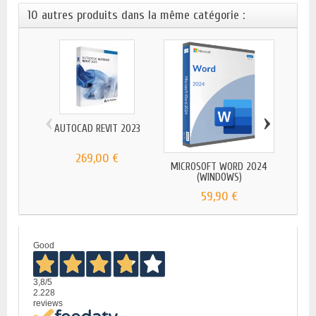
10 autres produits dans la même catégorie :
‹
›
AUTOCAD REVIT 2023
269,00 €
MICROSOFT WORD 2024
MIC
(WINDOWS)
59,90 €
Good
3,8
/5
2.228
reviews