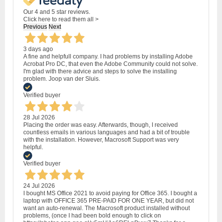
Our 4 and 5 star reviews.
Click here to read them all >
Previous
Next
3 days ago
A fine and helpfull company. I had problems by installing Adobe
Acrobat Pro DC, that even the Adobe Community could not solve.
I'm glad with there advice and steps to solve the installing
problem. Joop van der Sluis.
Verified buyer
28 Jul 2026
Placing the order was easy. Afterwards, though, I received
countless emails in various languages and had a bit of trouble
with the installation. However, Macrosoft Support was very
helpful.
Verified buyer
24 Jul 2026
I bought MS Office 2021 to avoid paying for Office 365. I bought a
laptop with OFFICE 365 PRE-PAID FOR ONE YEAR, but did not
want an auto-renewal. The Macrosoft product installed without
problems, (once I had been bold enough to click on