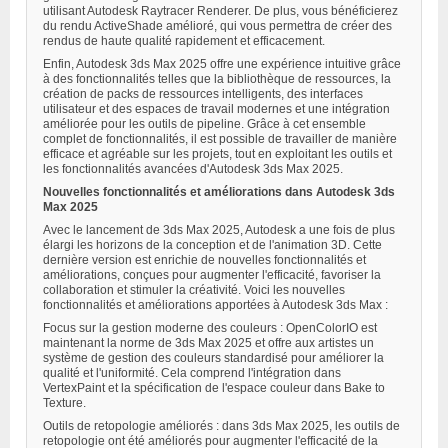
utilisant Autodesk Raytracer Renderer. De plus, vous bénéficierez
du rendu ActiveShade amélioré, qui vous permettra de créer des
rendus de haute qualité rapidement et efficacement.
Enfin, Autodesk 3ds Max 2025 offre une expérience intuitive grâce
à des fonctionnalités telles que la bibliothèque de ressources, la
création de packs de ressources intelligents, des interfaces
utilisateur et des espaces de travail modernes et une intégration
améliorée pour les outils de pipeline. Grâce à cet ensemble
complet de fonctionnalités, il est possible de travailler de manière
efficace et agréable sur les projets, tout en exploitant les outils et
les fonctionnalités avancées d'Autodesk 3ds Max 2025.
Nouvelles fonctionnalités et améliorations dans Autodesk 3ds
Max 2025
Avec le lancement de 3ds Max 2025, Autodesk a une fois de plus
élargi les horizons de la conception et de l'animation 3D. Cette
dernière version est enrichie de nouvelles fonctionnalités et
améliorations, conçues pour augmenter l'efficacité, favoriser la
collaboration et stimuler la créativité. Voici les nouvelles
fonctionnalités et améliorations apportées à Autodesk 3ds Max :
Focus sur la gestion moderne des couleurs : OpenColorIO est
maintenant la norme de 3ds Max 2025 et offre aux artistes un
système de gestion des couleurs standardisé pour améliorer la
qualité et l'uniformité. Cela comprend l'intégration dans
VertexPaint et la spécification de l'espace couleur dans Bake to
Texture.
Outils de retopologie améliorés : dans 3ds Max 2025, les outils de
retopologie ont été améliorés pour augmenter l'efficacité de la