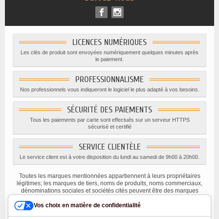
LICENCES NUMÉRIQUES
Les clés de produit sont envoyées numériquement quelques minutes après
le paiement.
PROFESSIONNALISME
Nos professionnels vous indiqueront le logiciel le plus adapté à vos besoins.
SÉCURITÉ DES PAIEMENTS
Tous les paiements par carte sont effectués sur un serveur HTTPS
sécurisé et certifié
SERVICE CLIENTÈLE
Le service client est à votre disposition du lundi au samedi de 9h00 à 20h00.
Toutes les marques mentionnées appartiennent à leurs propriétaires
légitimes; les marques de tiers, noms de produits, noms commerciaux,
dénominations sociales et sociétés cités peuvent être des marques
appartenant à leurs titulaires respectifs ou des marques déposées
Vos choix en matière de confidentialité
d'autres sociétés, et ont été utilisés à des fins explicatives uniquement,
dans l'intérêt de leur propriétaire, sans aucune intention de violer les