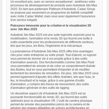
Un excellent prix, avec un service exceptionnel : améliorez votre
processus de développement de produits avec Autodesk 3ds Max
2025. En tant que partenaire Platinum d'Autodesk, Cadac Group
ne propose pas seulement un programme de fidélité compétitif
avec notre Cadac Wallet, mais vous avez également l'assurance
d'un service inégalé.
Puissance innovante pour la création et la visualisation 3D
avec 3ds Max 2025
Autodesk 3ds Max 2025 est une suite logicielle avancée pour la
modélisation, l'animation et le rendu 3D qui fournit une boîte à
outils essentielle pour les professionnels de différents secteurs,
tels que les jeux, les films, l'ingénierie et la mécanique.
La polyvalence d'Autodesk 3ds Max 2025 offre trois avantages
clés pour votre entreprise ou votre projet. Tout d'abord, ce logiciel
vous permet de donner vie à vos projets grâce à des outils
d'animation avancés. Des fonctionnalités comme 3ds Max Fluid
vous permettent de simuler et de créer un comportement réaliste
des fluides, tout en vous permettant d'importer et de modifier
facilement les données de simulation. De plus, 3ds Max 2025 vous
permet également d'ajouter des effets réalistes, tels que l'eau, le
feu, le brouillard et la neige, grâce à une gamme d'outils
d'animation, y compris des traces de mouvement, des outils
d'animation générale et des outils de rigging.
Un deuxième aspect clé d'Autodesk 3ds Max 2025 est sa
puissante fonctionnalité de rendu 3D, qui fournit des outils
optimisés pour la visualisation VR. L'outil de caméra physique
permet de simuler des paramètres précis de la caméra et de
générer des images détaillées de scènes architecturales en