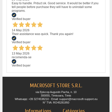
Easy to handle. Prduct ok. Good service. It would be better if you
tell people before purchase they will have to uninstall some
programs.
Verified buyer
14 May 2026
Their assistance was quick. Thank you again!
Verified buyer
13 May 2026
recomenda-se
Verified buyer
MACROSOFT STORE S.R.L.
via Episcop Augustin Pacha, n. 10
300055, Timisoara, Timis
Whatsapp: +39 3274538210 - Email: support@macrosoft-support.eu
N° TVA: RO45281950
Informations
Catégories