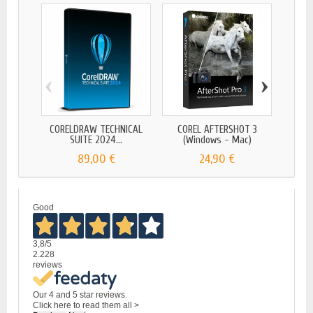
‹
›
COR
G
CORELDRAW TECHNICAL
COREL AFTERSHOT 3
SUITE 2024...
(Windows - Mac)
89,00 €
24,90 €
Good
3,8
/5
2.228
reviews
Our 4 and 5 star reviews.
Click here to read them all >