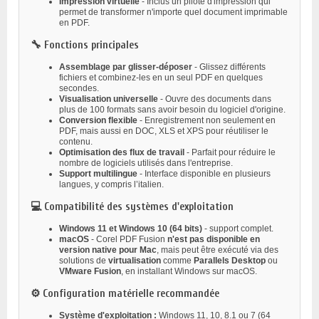
Impression virtuelle
- Inclus un pilote d'impression qui
permet de transformer n'importe quel document imprimable
en PDF.
🔧 Fonctions principales
Assemblage par glisser-déposer
- Glissez différents
fichiers et combinez-les en un seul PDF en quelques
secondes.
Visualisation universelle
- Ouvre des documents dans
plus de 100 formats sans avoir besoin du logiciel d'origine.
Conversion flexible
- Enregistrement non seulement en
PDF, mais aussi en DOC, XLS et XPS pour réutiliser le
contenu.
Optimisation des flux de travail
- Parfait pour réduire le
nombre de logiciels utilisés dans l'entreprise.
Support multilingue
- Interface disponible en plusieurs
langues, y compris l’italien.
💻 Compatibilité des systèmes d'exploitation
Windows 11 et Windows 10 (64 bits)
- support complet.
macOS
- Corel PDF Fusion
n'est pas disponible en
version native pour Mac
, mais peut être exécuté via des
solutions de
virtualisation
comme
Parallels Desktop
ou
VMware Fusion
, en installant Windows sur macOS.
⚙️ Configuration matérielle recommandée
Système d'exploitation :
Windows 11, 10, 8.1 ou 7 (64