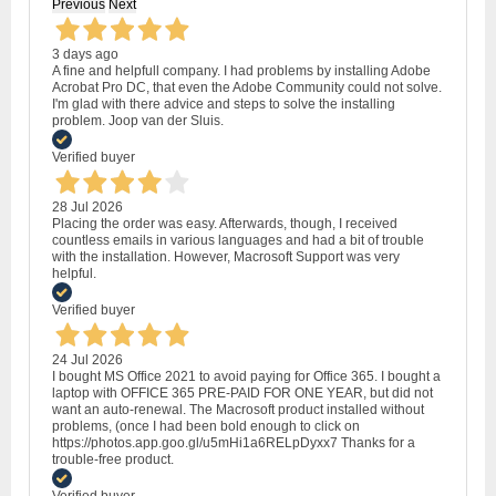
Previous
Next
3 days ago
A fine and helpfull company. I had problems by installing Adobe
Acrobat Pro DC, that even the Adobe Community could not solve.
I'm glad with there advice and steps to solve the installing
problem. Joop van der Sluis.
Verified buyer
28 Jul 2026
Placing the order was easy. Afterwards, though, I received
countless emails in various languages and had a bit of trouble
with the installation. However, Macrosoft Support was very
helpful.
Verified buyer
24 Jul 2026
I bought MS Office 2021 to avoid paying for Office 365. I bought a
laptop with OFFICE 365 PRE-PAID FOR ONE YEAR, but did not
want an auto-renewal. The Macrosoft product installed without
problems, (once I had been bold enough to click on
https://photos.app.goo.gl/u5mHi1a6RELpDyxx7 Thanks for a
trouble-free product.
Verified buyer