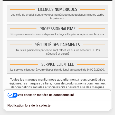
LICENCES NUMÉRIQUES
Les clés de produit sont envoyées numériquement quelques minutes après
le paiement.
PROFESSIONNALISME
Nos professionnels vous indiqueront le logiciel le plus adapté à vos besoins.
SÉCURITÉ DES PAIEMENTS
Tous les paiements par carte sont effectués sur un serveur HTTPS
sécurisé et certifié
SERVICE CLIENTÈLE
Le service client est à votre disposition du lundi au samedi de 9h00 à 20h00.
Toutes les marques mentionnées appartiennent à leurs propriétaires
légitimes; les marques de tiers, noms de produits, noms commerciaux,
dénominations sociales et sociétés cités peuvent être des marques
appartenant à leurs titulaires respectifs ou des marques déposées
d'autres sociétés, et ont été utilisés à des fins explicatives uniquement,
Vos choix en matière de confidentialité
dans l'intérêt de leur propriétaire, sans aucune intention de violer les
droits d'auteur en vigueur
Notification lors de la collecte