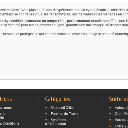
 et fiable. Avec plus de 20 ans d'expérience dans la cybersécurité, il offre des sol
'entreprise contre les virus, les ransomwares, les malwares et les menaces en lig
aspersky combine.
protection en temps réel
,
performances excellentes
C'est une i
l et la sécurité pour les paiements en ligne, garantissent une tranquillité d'esprit d
 besoins et protégez ce qui compte vraiment. Avec Kaspersky, la sécurité numérique
tions
Catégories
Suite e
ez-nous
Microsoft Office
Autocad
e de
Feuilles de Travail
Corel D
ité
Systèmes
Bureau 
& Conditions
d'Exploitation
Office 2