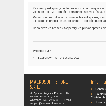
Kaspersky est synonyme de protection informatique avancée
vos appareils, vos données personnelles et vos réseaux d
Parfait pour les utilisateurs privés et les entreprises, K
telles que la protection anti-phishing, le contrôle parenta
Découvrez les licences Kaspersky les plus adaptées à vos
Produits TOP:
Kaspersky Internet Security 2024
MACROSOFT STORE
Informa
S.R.L.
Contact
via Episcop Augustin Pacha, n. 10
Politiqu
300055, Timisoara, Timis
Confidential
Whatsapp: +39 3274538210 - Email:
Termes 
support@macrosoft-support.eu