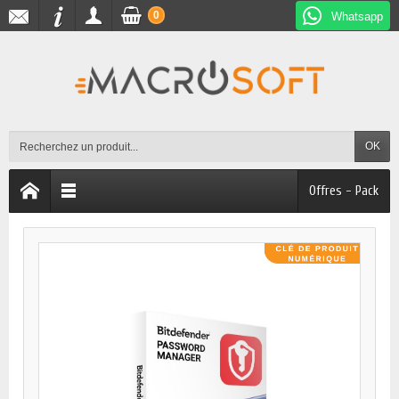
0
Whatsapp
OK
Offres - Pack