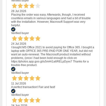
Verified buyer
28 Jul 2026
Placing the order was easy. Afterwards, though, I received
countless emails in various languages and had a bit of trouble
with the installation. However, Macrosoft Support was very
helpful.
Verified buyer
24 Jul 2026
I bought MS Office 2021 to avoid paying for Office 365. I bought a
laptop with OFFICE 365 PRE-PAID FOR ONE YEAR, but did not
want an auto-renewal. The Macrosoft product installed without
problems, (once I had been bold enough to click on
https://photos.app.goo.gl/u5mHi1a6RELpDyxx7 Thanks for a
trouble-free product.
Verified buyer
11 Jul 2026
A perfect transaction! Fair and fast!
Verified buyer
24 Jun 2026