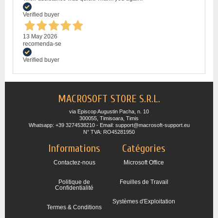
Verified buyer
13 May 2026
recomenda-se
Verified buyer
MACROSOFT STORE S.R.L.
via Episcop Augustin Pacha, n. 10
300055, Timisoara, Timis
Whatsapp: +39 3274538210 - Email: support@macrosoft-support.eu
N° TVA: RO45281950
Informations
Catégories
Contactez-nous
Microsoft Office
Politique de
Feuilles de Travail
Confidentialité
Systèmes d'Exploitation
Termes & Conditions