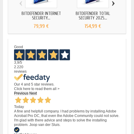
‹
›
BITDEFENDER INTERNET
BITDEFENDER TOTAL
BIT
SECURITY...
SECURITY 2025...
SE
79,99 €
154,99 €
Good
3,9
/5
2.220
reviews
Our 4 and 5 star reviews.
Click here to read them all >
Previous
Next
Today
A fine and helpfull company. I had problems by installing Adobe
Acrobat Pro DC, that even the Adobe Community could not solve.
I'm glad with there advice and steps to solve the installing
problem. Joop van der Sluis.