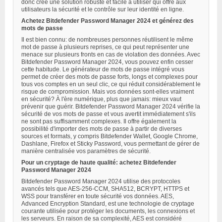
donc créé une solution robuste et facile à utiliser qui offre aux
utilisateurs la sécurité et le contrôle sur leur identité en ligne.
Achetez Bitdefender Password Manager 2024 et générez des
mots de passe
Il est bien connu: de nombreuses personnes réutilisent le même
mot de passe à plusieurs reprises, ce qui peut représenter une
menace sur plusieurs fronts en cas de violation des données. Avec
Bitdefender Password Manager 2024, vous pouvez enfin cesser
cette habitude. Le générateur de mots de passe intégré vous
permet de créer des mots de passe forts, longs et complexes pour
tous vos comptes en un seul clic, ce qui réduit considérablement le
risque de compromission. Mais vos données sont-elles vraiment
en sécurité? À l'ère numérique, plus que jamais: mieux vaut
prévenir que guérir. Bitdefender Password Manager 2024 vérifie la
sécurité de vos mots de passe et vous avertit immédiatement s'ils
ne sont pas suffisamment complexes. Il offre également la
possibilité d'importer des mots de passe à partir de diverses
sources et formats, y compris Bitdefender Wallet, Google Chrome,
Dashlane, Firefox et Sticky Password, vous permettant de gérer de
manière centralisée vos paramètres de sécurité.
Pour un cryptage de haute qualité: achetez Bitdefender
Password Manager 2024
Bitdefender Password Manager 2024 utilise des protocoles
avancés tels que AES-256-CCM, SHA512, BCRYPT, HTTPS et
WSS pour transférer en toute sécurité vos données. AES,
Advanced Encryption Standard, est une technologie de cryptage
courante utilisée pour protéger les documents, les connexions et
les serveurs. En raison de sa complexité, AES est considéré