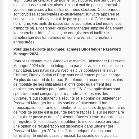
techniques de cryptage de pointe, vous pouvez être sûr que vos
mots de passe sont sécurisés. Un seul mot de passe principal
vous donne accès à toutes les données stockées. Ces données
sont cryptées et décryptées exclusivement sur votre appareil et
seul vous connaissez le mot de passe principal. Grâce au mode
hors ligne, vos mots de passe sont disponibles à tout moment et
n'importe où. Bitdefender Password Manager simplifie également
la recherche d'identités en ligne enregistrées et facilite le
remplissage des formulaires en ligne avec les informations
enregistrées.
Pour une flexibilité maximale: achetez Bitdefender Password
Manager 2024
Pour les utilisateurs de Windows et macOS, Bitdefender Password
Manager 2024 offre une intégration parfaite via les extensions de
navigateur. Les navigateurs Web les plus populaires tels que
Chrome, Firefox, Safari et Edge sont entièrement pris en charge.
En plus du support de bureau, Bitdefender a reconnu les besoins
de mobilité de ses utilisateurs et offre donc également des
applications mobiles pour Android et iOS. Ces applications sont
spécifiquement conçues pour répondre aux besoins des
utilisateurs qui souhaitent la sécurité et le confort de Bitdefender
Password Manager lorsqu'ils sont en déplacement. Une
préoccupation courante de nombreux utilisateurs de gestionnaires
de mots de passe est la peur de perdre l'accès à leur gestionnaire
de mots de passe et donc également l'accès à leurs mots de passe
enregistrés. Si les utilisateurs oublient le mot de passe principal,
une option de récupération est disponible dans Bitdefender
Password Manager 2024. Il suffit de quelques étapes pour
réinitialiser le mot de passe principal. La société de logiciels a