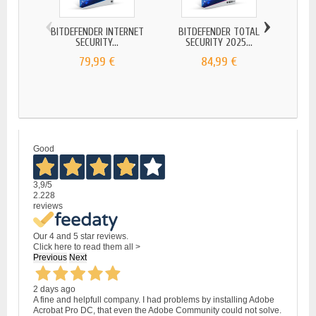
‹
›
BITDEFENDER INTERNET
BITDEFENDER TOTAL
BITDE
SECURITY...
SECURITY 2025...
79,99 €
84,99 €
Good
3,9
/5
2.228
reviews
Our 4 and 5 star reviews.
Click here to read them all >
Previous
Next
2 days ago
A fine and helpfull company. I had problems by installing Adobe
Acrobat Pro DC, that even the Adobe Community could not solve.