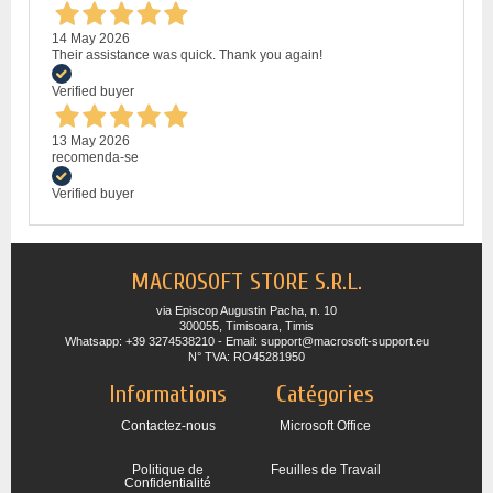
14 May 2026
Their assistance was quick. Thank you again!
Verified buyer
13 May 2026
recomenda-se
Verified buyer
MACROSOFT STORE S.R.L.
via Episcop Augustin Pacha, n. 10
300055, Timisoara, Timis
Whatsapp: +39 3274538210 - Email: support@macrosoft-support.eu
N° TVA: RO45281950
Informations
Catégories
Contactez-nous
Microsoft Office
Politique de
Feuilles de Travail
Confidentialité