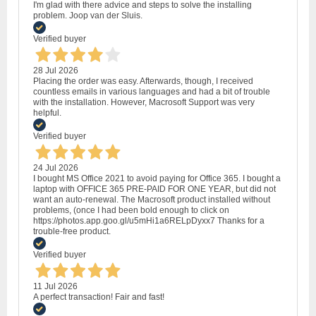
I'm glad with there advice and steps to solve the installing
problem. Joop van der Sluis.
Verified buyer
28 Jul 2026
Placing the order was easy. Afterwards, though, I received
countless emails in various languages and had a bit of trouble
with the installation. However, Macrosoft Support was very
helpful.
Verified buyer
24 Jul 2026
I bought MS Office 2021 to avoid paying for Office 365. I bought a
laptop with OFFICE 365 PRE-PAID FOR ONE YEAR, but did not
want an auto-renewal. The Macrosoft product installed without
problems, (once I had been bold enough to click on
https://photos.app.goo.gl/u5mHi1a6RELpDyxx7 Thanks for a
trouble-free product.
Verified buyer
11 Jul 2026
A perfect transaction! Fair and fast!