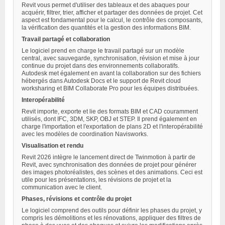
Revit vous permet d'utiliser des tableaux et des abaques pour
acquérir, filtrer, trier, afficher et partager des données de projet. Cet
aspect est fondamental pour le calcul, le contrôle des composants,
la vérification des quantités et la gestion des informations BIM.
Travail partagé et collaboration
Le logiciel prend en charge le travail partagé sur un modèle
central, avec sauvegarde, synchronisation, révision et mise à jour
continue du projet dans des environnements collaboratifs.
Autodesk met également en avant la collaboration sur des fichiers
hébergés dans Autodesk Docs et le support de Revit cloud
worksharing et BIM Collaborate Pro pour les équipes distribuées.
Interopérabilité
Revit importe, exporte et lie des formats BIM et CAD couramment
utilisés, dont IFC, 3DM, SKP, OBJ et STEP. Il prend également en
charge l'importation et l'exportation de plans 2D et l'interopérabilité
avec les modèles de coordination Navisworks.
Visualisation et rendu
Revit 2026 intègre le lancement direct de Twinmotion à partir de
Revit, avec synchronisation des données de projet pour générer
des images photoréalistes, des scènes et des animations. Ceci est
utile pour les présentations, les révisions de projet et la
communication avec le client.
Phases, révisions et contrôle du projet
Le logiciel comprend des outils pour définir les phases du projet, y
compris les démolitions et les rénovations, appliquer des filtres de