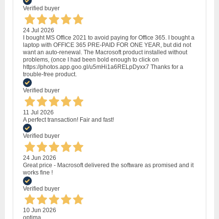
Verified buyer
24 Jul 2026
I bought MS Office 2021 to avoid paying for Office 365. I bought a
laptop with OFFICE 365 PRE-PAID FOR ONE YEAR, but did not
want an auto-renewal. The Macrosoft product installed without
problems, (once I had been bold enough to click on
https://photos.app.goo.gl/u5mHi1a6RELpDyxx7 Thanks for a
trouble-free product.
Verified buyer
11 Jul 2026
A perfect transaction! Fair and fast!
Verified buyer
24 Jun 2026
Great price - Macrosoft delivered the software as promised and it
works fine !
Verified buyer
10 Jun 2026
optima