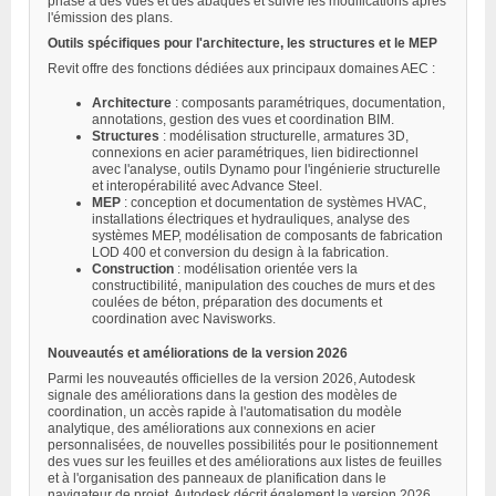
phase à des vues et des abaques et suivre les modifications après
l'émission des plans.
Outils spécifiques pour l'architecture, les structures et le MEP
Revit offre des fonctions dédiées aux principaux domaines AEC :
Architecture
: composants paramétriques, documentation,
annotations, gestion des vues et coordination BIM.
Structures
: modélisation structurelle, armatures 3D,
connexions en acier paramétriques, lien bidirectionnel
avec l'analyse, outils Dynamo pour l'ingénierie structurelle
et interopérabilité avec Advance Steel.
MEP
: conception et documentation de systèmes HVAC,
installations électriques et hydrauliques, analyse des
systèmes MEP, modélisation de composants de fabrication
LOD 400 et conversion du design à la fabrication.
Construction
: modélisation orientée vers la
constructibilité, manipulation des couches de murs et des
coulées de béton, préparation des documents et
coordination avec Navisworks.
Nouveautés et améliorations de la version 2026
Parmi les nouveautés officielles de la version 2026, Autodesk
signale des améliorations dans la gestion des modèles de
coordination, un accès rapide à l'automatisation du modèle
analytique, des améliorations aux connexions en acier
personnalisées, de nouvelles possibilités pour le positionnement
des vues sur les feuilles et des améliorations aux listes de feuilles
et à l'organisation des panneaux de planification dans le
navigateur de projet. Autodesk décrit également la version 2026