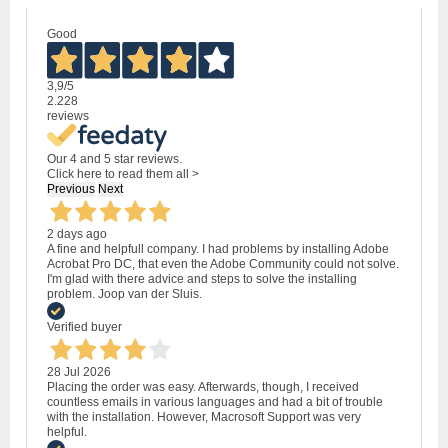
Good
3,9
/5
2.228
reviews
Our 4 and 5 star reviews.
Click here to read them all >
Previous
Next
2 days ago
A fine and helpfull company. I had problems by installing Adobe
Acrobat Pro DC, that even the Adobe Community could not solve.
I'm glad with there advice and steps to solve the installing
problem. Joop van der Sluis.
Verified buyer
28 Jul 2026
Placing the order was easy. Afterwards, though, I received
countless emails in various languages and had a bit of trouble
with the installation. However, Macrosoft Support was very
helpful.