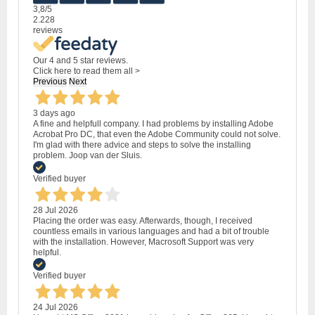
3,8
/5
2.228
reviews
Our 4 and 5 star reviews.
Click here to read them all >
Previous
Next
3 days ago
A fine and helpfull company. I had problems by installing Adobe
Acrobat Pro DC, that even the Adobe Community could not solve.
I'm glad with there advice and steps to solve the installing
problem. Joop van der Sluis.
Verified buyer
28 Jul 2026
Placing the order was easy. Afterwards, though, I received
countless emails in various languages and had a bit of trouble
with the installation. However, Macrosoft Support was very
helpful.
Verified buyer
24 Jul 2026