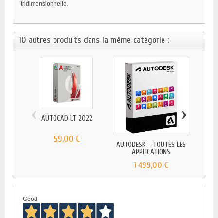
tridimensionnelle.
10 autres produits dans la même catégorie :
‹
›
AUTOCAD LT 2022
59,00 €
AUTODESK - TOUTES LES
AUTOD
APPLICATIONS
1 499,00 €
Good