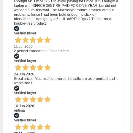
I bought MS Office 2021 to avoid paying for Office 365. I bought a
laptop with OFFICE 365 PRE-PAID FOR ONE YEAR, but did not
want an auto-renewal. The Macrosoft product installed without
problems, (once I had been bold enough to click on
https://photos.app.goo.gl/u5mHi1a6RELpDyxx7 Thanks for a
trouble-free product.
Verified buyer
11 Jul 2026
A perfect transaction! Fair and fast!
Verified buyer
24 Jun 2026
Great price - Macrosoft delivered the software as promised and it
works fine !
Verified buyer
10 Jun 2026
optima
Verified buyer