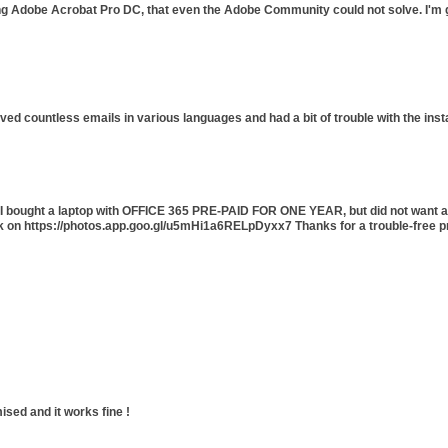
ing Adobe Acrobat Pro DC, that even the Adobe Community could not solve. I'm gl
ived countless emails in various languages and had a bit of trouble with the ins
5. I bought a laptop with OFFICE 365 PRE-PAID FOR ONE YEAR, but did not want a
ck on https://photos.app.goo.gl/u5mHi1a6RELpDyxx7 Thanks for a trouble-free p
ised and it works fine !