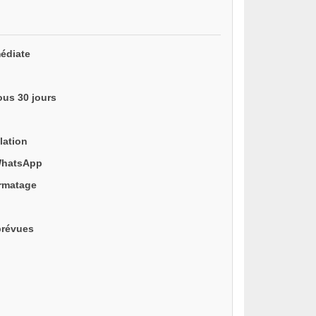
édiate
ous 30 jours
lation
WhatsApp
ormatage
prévues