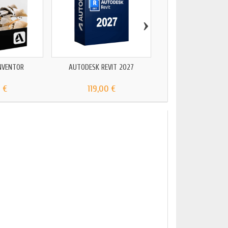
›
NVENTOR
AUTODESK REVIT 2027
AUTODESK AUTOCAD E
2024
 €
119,00 €
89,00 €