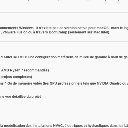
ironnements Windows
. Il n'existe pas de version native pour
macOS
, mais le l
p
,
VMware Fusion
ou à travers
Boot Camp
(seulement sur Mac Intel).
es d'AutoCAD MEP, une configuration matérielle de milieu de gamme à haut d
7 ou AMD Ryzen 7 recommandés)
projets complexes)
ins 4 Go de mémoire vidéo (les GPU professionnels tels que NVIDIA Quadro ou
ne vue détaillée du projet
 la modélisation des installations HVAC, électriques et hydrauliques dans les b