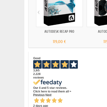
‹
AUTODESK RECAP PRO
AUTOD
119,00 €
11
Good
3,9
/5
2.228
reviews
Our 4 and 5 star reviews.
Click here to read them all >
Previous
Next
2 days ago