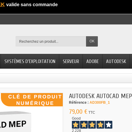
EK
valide sans commande
OK
SYSTÈMES D'EXPLOITATION
SERVEUR
ADOBE
AUTODESK
AUTODESK AUTOCAD MEP
Référence :
AD300FB_1
79,00 €
TTC
Good
2.228