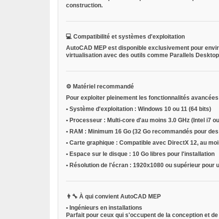
construction.
💻
Compatibilité et systèmes d'exploitation
AutoCAD MEP est disponible
exclusivement pour env
virtualisation
avec des outils comme
Parallels Deskto
⚙️
Matériel recommandé
Pour exploiter pleinement les fonctionnalités avancé
•
Système d'exploitation
: Windows 10 ou 11 (64 bits)
•
Processeur
: Multi-core d'au moins 3.0 GHz (Intel i
•
RAM
: Minimum 16 Go (32 Go recommandés pour des 
•
Carte graphique
: Compatible avec DirectX 12, au mo
•
Espace sur le disque
: 10 Go libres pour l'installation
•
Résolution de l'écran
: 1920x1080 ou supérieur pour u
👨‍🔧
À qui convient AutoCAD MEP
•
Ingénieurs en installations
Parfait pour ceux qui s'occupent de la conception et de