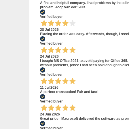
A fine and helpfull company. I had problems by install
problem. Joop van der Sluis.
Verified buyer
28 Jul 2026
Placing the order was easy. Afterwards, though, I rece
Verified buyer
24 Jul 2026
I bought MS Office 2021 to avoid paying for Office 36
without problems, (once I had been bold enough to cli
Verified buyer
11 Jul 2026
A perfect transaction! Fair and fast!
Verified buyer
24 Jun 2026
Great price - Macrosoft delivered the software as prom
Verified buyer