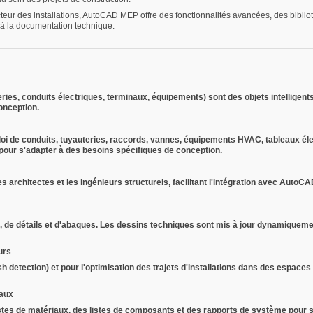
ur des installations, AutoCAD MEP offre des fonctionnalités avancées, des bibliot
 à la documentation technique.
ries, conduits électriques, terminaux, équipements) sont des objets intelligen
onception.
 de conduits, tuyauteries, raccords, vannes, équipements HVAC, tableaux éle
 pour s'adapter à des besoins spécifiques de conception.
les architectes et les ingénieurs structurels, facilitant l'intégration avec Auto
, de détails et d'abaques. Les dessins techniques sont mis à jour dynamiqueme
urs
h detection) et pour l'optimisation des trajets d'installations dans des espaces p
iaux
es de matériaux, des listes de composants et des rapports de système pour si