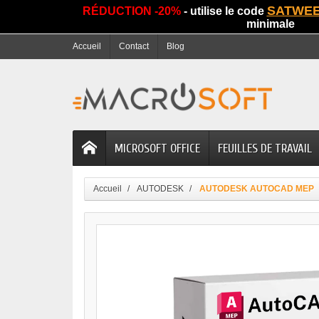
SATWE
RÉDUCTION -20%
- utilise le code
minimale
Accueil
Contact
Blog
MICROSOFT OFFICE
FEUILLES DE TRAVAIL
Accueil
AUTODESK
AUTODESK AUTOCAD MEP