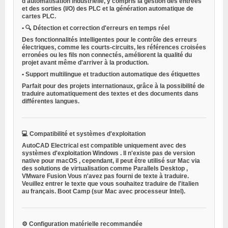
d'automatisation industrielle, y compris la gestion des entrées
et des sorties (I/O) des PLC et la génération automatique de
cartes PLC.
•
🔍
Détection et correction d'erreurs en temps réel
Des fonctionnalités intelligentes pour le contrôle des erreurs
électriques, comme les courts-circuits, les références croisées
erronées ou les fils non connectés, améliorent la qualité du
projet avant même d'arriver à la production.
•
Support multilingue et traduction automatique des étiquettes
Parfait pour des projets internationaux, grâce à la possibilité de
traduire automatiquement des textes et des documents dans
différentes langues.
💻
Compatibilité et systèmes d'exploitation
AutoCAD Electrical est compatible
uniquement avec des
systèmes d'exploitation Windows
. Il n'existe pas de version
native pour
macOS
, cependant, il peut être utilisé sur Mac via
des solutions de virtualisation
comme
Parallels Desktop
,
VMware Fusion
Vous n'avez pas fourni de texte à traduire.
Veuillez entrer le texte que vous souhaitez traduire de l'italien
au français.
Boot Camp
(sur Mac avec processeur Intel).
⚙️
Configuration matérielle recommandée