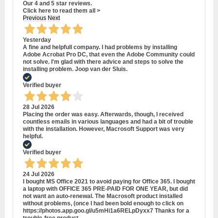
Our 4 and 5 star reviews.
Click here to read them all >
Previous
Next
Yesterday
A fine and helpfull company. I had problems by installing
Adobe Acrobat Pro DC, that even the Adobe Community could
not solve. I'm glad with there advice and steps to solve the
installing problem. Joop van der Sluis.
Verified buyer
28 Jul 2026
Placing the order was easy. Afterwards, though, I received
countless emails in various languages and had a bit of trouble
with the installation. However, Macrosoft Support was very
helpful.
Verified buyer
24 Jul 2026
I bought MS Office 2021 to avoid paying for Office 365. I bought
a laptop with OFFICE 365 PRE-PAID FOR ONE YEAR, but did
not want an auto-renewal. The Macrosoft product installed
without problems, (once I had been bold enough to click on
https://photos.app.goo.gl/u5mHi1a6RELpDyxx7 Thanks for a
trouble-free product.