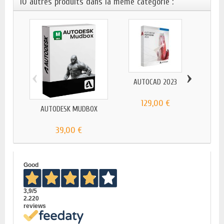
10 autres produits dans la même catégorie :
‹
›
AUTOCAD 2023
129,00 €
AUTODESK MUDBOX
AUTO
39,00 €
Good
3,9
/5
2.220
reviews