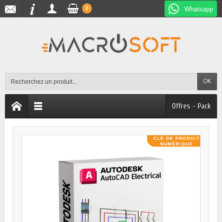
0
Whatsapp
OK
Offres - Pack