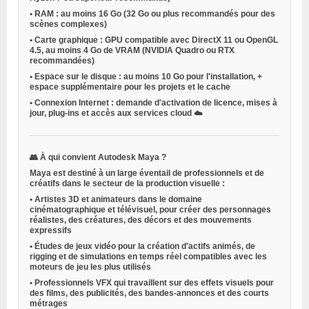
•
RAM
: au moins 16 Go (32 Go ou plus recommandés pour des
scènes complexes)
•
Carte graphique
: GPU compatible avec DirectX 11 ou OpenGL
4.5, au moins 4 Go de VRAM (NVIDIA Quadro ou RTX
recommandées)
•
Espace sur le disque
: au moins 10 Go pour l'installation, +
espace supplémentaire pour les projets et le cache
•
Connexion Internet
: demande d'activation de licence, mises à
jour, plug-ins et accès aux services cloud ☁️
👥
À qui convient Autodesk Maya ?
Maya est destiné à un large éventail de professionnels et de
créatifs dans le secteur de la production visuelle :
•
Artistes 3D et animateurs
dans le domaine
cinématographique et télévisuel, pour créer des personnages
réalistes, des créatures, des décors et des mouvements
expressifs
•
Études de jeux vidéo
pour la création d'actifs animés, de
rigging et de simulations en temps réel compatibles avec les
moteurs de jeu les plus utilisés
•
Professionnels VFX
qui travaillent sur des effets visuels pour
des films, des publicités, des bandes-annonces et des courts
métrages