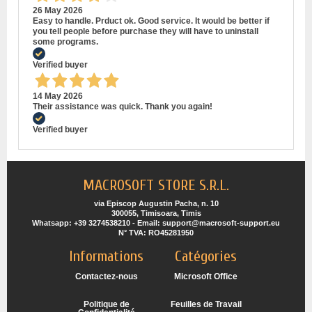
26 May 2026
Easy to handle. Prduct ok. Good service. It would be better if
you tell people before purchase they will have to uninstall
some programs.
Verified buyer
14 May 2026
Their assistance was quick. Thank you again!
Verified buyer
MACROSOFT STORE S.R.L.
via Episcop Augustin Pacha, n. 10
300055, Timisoara, Timis
Whatsapp: +39 3274538210 - Email: support@macrosoft-support.eu
N° TVA: RO45281950
Informations
Catégories
Contactez-nous
Microsoft Office
Politique de
Feuilles de Travail