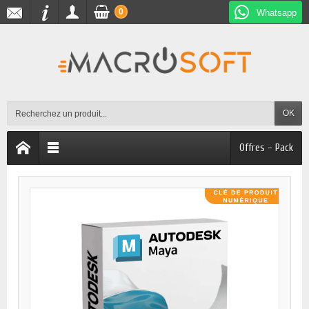
0
Whatsapp
OK
Offres - Pack