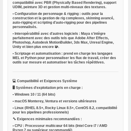
compatibilité avec PBR (Physically Based Rendering), support
UDIM, peinture 3D et gestion multi-niveaux des textures.
•
Configuration de personnage & rigging
: outils pour la
construction et la gestion de rig complexes, skinning avancé,
auto-rigging et scripting d'auto-rigging pour des pipelines
personnalisés.
•
Interopérabilité avec d'autres logiciels
: Maya s'intègre
parfaitement avec des outils tels que Adobe After Effects,
Photoshop, Autodesk MotionBuilder, 3ds Max, Unreal Engine,
Unity et bien plus encore 🧩.
•
Scriptage et automatisation
: prend en charge les langages
MEL et Python pour personnaliser les flux de travail, créer des
outils sur mesure et automatiser les tâches répétitives.
💻
Compatibilité et Exigences Système
🖥️
Systèmes d'exploitation pris en charge
:
•
Windows 10 / 11
(64 bits)
•
macOS
Monterey, Ventura et versions ultérieures
•
Linux
(RHEL 8.5+, Rocky Linux 8.5+, CentOS 8.2, compatibilité
pour les pipelines professionnels)
🔧
Exigences minimales recommandées
:
•
CPU
: Processeur multicœur 64 bits (Intel Core i7 / AMD
Ryzen 7 ou supérieur recommandé)