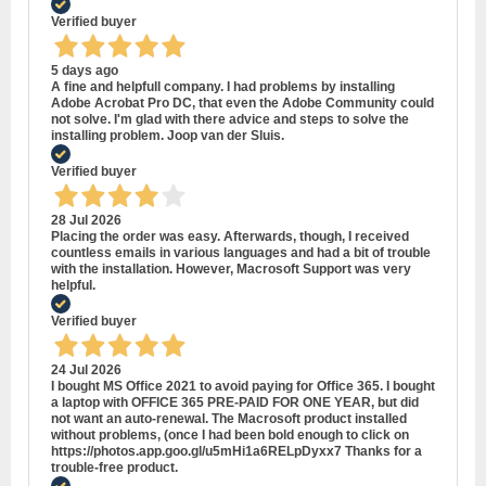
Verified buyer
5 days ago
A fine and helpfull company. I had problems by installing
Adobe Acrobat Pro DC, that even the Adobe Community could
not solve. I'm glad with there advice and steps to solve the
installing problem. Joop van der Sluis.
Verified buyer
28 Jul 2026
Placing the order was easy. Afterwards, though, I received
countless emails in various languages and had a bit of trouble
with the installation. However, Macrosoft Support was very
helpful.
Verified buyer
24 Jul 2026
I bought MS Office 2021 to avoid paying for Office 365. I bought
a laptop with OFFICE 365 PRE-PAID FOR ONE YEAR, but did
not want an auto-renewal. The Macrosoft product installed
without problems, (once I had been bold enough to click on
https://photos.app.goo.gl/u5mHi1a6RELpDyxx7 Thanks for a
trouble-free product.