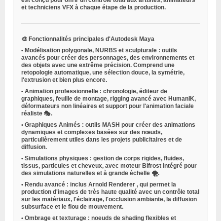
est conçu pour offrir un contrôle total aux artistes, animateurs
et techniciens VFX à chaque étape de la production.
🎨
Fonctionnalités principales d'Autodesk Maya
•
Modélisation polygonale, NURBS et sculpturale
: outils
avancés pour créer des personnages, des environnements et
des objets avec une extrême précision. Comprend une
retopologie automatique, une sélection douce, la symétrie,
l'extrusion et bien plus encore.
•
Animation professionnelle
: chronologie, éditeur de
graphiques, feuille de montage, rigging avancé avec HumanIK,
déformateurs non linéaires et support pour l'animation faciale
réaliste 🎭.
•
Graphiques Animés
: outils MASH pour créer des animations
dynamiques et complexes basées sur des nœuds,
particulièrement utiles dans les projets publicitaires et de
diffusion.
•
Simulations physiques
: gestion de corps rigides, fluides,
tissus, particules et cheveux, avec moteur Bifrost intégré pour
des simulations naturelles et à grande échelle 🌪️.
•
Rendu avancé
: inclus
Arnold Renderer
, qui permet la
production d'images de très haute qualité avec un contrôle total
sur les matériaux, l'éclairage, l'occlusion ambiante, la diffusion
subsurface et le flou de mouvement.
•
Ombrage et texturage
: noeuds de shading flexibles et