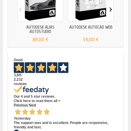
‹
›
AUTODESK ALIAS
AUTODESK AUTOCAD WEB
AUTO
AUTOSTUDIO
89,00 €
59,00 €
Good
3,9
/5
2.232
reviews
Our 4 and 5 star reviews.
Click here to read them all >
Previous
Next
Yesterday
The support was and is excellent. People are responsive,
friendly and fast.