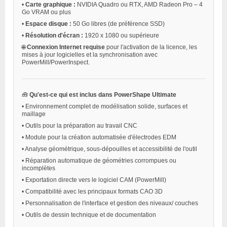
•
Carte graphique :
NVIDIA Quadro ou RTX, AMD Radeon Pro – 4
Go VRAM ou plus
•
Espace disque :
50 Go libres (de préférence SSD)
•
Résolution d'écran :
1920 x 1080 ou supérieure
🌐
Connexion Internet requise
pour l'activation de la licence, les
mises à jour logicielles et la synchronisation avec
PowerMill/PowerInspect.
🧰
Qu'est-ce qui est inclus dans PowerShape Ultimate
•
Environnement complet de modélisation solide, surfaces et
maillage
•
Outils pour la préparation au travail CNC
•
Module pour la création automatisée d'électrodes EDM
•
Analyse géométrique, sous-dépouilles et accessibilité de l'outil
•
Réparation automatique de géométries corrompues ou
incomplètes
•
Exportation directe vers le logiciel CAM (PowerMill)
•
Compatibilité avec les principaux formats CAO 3D
•
Personnalisation de l'interface et gestion des niveaux/ couches
•
Outils de dessin technique et de documentation