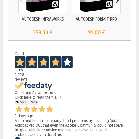
AU
AUTODESK INFRAWORKS
AUTODESK FORMIT PRO
399,00 €
99,00 €
Good
3,9
/5
2.228
reviews
Our 4 and 5 star reviews.
Click here to read them all >
Previous
Next
3 days ago
A fine and helpfull company. I had problems by installing Adobe
Acrobat Pro DC, that even the Adobe Community could not solve.
I'm glad with there advice and steps to solve the installing
problem. Joop van der Sluis.