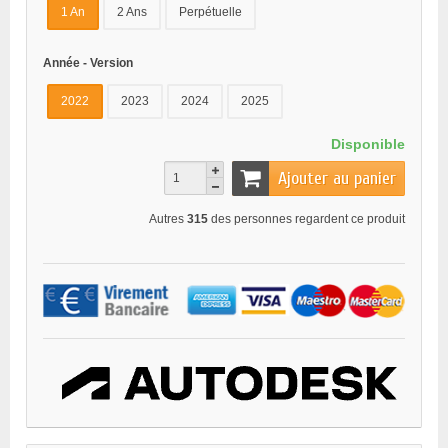
1 An
2 Ans
Perpétuelle
Année - Version
2022
2023
2024
2025
Disponible
Ajouter au panier
Autres
315
des personnes regardent ce produit