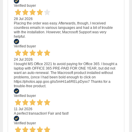
Verified buyer
28 Jul 2026
Placing the order was easy. Afterwards, though, I received
countless emails in various languages and had a bit of trouble
with the installation. However, Macrosoft Support was very
helpful.
Verified buyer
24 Jul 2026
I bought MS Office 2021 to avoid paying for Office 365. I bought a
laptop with OFFICE 365 PRE-PAID FOR ONE YEAR, but did not
want an auto-renewal. The Macrosoft product installed without
problems, (once I had been bold enough to click on
https://photos.app.goo.gl/u5mHi1a6RELpDyxx7 Thanks for a
trouble-free product.
Verified buyer
11 Jul 2026
A perfect transaction! Fair and fast!
Verified buyer