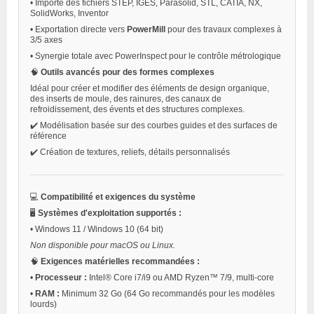
•
Importe des fichiers STEP, IGES, Parasolid, STL, CATIA, NX,
SolidWorks, Inventor
•
Exportation directe vers
PowerMill
pour des travaux complexes à
3/5 axes
•
Synergie totale avec PowerInspect pour le contrôle métrologique
🧠
Outils avancés pour des formes complexes
Idéal pour créer et modifier des éléments de design organique,
des inserts de moule, des rainures, des canaux de
refroidissement, des évents et des structures complexes.
✔️ Modélisation basée sur des courbes guides et des surfaces de
référence
✔️ Création de textures, reliefs, détails personnalisés
💻
Compatibilité et exigences du système
🖥️
Systèmes d'exploitation supportés :
•
Windows 11 / Windows 10 (64 bit)
Non disponible pour macOS ou Linux.
🧠
Exigences matérielles recommandées :
•
Processeur :
Intel® Core i7/i9 ou AMD Ryzen™ 7/9, multi-core
•
RAM :
Minimum 32 Go (64 Go recommandés pour les modèles
lourds)