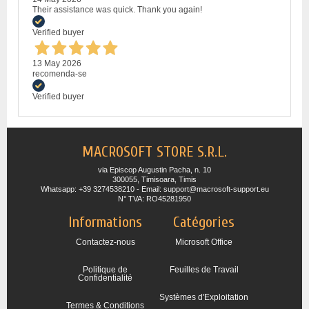
Their assistance was quick. Thank you again!
Verified buyer
13 May 2026
recomenda-se
Verified buyer
MACROSOFT STORE S.R.L.
via Episcop Augustin Pacha, n. 10
300055, Timisoara, Timis
Whatsapp: +39 3274538210 - Email: support@macrosoft-support.eu
N° TVA: RO45281950
Informations
Catégories
Contactez-nous
Microsoft Office
Politique de
Feuilles de Travail
Confidentialité
Systèmes d'Exploitation
Termes & Conditions