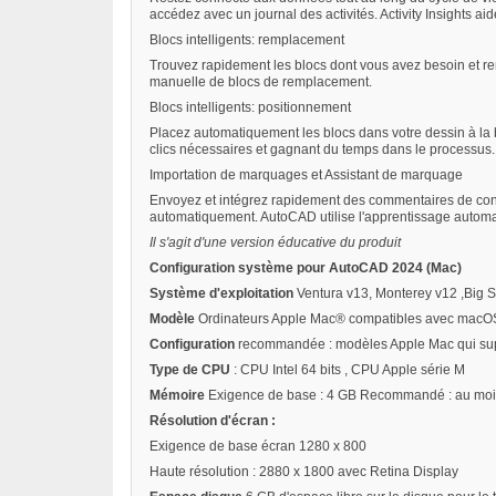
accédez avec un journal des activités. Activity Insights ai
Blocs intelligents: remplacement
Trouvez rapidement les blocs dont vous avez besoin et re
manuelle de blocs de remplacement.
Blocs intelligents: positionnement
Placez automatiquement les blocs dans votre dessin à la b
clics nécessaires et gagnant du temps dans le processus.
Importation de marquages et Assistant de marquage
Envoyez et intégrez rapidement des commentaires de conc
automatiquement. AutoCAD utilise l'apprentissage automa
Il s'agit d'une version éducative du produit
Configuration système pour AutoCAD 2024 (Mac)
Système d'exploitation
Ventura v13, Monterey v12 ,Big S
Modèle
Ordinateurs Apple Mac® compatibles avec macOS 
Configuration
recommandée : modèles Apple Mac qui sup
Type de CPU
: CPU Intel 64 bits , CPU Apple série M
Mémoire
Exigence de base : 4 GB Recommandé : au mo
Résolution d'écran :
Exigence de base écran 1280 x 800
Haute résolution : 2880 x 1800 avec Retina Display