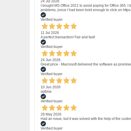
24 Jul 2026
I bought MS Office 2021 to avoid paying for Office 365.
problems, (once I had been bold enough to click on http
Verified buyer
11 Jul 2026
A perfect transaction! Fair and fast!
Verified buyer
24 Jun 2026
Great price - Macrosoft delivered the software as promised
Verified buyer
10 Jun 2026
optima
Verified buyer
28 May 2026
Had an issue, but it was solved with the help of the custo
Verified buyer