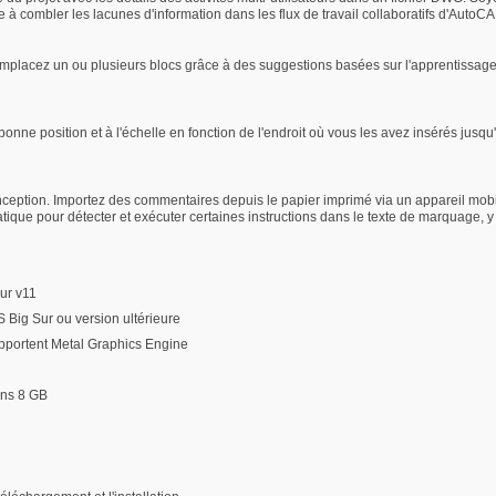
de à combler les lacunes d'information dans les flux de travail collaboratifs d'AutoC
mplacez un ou plusieurs blocs grâce à des suggestions basées sur l'apprentissage 
onne position et à l'échelle en fonction de l'endroit où vous les avez insérés jusq
eption. Importez des commentaires depuis le papier imprimé via un appareil mobil
tique pour détecter et exécuter certaines instructions dans le texte de marquag
ur v11
Big Sur ou version ultérieure
portent Metal Graphics Engine
ins 8 GB