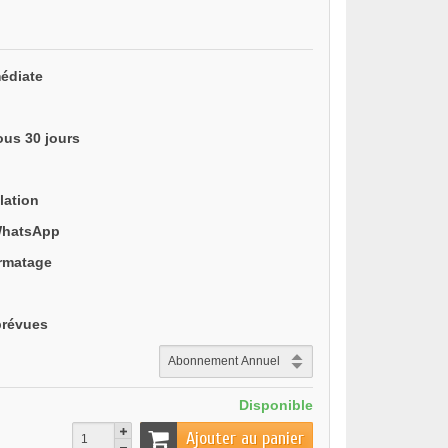
édiate
ous 30 jours
lation
WhatsApp
ormatage
prévues
Disponible
Ajouter au panier