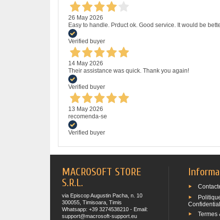
26 May 2026
Easy to handle. Prduct ok. Good service. It would be bette
Verified buyer
14 May 2026
Their assistance was quick. Thank you again!
Verified buyer
13 May 2026
recomenda-se
Verified buyer
MACROSOFT STORE
Informa
S.R.L.
Contact
via Episcop Augustin Pacha, n. 10
Politiqu
300055, Timisoara, Timis
Confidential
Whatsapp: +39 3274538210 - Email:
Termes 
support@macrosoft-support.eu