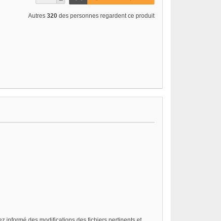
Autres
320
des personnes regardent ce produit
z informé des modifications des fichiers pertinents et