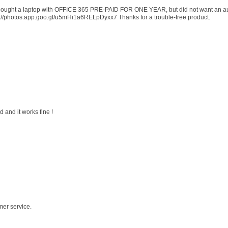
 I bought a laptop with OFFICE 365 PRE-PAID FOR ONE YEAR, but did not want an au
s://photos.app.goo.gl/u5mHi1a6RELpDyxx7 Thanks for a trouble-free product.
 and it works fine !
mer service.