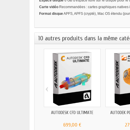
Espace disque
6 GB d'espace libre sur le disque pour le t
Carte vidéo
Recommandées : cartes graphiques natives i
Format disque
APFS, APFS (crypté), Mac OS étendu (journ
10 autres produits dans la même catég
‹
AUTODESK CFD ULTIMATE
AUTODEK P
699,00 €
27