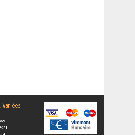
t Variées
raw
2021
019