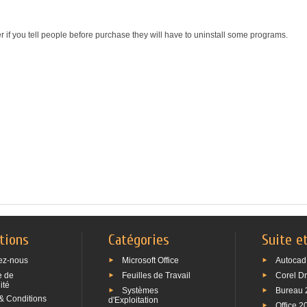
r if you tell people before purchase they will have to uninstall some programs.
tions
Catégories
Suite e
ez-nous
Microsoft Office
Autocad
e de
Feuilles de Travail
Corel D
ité
Systèmes
Bureau 
& Conditions
d'Exploitation
Office 2