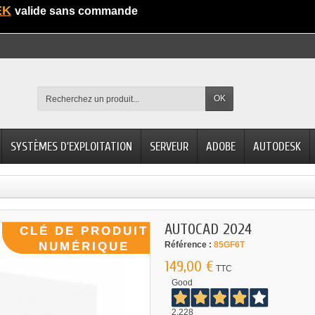
EK
valide sans commande
OK
SYSTÈMES D'EXPLOITATION
SERVEUR
ADOBE
AUTODESK
AUTOCAD 2024
Référence :
85GF6T
149,00 €
TTC
Good
2.228