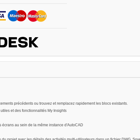
ements précédents ou trouvez et remplacez rapidement les blocs existants.
tiles et des fonctionnalités My Insights
eurs écrans au sein de la même instance d'AutoCAD
u projet avec les détails des activités multi-utilisateurs dans un fichier DWG. Soye