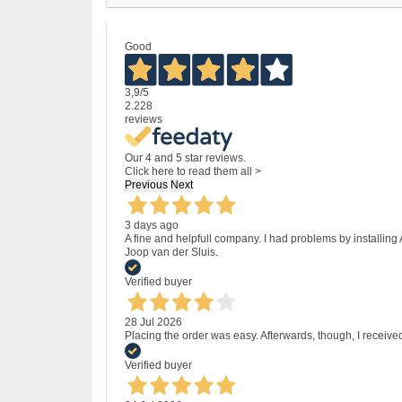
Good
3,9
/5
2.228
reviews
Our 4 and 5 star reviews.
Click here to read them all >
Previous
Next
3 days ago
A fine and helpfull company. I had problems by installing
Joop van der Sluis.
Verified buyer
28 Jul 2026
Placing the order was easy. Afterwards, though, I receive
Verified buyer