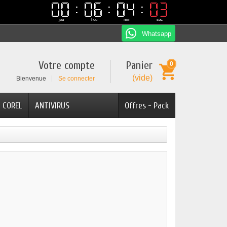
00
00
06
06
04
04
02
02
jou
heu
min
sec
Whatsapp
Votre compte
Panier
0
(vide)
Bienvenue
Se connecter
COREL
ANTIVIRUS
Offres - Pack