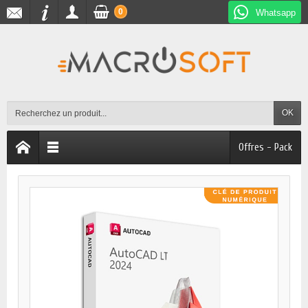
0
Whatsapp
OK
Offres - Pack