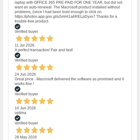
laptop with OFFICE 365 PRE-PAID FOR ONE YEAR, but did not
want an auto-renewal. The Macrosoft product installed without
problems, (once I had been bold enough to click on
https://photos.app.goo.gl/u5mHi1a6RELpDyxx7 Thanks for a
trouble-free product.
Verified buyer
11 Jul 2026
A perfect transaction! Fair and fast!
Verified buyer
24 Jun 2026
Great price - Macrosoft delivered the software as promised and it
works fine !
Verified buyer
10 Jun 2026
optima
Verified buyer
28 May 2026