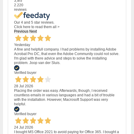
3,9
/5
2.220
reviews
Our 4 and 5 star reviews.
Click here to read them all >
Previous
Next
Yesterday
A fine and helpfull company. I had problems by installing Adobe
Acrobat Pro DC, that even the Adobe Community could not solve.
I'm glad with there advice and steps to solve the installing
problem. Joop van der Sluis.
Verified buyer
28 Jul 2026
Placing the order was easy. Afterwards, though, I received
countless emails in various languages and had a bit of trouble
with the installation. However, Macrosoft Support was very
helpful.
Verified buyer
24 Jul 2026
I bought MS Office 2021 to avoid paying for Office 365. I bought a