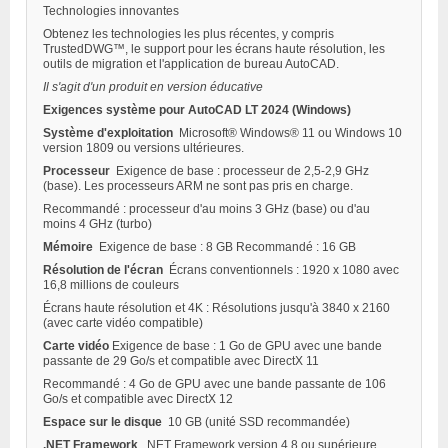
Technologies innovantes
Obtenez les technologies les plus récentes, y compris
TrustedDWG™, le support pour les écrans haute résolution, les
outils de migration et l'application de bureau AutoCAD.
Il s'agit d'un produit en version éducative
Exigences système pour AutoCAD LT 2024 (Windows)
Système d'exploitation
Microsoft® Windows® 11 ou Windows 10
version 1809 ou versions ultérieures.
Processeur
Exigence de base : processeur de 2,5-2,9 GHz
(base). Les processeurs ARM ne sont pas pris en charge.
Recommandé : processeur d'au moins 3 GHz (base) ou d'au
moins 4 GHz (turbo)
Mémoire
Exigence de base : 8 GB Recommandé : 16 GB
Résolution de l'écran
Écrans conventionnels : 1920 x 1080 avec
16,8 millions de couleurs
Écrans haute résolution et 4K : Résolutions jusqu'à 3840 x 2160
(avec carte vidéo compatible)
Carte vidéo
Exigence de base : 1 Go de GPU avec une bande
passante de 29 Go/s et compatible avec DirectX 11
Recommandé : 4 Go de GPU avec une bande passante de 106
Go/s et compatible avec DirectX 12
Espace sur le disque
10 GB (unité SSD recommandée)
.NET Framework
.NET Framework version 4.8 ou supérieure