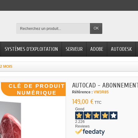
OK
SYSTÈMES D'EXPLOITATION
SERVEUR
ADOBE
AUTODESK
2 MOIS
AUTOCAD - ABONNEMENT
Référence :
VW3R85
149,00 €
TTC
Good
2.226
Reviews