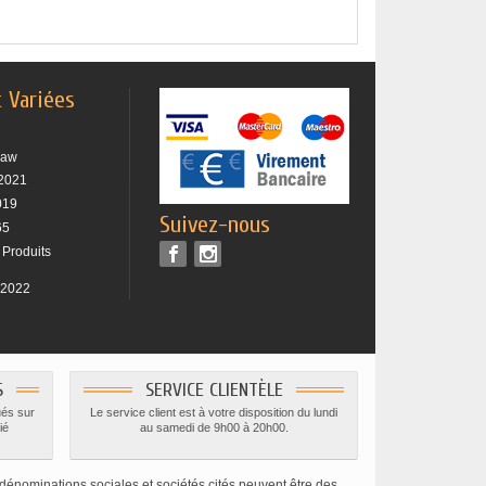
t Variées
raw
2021
019
Suivez-nous
65
 Produits
 2022
S
SERVICE CLIENTÈLE
ués sur
Le service client est à votre disposition du lundi
ié
au samedi de 9h00 à 20h00.
dénominations sociales et sociétés cités peuvent être des