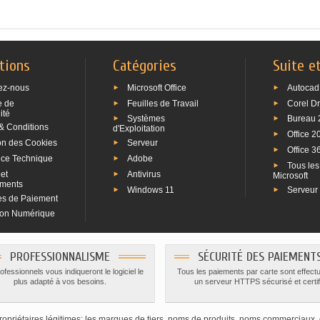
tions
Catégories
Suite e
ez-nous
Microsoft Office
Autocad
e de
Feuilles de Travail
Corel D
ité
Systèmes
Bureau 
& Conditions
d'Exploitation
Office 2
ion des Cookies
Serveur
Office 3
nce Technique
Adobe
Tous les
et
Antivirus
Microsoft
ments
Windows 11
Serveur
s de Paiement
ion Numérique
PROFESSIONNALISME
SÉCURITÉ DES PAIEMENT
fessionnels vous indiqueront le logiciel le
Tous les paiements par carte sont effect
plus adapté à vos besoins.
un serveur HTTPS sécurisé et certif
priétaires légitimes; les marques de tiers, noms de produits, noms commerciaux, 