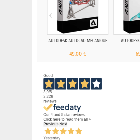
‹
AUTODESK AUTOCAD MÉCANIQUE
AUTODESK
49,00 €
6
Good
3,9
/5
2.226
reviews
Our 4 and 5 star reviews.
Click here to read them all >
Previous
Next
Yesterday