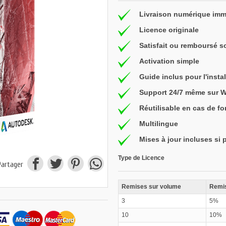
Livraison numérique imm
Licence originale
Satisfait ou remboursé s
Activation simple
Guide inclus pour l'instal
Support 24/7 même sur 
Réutilisable en cas de f
Multilingue
Mises à jour incluses si 
Type de Licence
Partager
Remises sur volume
Remis
3
5%
10
10%