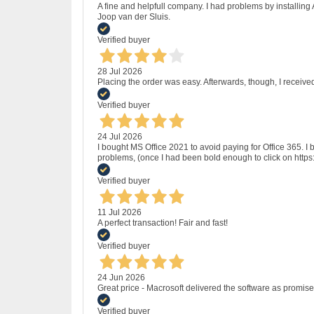
A fine and helpfull company. I had problems by installing
Joop van der Sluis.
Verified buyer
28 Jul 2026
Placing the order was easy. Afterwards, though, I receive
Verified buyer
24 Jul 2026
I bought MS Office 2021 to avoid paying for Office 365.
problems, (once I had been bold enough to click on http
Verified buyer
11 Jul 2026
A perfect transaction! Fair and fast!
Verified buyer
24 Jun 2026
Great price - Macrosoft delivered the software as promised
Verified buyer