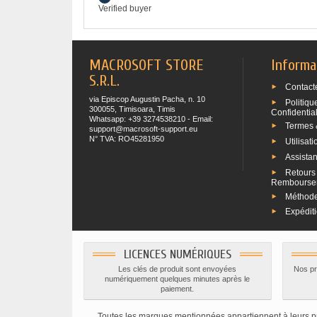
Verified buyer
MACROSOFT STORE
Informa
S.R.L.
Contact
via Episcop Augustin Pacha, n. 10
Politiqu
300055, Timisoara, Timis
Confidential
Whatsapp: +39 3274538210 - Email:
Termes 
support@macrosoft-support.eu
N° TVA: RO45281950
Utilisat
Assista
Retours 
Rembourse
Méthode
Expédit
LICENCES NUMÉRIQUES
Les clés de produit sont envoyées
Nos pro
numériquement quelques minutes après le
paiement.
Toutes les marques mentionnées appartiennent à leurs pro