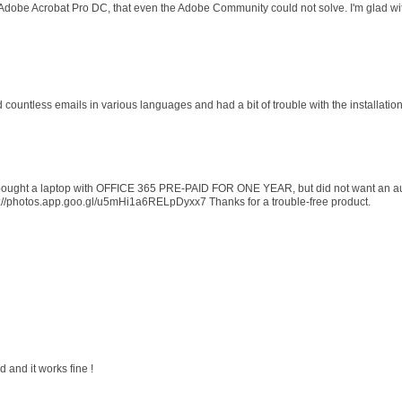
 Adobe Acrobat Pro DC, that even the Adobe Community could not solve. I'm glad wit
d countless emails in various languages and had a bit of trouble with the installati
 I bought a laptop with OFFICE 365 PRE-PAID FOR ONE YEAR, but did not want an au
s://photos.app.goo.gl/u5mHi1a6RELpDyxx7 Thanks for a trouble-free product.
 and it works fine !