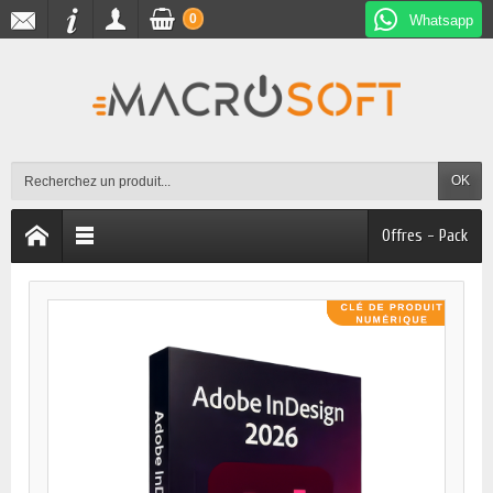
0
Whatsapp
OK
Offres - Pack