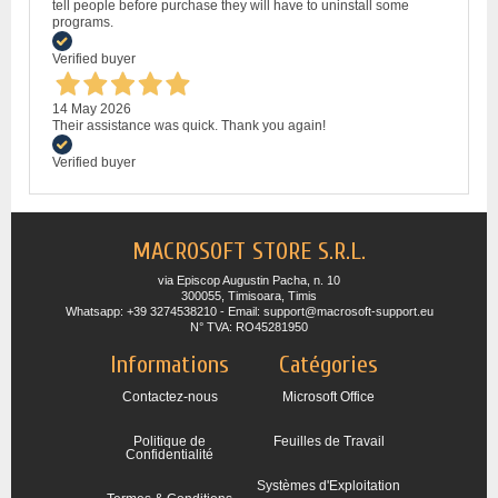
tell people before purchase they will have to uninstall some
programs.
Verified buyer
14 May 2026
Their assistance was quick. Thank you again!
Verified buyer
MACROSOFT STORE S.R.L.
via Episcop Augustin Pacha, n. 10
300055, Timisoara, Timis
Whatsapp: +39 3274538210 - Email: support@macrosoft-support.eu
N° TVA: RO45281950
Informations
Catégories
Contactez-nous
Microsoft Office
Politique de
Feuilles de Travail
Confidentialité
Systèmes d'Exploitation