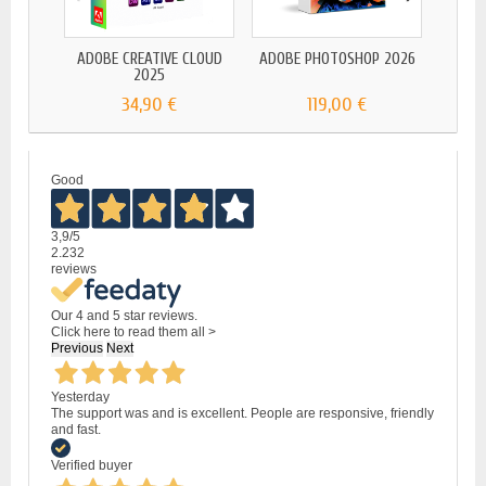
ADOBE CREATIVE CLOUD
ADOBE PHOTOSHOP 2026
ADOB
2025
34,90 €
119,00 €
Good
3,9
/5
2.232
reviews
Our 4 and 5 star reviews.
Click here to read them all >
Previous
Next
Yesterday
The support was and is excellent. People are responsive, friendly
and fast.
Verified buyer