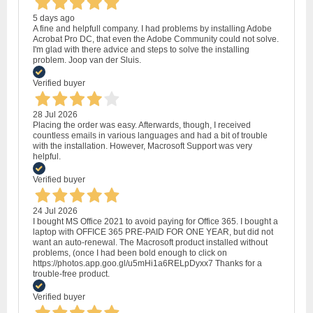
5 days ago
A fine and helpfull company. I had problems by installing Adobe
Acrobat Pro DC, that even the Adobe Community could not solve.
I'm glad with there advice and steps to solve the installing
problem. Joop van der Sluis.
Verified buyer
28 Jul 2026
Placing the order was easy. Afterwards, though, I received
countless emails in various languages and had a bit of trouble
with the installation. However, Macrosoft Support was very
helpful.
Verified buyer
24 Jul 2026
I bought MS Office 2021 to avoid paying for Office 365. I bought a
laptop with OFFICE 365 PRE-PAID FOR ONE YEAR, but did not
want an auto-renewal. The Macrosoft product installed without
problems, (once I had been bold enough to click on
https://photos.app.goo.gl/u5mHi1a6RELpDyxx7 Thanks for a
trouble-free product.
Verified buyer