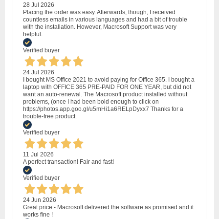
28 Jul 2026
Placing the order was easy. Afterwards, though, I received
countless emails in various languages and had a bit of trouble
with the installation. However, Macrosoft Support was very
helpful.
Verified buyer
24 Jul 2026
I bought MS Office 2021 to avoid paying for Office 365. I bought a
laptop with OFFICE 365 PRE-PAID FOR ONE YEAR, but did not
want an auto-renewal. The Macrosoft product installed without
problems, (once I had been bold enough to click on
https://photos.app.goo.gl/u5mHi1a6RELpDyxx7 Thanks for a
trouble-free product.
Verified buyer
11 Jul 2026
A perfect transaction! Fair and fast!
Verified buyer
24 Jun 2026
Great price - Macrosoft delivered the software as promised and it
works fine !