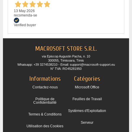
13 May 2026
recomenda-se
Verified buyer
MACROSOFT STORE S.R.L.
via Episcop Augustin Pacha, n. 10
300055, Timisoara, Timis
Whatsapp: +39 3274538210 - Email: support@macrosoft-support.eu
N° TVA: RO45281950
Informations
Catégories
Contactez-nous
Microsoft Office
Politique de
Feuilles de Travail
Confidentialité
Systèmes d'Exploitation
Termes & Conditions
Serveur
Utilisation des Cookies