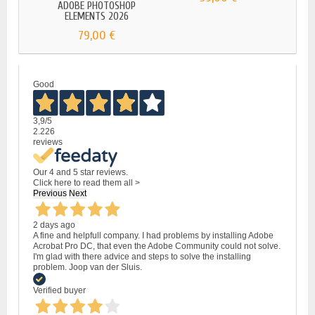
ADOBE PHOTOSHOP
ADO
ELEMENTS 2026
79,00 €
Good
3,9
/5
2.226
reviews
Our 4 and 5 star reviews.
Click here to read them all >
Previous
Next
2 days ago
A fine and helpfull company. I had problems by installing Adobe
Acrobat Pro DC, that even the Adobe Community could not solve.
I'm glad with there advice and steps to solve the installing
problem. Joop van der Sluis.
Verified buyer