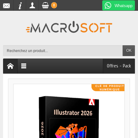
0
Whatsapp
OK
Offres - Pack