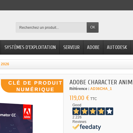
OK
SYSTÈMES D'EXPLOITATION
SERVEUR
ADOBE
AUTODESK
 2026
ADOBE CHARACTER ANIM
Référence :
AD36CHA_1
119,00 €
TTC
Good
2.226
Reviews