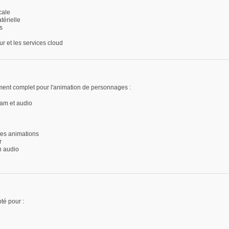
cale
térielle
s
ur et les services cloud
nt complet pour l'animation de personnages :
am et audio
des animations
r
n audio
té pour :