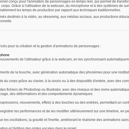
ionnel conçu pour l'animation de personnages en temps réel, qui permet de transfo
 corps. Grâce à l'utilisation de la webcam, du microphone et à des systèmes de su
rablement les temps de production par rapport aux techniques traditionnelles.
imés destinés à la vidéo, au streaming, aux médias sociaux, aux productions éducat
ionnelle.
és pour la création et la gestion d'animations de personnages :
ophone
es mouvements de l'utilisateur grâce à la webcam, en les synchronisant automatique
ements de la bouche, avec génération automatique des phonèmes pour une restitutio
 du corps grâce au clavier, à la souris ou à des dispositifs d'entrée, avec des co
des fichiers de Photoshop ou Illustrator, avec des niveaux et des noms automatiq
'ancrage, des déformations et des comportements dynamiques.
(expressions, mouvements, effets) à des touches ou des entrées, permettant un contr
registrer les performances et de les modifier ultérieurement sur une timeline, en p
 les oscillations, la gravité et l'inertie, améliorant le réalisme des animations sa
tion et l'édition des pistes vocales dans le projet.