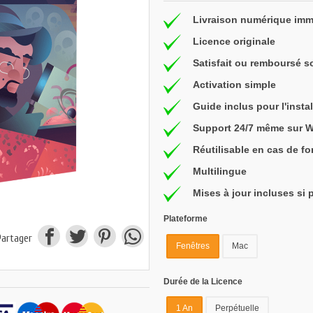
Livraison numérique imm
Licence originale
Satisfait ou remboursé s
Activation simple
Guide inclus pour l'instal
Support 24/7 même sur 
Réutilisable en cas de f
Multilingue
Mises à jour incluses si 
Plateforme
Partager
Fenêtres
Mac
Durée de la Licence
1 An
Perpétuelle