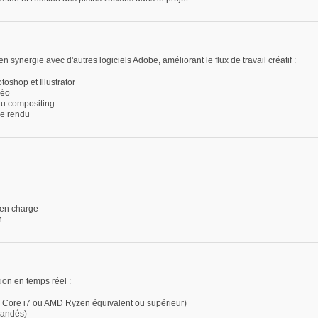
synergie avec d'autres logiciels Adobe, améliorant le flux de travail créatif :
oshop et Illustrator
déo
 du compositing
le rendu
 en charge
n
ion en temps réel :
l Core i7 ou AMD Ryzen équivalent ou supérieur)
mandés)