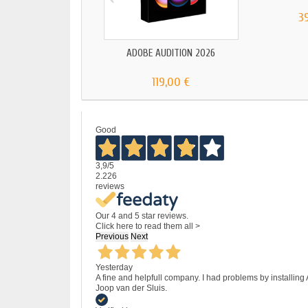
3
ADOBE AUDITION 2026
119,00 €
Good
3,9
/5
2.226
reviews
Our 4 and 5 star reviews.
Click here to read them all >
Previous
Next
Yesterday
A fine and helpfull company. I had problems by installing
Joop van der Sluis.