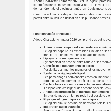
Adobe Character Animator 2026
est un logiciel profess
contrôlées par les mouvements du visage, de la voix et du
de manière naturelle et instantanée, en réduisant considé
C'est une solution idéale pour la création de contenus an
parfait entre la facilité d'utilisation et la puissance profess
Fonctionnalités principales
Adobe Character Animator 2026 comprend des outils avanc
Animation en temps réel avec webcam et micr
Le logiciel capture les expressions faciales et l
transformée en mouvements labiaux réalistes.
Lip sync automatique avancé
Synchronisation précise entre l'audio et les mouv
Contrôle des mouvements du corps
Possibilité d'animer les membres et les mouvements
Système de rigging intelligent
Les personnages peuvent être créés en important 
(rig). Le système permet de définir des points d
Déclencheurs et comportements personnalisés
Il est possible d'assigner des actions spécifiques 
Animation enregistrée et montage sur timeline
En plus du mode en temps réel, il est possible d'en
Physique et dynamiques automatiques
Le logiciel simule des mouvements naturels tels que
Intégration audio avancée
Support pour l'enregistrement audio, la synchronisa