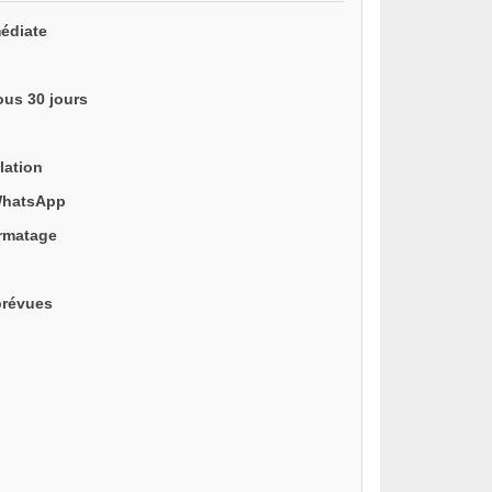
édiate
ous 30 jours
lation
WhatsApp
ormatage
prévues