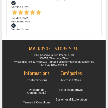
Verified buyer
13 May 2026
recomenda-se
Verified buyer
MACROSOFT STORE S.R.L.
via Episcop Augustin Pacha, n. 10
300055, Timisoara, Timis
Whatsapp: +39 3274538210 - Email: support@macrosoft-support.eu
N° TVA: RO45281950
Informations
Catégories
Contactez-nous
Microsoft Office
Politique de
Feuilles de Travail
Confidentialité
Systèmes d'Exploitation
Termes & Conditions