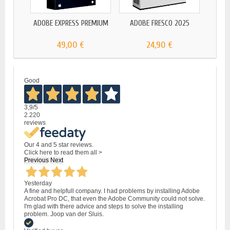
ADOBE EXPRESS PREMIUM
ADOBE FRESCO 2025
ADOBE
49,00 €
24,90 €
Good
3,9
/5
2.220
reviews
Our 4 and 5 star reviews.
Click here to read them all >
Previous
Next
Yesterday
A fine and helpfull company. I had problems by installing Adobe
Acrobat Pro DC, that even the Adobe Community could not solve.
I'm glad with there advice and steps to solve the installing
problem. Joop van der Sluis.