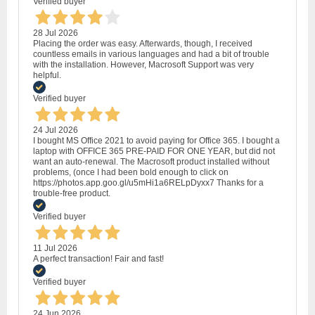
Verified buyer
28 Jul 2026
Placing the order was easy. Afterwards, though, I received
countless emails in various languages and had a bit of trouble
with the installation. However, Macrosoft Support was very
helpful.
Verified buyer
24 Jul 2026
I bought MS Office 2021 to avoid paying for Office 365. I bought a
laptop with OFFICE 365 PRE-PAID FOR ONE YEAR, but did not
want an auto-renewal. The Macrosoft product installed without
problems, (once I had been bold enough to click on
https://photos.app.goo.gl/u5mHi1a6RELpDyxx7 Thanks for a
trouble-free product.
Verified buyer
11 Jul 2026
A perfect transaction! Fair and fast!
Verified buyer
24 Jun 2026