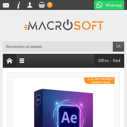
0
Whatsapp
OK
Offres - Pack