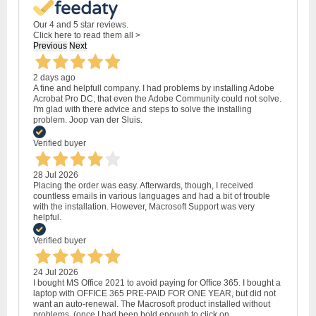
Our 4 and 5 star reviews.
Click here to read them all >
Previous
Next
2 days ago
A fine and helpfull company. I had problems by installing Adobe
Acrobat Pro DC, that even the Adobe Community could not solve.
I'm glad with there advice and steps to solve the installing
problem. Joop van der Sluis.
Verified buyer
28 Jul 2026
Placing the order was easy. Afterwards, though, I received
countless emails in various languages and had a bit of trouble
with the installation. However, Macrosoft Support was very
helpful.
Verified buyer
24 Jul 2026
I bought MS Office 2021 to avoid paying for Office 365. I bought a
laptop with OFFICE 365 PRE-PAID FOR ONE YEAR, but did not
want an auto-renewal. The Macrosoft product installed without
problems, (once I had been bold enough to click on