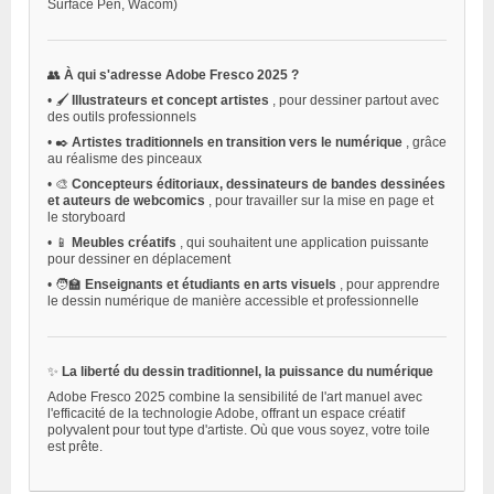
Surface Pen, Wacom)
👥
À qui s'adresse Adobe Fresco 2025 ?
•
🖌️
Illustrateurs et concept artistes
, pour dessiner partout avec
des outils professionnels
•
✒️
Artistes traditionnels en transition vers le numérique
, grâce
au réalisme des pinceaux
•
🎨
Concepteurs éditoriaux, dessinateurs de bandes dessinées
et auteurs de webcomics
, pour travailler sur la mise en page et
le storyboard
•
📱
Meubles créatifs
, qui souhaitent une application puissante
pour dessiner en déplacement
•
🧑‍🏫
Enseignants et étudiants en arts visuels
, pour apprendre
le dessin numérique de manière accessible et professionnelle
✨
La liberté du dessin traditionnel, la puissance du numérique
Adobe Fresco 2025 combine la sensibilité de l'art manuel avec
l'efficacité de la technologie Adobe, offrant un espace créatif
polyvalent pour tout type d'artiste. Où que vous soyez, votre toile
est prête.