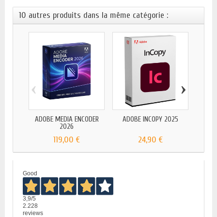
10 autres produits dans la même catégorie :
‹
›
ADOB
ADOBE MEDIA ENCODER
ADOBE INCOPY 2025
2026
119,00 €
24,90 €
Good
3,9
/5
2.228
reviews