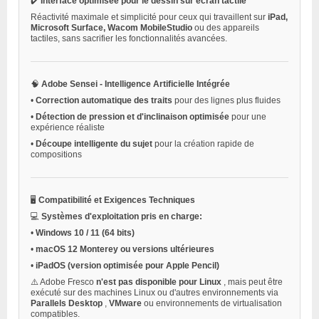
✔️
Interface optimisée pour le dessin sur écran tactile
Réactivité maximale et simplicité pour ceux qui travaillent sur
iPad,
Microsoft Surface, Wacom MobileStudio
ou des appareils
tactiles, sans sacrifier les fonctionnalités avancées.
🧠
Adobe Sensei - Intelligence Artificielle Intégrée
•
Correction automatique des traits
pour des lignes plus fluides
•
Détection de pression et d'inclinaison optimisée
pour une
expérience réaliste
•
Découpe intelligente du sujet
pour la création rapide de
compositions
🖥️
Compatibilité et Exigences Techniques
💻
Systèmes d'exploitation pris en charge:
•
Windows 10 / 11 (64 bits)
•
macOS 12 Monterey ou versions ultérieures
•
iPadOS (version optimisée pour Apple Pencil)
⚠️ Adobe Fresco
n'est pas disponible pour Linux
, mais peut être
exécuté sur des machines Linux ou d'autres environnements via
Parallels Desktop
,
VMware
ou environnements de virtualisation
compatibles.