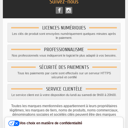
Suivez-nous
LICENCES NUMÉRIQUES
Les clés de produit sont envoyées numériquement quelques minutes après
le paiement.
PROFESSIONNALISME
Nos professionnels vous indiqueront le logiciel le plus adapté à vos besoins.
SÉCURITÉ DES PAIEMENTS
Tous les paiements par carte sont effectués sur un serveur HTTPS
sécurisé et certifié
SERVICE CLIENTÈLE
Le service client est à votre disposition du lundi au samedi de 9h00 à 20h00.
Toutes les marques mentionnées appartiennent à leurs propriétaires
légitimes; les marques de tiers, noms de produits, noms commerciaux,
dénominations sociales et sociétés cités peuvent être des marques
appartenant à leurs titulaires respectifs ou des marques déposées
d'autres sociétés, et ont été utilisés à des fins explicatives uniquement,
Vos choix en matière de confidentialité
dans l'intérêt de leur propriétaire, sans aucune intention de violer les