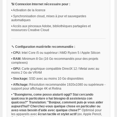
📶
Connexion Internet nécessaire pour :
•
Activation de la licence
•
Synchronisation cloud, mises à jour et sauvegardes
automatiques
•
Accès aux pinceaux Adobe, bibliothèques partagées et
ressources Creative Cloud
🔧
Configuration matérielle recommandée :
•
CPU:
Intel Core i5 ou supérieur / AMD Ryzen 5 / Apple Silicon
•
RAM:
Minimum 8 Go (16 Go recommandés pour des projets
complexes)
•
GPU:
Carte graphique compatible DirectX 12 / Metal avec au
moins 2 Go de VRAM
•
Stockage:
SSD avec au moins 10 Go disponibles
•
Affichage:
Résolution recommandée 1920x1080 ou supérieure -
support pour affichage 4K et Retina
•
"Buongiorno, come posso aiutarti oggi? Stai cercando
qualcosa in particolare o hai bisogno di assistenza con
qualcosa?" Translation: "Bonjour, comment puis-je vous aider
aujourd'hui? Cherchez-vous quelque chose en particulier ou
avez-vous besoin d'aide avec quelque chose?"
Optimisé pour
les appareils avec
écran tactile et stylet actif
(ex. Apple Pencil,