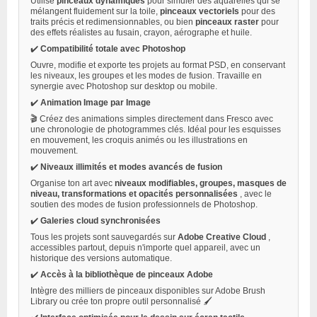
Utilise
pinceaux dynamiques
pour simuler des aquarelles qui se
mélangent fluidement sur la toile,
pinceaux vectoriels
pour des
traits précis et redimensionnables, ou bien
pinceaux raster
pour
des effets réalistes au fusain, crayon, aérographe et huile.
✔️
Compatibilité totale avec Photoshop
Ouvre, modifie et exporte tes projets au format PSD, en conservant
les niveaux, les groupes et les modes de fusion. Travaille en
synergie avec Photoshop sur desktop ou mobile.
✔️
Animation Image par Image
🎬 Créez des animations simples directement dans Fresco avec
une chronologie de photogrammes clés. Idéal pour les esquisses
en mouvement, les croquis animés ou les illustrations en
mouvement.
✔️
Niveaux illimités et modes avancés de fusion
Organise ton art avec
niveaux modifiables, groupes, masques de
niveau, transformations et opacités personnalisées
, avec le
soutien des modes de fusion professionnels de Photoshop.
✔️
Galeries cloud synchronisées
Tous les projets sont sauvegardés sur
Adobe Creative Cloud
,
accessibles partout, depuis n'importe quel appareil, avec un
historique des versions automatique.
✔️
Accès à la bibliothèque de pinceaux Adobe
Intègre des milliers de pinceaux disponibles sur Adobe Brush
Library ou crée ton propre outil personnalisé 🖌️