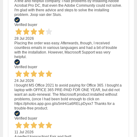
A fine and helpfull company. I had problems by installing Adobe
Acrobat Pro DC, that even the Adobe Community could not solve.
I'm glad with there advice and steps to solve the installing
problem. Joop van der Sluis.
Verified buyer
28 Jul 2026
Placing the order was easy. Afterwards, though, I received
countless emails in various languages and had a bit of trouble
with the installation. However, Macrosoft Support was very
helpful.
Verified buyer
24 Jul 2026
I bought MS Office 2021 to avoid paying for Office 365. I bought a
laptop with OFFICE 365 PRE-PAID FOR ONE YEAR, but did not
want an auto-renewal. The Macrosoft product installed without
problems, (once I had been bold enough to click on
https://photos.app.goo.gl/u5mHi1a6RELpDyxx7 Thanks for a
trouble-free product.
Verified buyer
11 Jul 2026
A perfect transaction! Fair and fast!