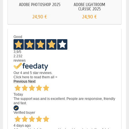
ADOBE PHOTOSHOP 2025
ADOBE LIGHTROOM
ADO
CLASSIC 2025
24,90 €
24,90 €
Good
3,9
/5
2.232
reviews
Our 4 and 5 star reviews.
Click here to read them all >
Previous
Next
Today
The support was and is excellent. People are responsive, friendly
and fast.
Verified buyer
4 days ago