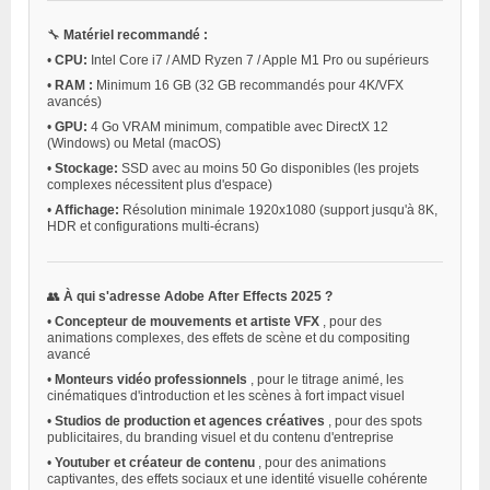
🔧
Matériel recommandé :
•
CPU:
Intel Core i7 / AMD Ryzen 7 / Apple M1 Pro ou supérieurs
•
RAM :
Minimum 16 GB (32 GB recommandés pour 4K/VFX
avancés)
•
GPU:
4 Go VRAM minimum, compatible avec DirectX 12
(Windows) ou Metal (macOS)
•
Stockage:
SSD avec au moins 50 Go disponibles (les projets
complexes nécessitent plus d'espace)
•
Affichage:
Résolution minimale 1920x1080 (support jusqu'à 8K,
HDR et configurations multi-écrans)
👥
À qui s'adresse Adobe After Effects 2025 ?
•
Concepteur de mouvements et artiste VFX
, pour des
animations complexes, des effets de scène et du compositing
avancé
•
Monteurs vidéo professionnels
, pour le titrage animé, les
cinématiques d'introduction et les scènes à fort impact visuel
•
Studios de production et agences créatives
, pour des spots
publicitaires, du branding visuel et du contenu d'entreprise
•
Youtuber et créateur de contenu
, pour des animations
captivantes, des effets sociaux et une identité visuelle cohérente