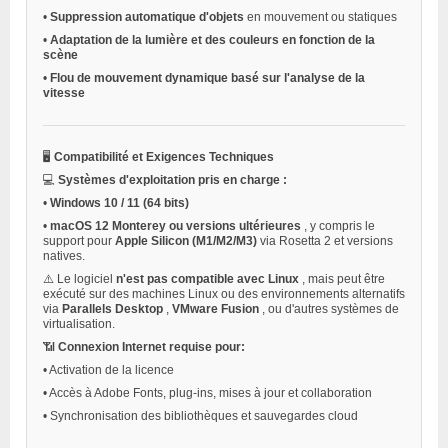
•
Suppression automatique d'objets
en mouvement ou statiques
•
Adaptation de la lumière et des couleurs en fonction de la
scène
•
Flou de mouvement dynamique basé sur l'analyse de la
vitesse
🖥️
Compatibilité et Exigences Techniques
💻
Systèmes d'exploitation pris en charge :
•
Windows 10 / 11 (64 bits)
•
macOS 12 Monterey ou versions ultérieures
, y compris le
support pour
Apple Silicon (M1/M2/M3)
via Rosetta 2 et versions
natives.
⚠️ Le logiciel
n'est pas compatible avec Linux
, mais peut être
exécuté sur des machines Linux ou des environnements alternatifs
via
Parallels Desktop
,
VMware Fusion
, ou d'autres systèmes de
virtualisation.
📶
Connexion Internet requise pour:
•
Activation de la licence
•
Accès à Adobe Fonts, plug-ins, mises à jour et collaboration
•
Synchronisation des bibliothèques et sauvegardes cloud