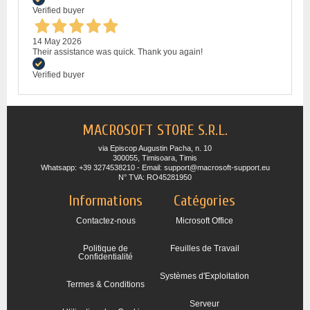
Verified buyer
14 May 2026
Their assistance was quick. Thank you again!
Verified buyer
MACROSOFT STORE S.R.L.
via Episcop Augustin Pacha, n. 10
300055, Timisoara, Timis
Whatsapp: +39 3274538210 - Email: support@macrosoft-support.eu
N° TVA: RO45281950
Informations
Catégories
Contactez-nous
Microsoft Office
Politique de
Feuilles de Travail
Confidentialité
Systèmes d'Exploitation
Termes & Conditions
Serveur