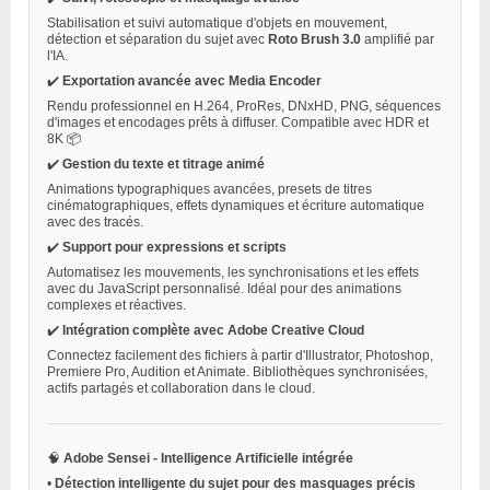
Stabilisation et suivi automatique d'objets en mouvement,
détection et séparation du sujet avec
Roto Brush 3.0
amplifié par
l'IA.
✔️
Exportation avancée avec Media Encoder
Rendu professionnel en H.264, ProRes, DNxHD, PNG, séquences
d'images et encodages prêts à diffuser. Compatible avec HDR et
8K 📦
✔️
Gestion du texte et titrage animé
Animations typographiques avancées, presets de titres
cinématographiques, effets dynamiques et écriture automatique
avec des tracés.
✔️
Support pour expressions et scripts
Automatisez les mouvements, les synchronisations et les effets
avec du JavaScript personnalisé. Idéal pour des animations
complexes et réactives.
✔️
Intégration complète avec Adobe Creative Cloud
Connectez facilement des fichiers à partir d'Illustrator, Photoshop,
Premiere Pro, Audition et Animate. Bibliothèques synchronisées,
actifs partagés et collaboration dans le cloud.
🧠
Adobe Sensei - Intelligence Artificielle intégrée
•
Détection intelligente du sujet pour des masquages précis