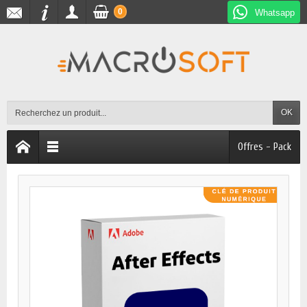
0
Whatsapp
OK
Offres - Pack