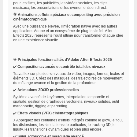
pour les films, les publicités, les vidéos sociales, les clips
musicaux, les présentations et les événements en direct.
🎥
Animations, effets spéciaux et compositing avec précision
cinématographique
Avec une puissance élevée, l'intégration native avec les autres
applications Adobe et un écosystème de plug-ins infini, After
Effects 2025 représente l'outil ultime pour transformer chaque idée
en une expérience visuelle.
🎯
Principales fonctionnalités d'Adobe After Effects 2025
✔️
Composition avancée et contrôle total des niveaux
Travaillez sur plusieurs niveaux de vidéo, images, formes, textes et
éléments 3D. Créez des masques, des trajectoires de mouvement,
du mélange avancé et la gestion de la profondeur.
✔️
Animations 2D/3D professionnelles
Système avancé de keyframes, interpolation temporelle et
spatiale, gestion de graphiques vectoriels, niveaux solides, outil
marionnette, rigging et parenting.
✔️
Effets visuels (VFX) cinématographiques
⚡ Appliquez des centaines d'effets intégrés comme le glow, le flou,
les distorsions, les simulations de particules, le tracking 3D, le
liquify, les transitions dynamiques et bien plus encore.
✔️
Suivi, rotoscopie et masquage avancé