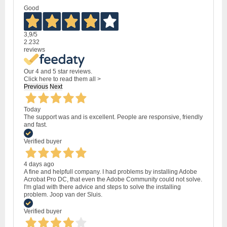
Good
3,9
/5
2.232
reviews
Our 4 and 5 star reviews.
Click here to read them all >
Previous
Next
Today
The support was and is excellent. People are responsive, friendly
and fast.
Verified buyer
4 days ago
A fine and helpfull company. I had problems by installing Adobe
Acrobat Pro DC, that even the Adobe Community could not solve.
I'm glad with there advice and steps to solve the installing
problem. Joop van der Sluis.
Verified buyer