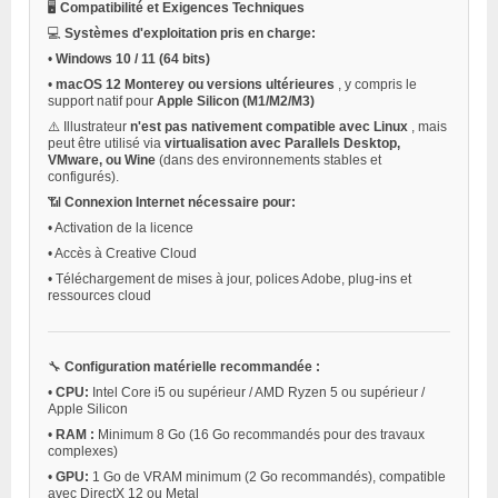
🖥️
Compatibilité et Exigences Techniques
💻
Systèmes d'exploitation pris en charge:
•
Windows 10 / 11 (64 bits)
•
macOS 12 Monterey ou versions ultérieures
, y compris le
support natif pour
Apple Silicon (M1/M2/M3)
⚠️ Illustrateur
n'est pas nativement compatible avec Linux
, mais
peut être utilisé via
virtualisation avec Parallels Desktop,
VMware, ou Wine
(dans des environnements stables et
configurés).
📶
Connexion Internet nécessaire pour:
•
Activation de la licence
•
Accès à Creative Cloud
•
Téléchargement de mises à jour, polices Adobe, plug-ins et
ressources cloud
🔧
Configuration matérielle recommandée :
•
CPU:
Intel Core i5 ou supérieur / AMD Ryzen 5 ou supérieur /
Apple Silicon
•
RAM :
Minimum 8 Go (16 Go recommandés pour des travaux
complexes)
•
GPU:
1 Go de VRAM minimum (2 Go recommandés), compatible
avec DirectX 12 ou Metal