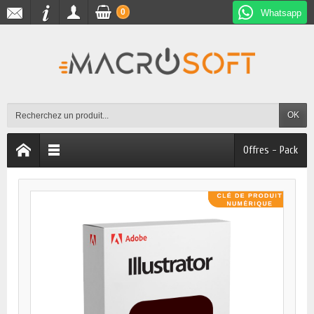
0
Whatsapp
OK
Offres - Pack