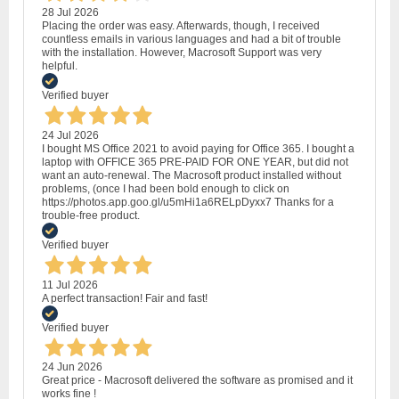
28 Jul 2026
Placing the order was easy. Afterwards, though, I received
countless emails in various languages and had a bit of trouble
with the installation. However, Macrosoft Support was very
helpful.
Verified buyer
24 Jul 2026
I bought MS Office 2021 to avoid paying for Office 365. I bought a
laptop with OFFICE 365 PRE-PAID FOR ONE YEAR, but did not
want an auto-renewal. The Macrosoft product installed without
problems, (once I had been bold enough to click on
https://photos.app.goo.gl/u5mHi1a6RELpDyxx7 Thanks for a
trouble-free product.
Verified buyer
11 Jul 2026
A perfect transaction! Fair and fast!
Verified buyer
24 Jun 2026
Great price - Macrosoft delivered the software as promised and it
works fine !