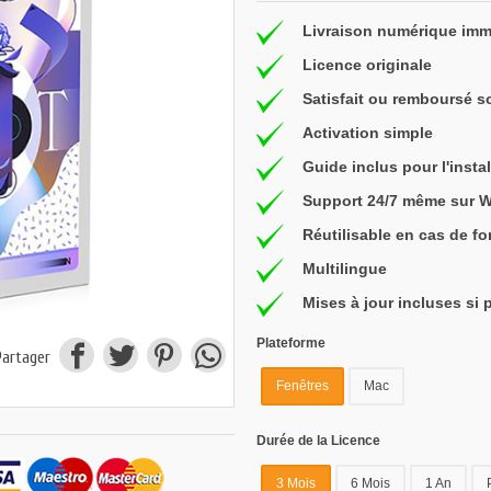
Livraison numérique imm
Licence originale
Satisfait ou remboursé s
Activation simple
Guide inclus pour l'instal
Support 24/7 même sur 
Réutilisable en cas de f
Multilingue
Mises à jour incluses si 
Plateforme
Partager
Fenêtres
Mac
Durée de la Licence
3 Mois
6 Mois
1 An