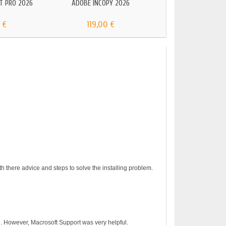
T PRO 2026
ADOBE INCOPY 2026
ADOBE PREMIERE PR
 €
119,00 €
24,90 €
h there advice and steps to solve the installing problem.
on. However, Macrosoft Support was very helpful.