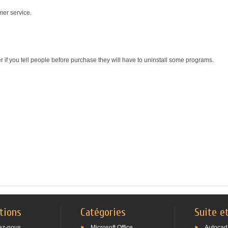
mer service.
r if you tell people before purchase they will have to uninstall some programs.
tions
Catégories
Suite e
ez-nous
Microsoft Office
Autocad