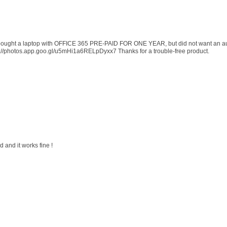
 I bought a laptop with OFFICE 365 PRE-PAID FOR ONE YEAR, but did not want an au
s://photos.app.goo.gl/u5mHi1a6RELpDyxx7 Thanks for a trouble-free product.
 and it works fine !