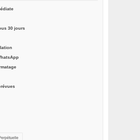
édiate
ous 30 jours
lation
WhatsApp
ormatage
prévues
Perpétuelle