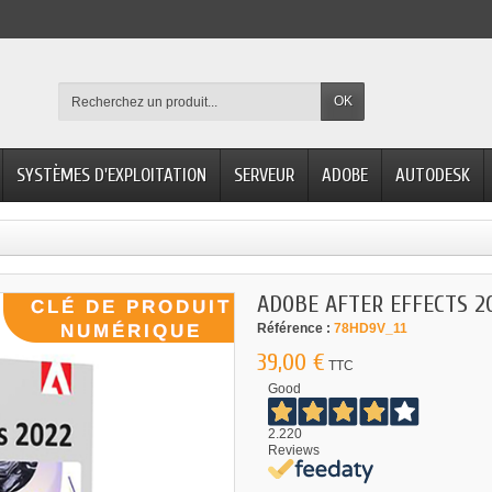
OK
SYSTÈMES D'EXPLOITATION
SERVEUR
ADOBE
AUTODESK
ADOBE AFTER EFFECTS 2
Référence :
78HD9V_11
39,00 €
TTC
Good
2.220
Reviews