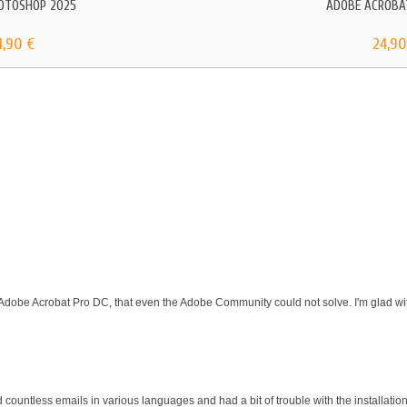
OTOSHOP 2025
ADOBE ACROBA
4,90 €
24,90
 Adobe Acrobat Pro DC, that even the Adobe Community could not solve. I'm glad wit
d countless emails in various languages and had a bit of trouble with the installati