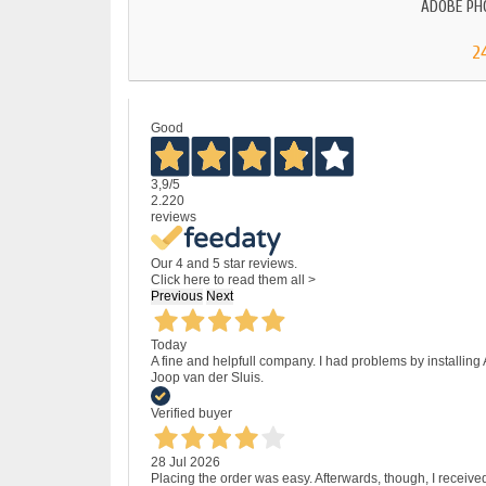
ADOBE PH
2
Good
3,9
/5
2.220
reviews
Our 4 and 5 star reviews.
Click here to read them all >
Previous
Next
Today
A fine and helpfull company. I had problems by installing
Joop van der Sluis.
Verified buyer
28 Jul 2026
Placing the order was easy. Afterwards, though, I receive