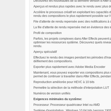
Découvrez les nouveautés de la dernière version d'After E
Aperçus et rendus plus rapides avec le rendu avec plus 
Accélère le processus créatif en exploitant les capacités 
rendu des compositions le plus rapidement possible sur l'
File d'attente de rendu repensée avec des notifications à 
La file d'attente de rendu repensée met en évidence des inf
Profil de composition
Parfois, les projets complexes dans After Effects peuven
optimiser les ressources système. Découvrez quels niveaux
rendu.
Aperçu spéculatif
Effectuez le rendu des images pendant les périodes d'inacti
défilement des compositions.
Exporter plus rapidement avec Adobe Media Encoder
Maintenant, vous pouvez exporter vos compositions plus 
permet de continuer à travailler dans After Effects, pend
Reproduction améliorée pour HEVC à 10 bits
Permettre la sélection de la méthode d'interpolation LUT
Numéros de version unifiés
Exigences minimales du système:
Processeur: Processeur quadricœur Intel ou AMD
Système d'exploitation : Windows 10 64 bits (version 1909