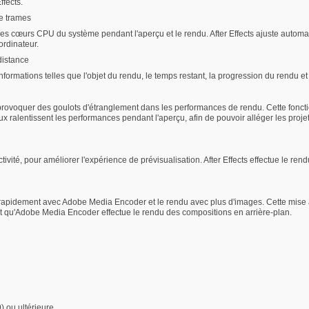
ffects.
de trames
des cœurs CPU du système pendant l'aperçu et le rendu. After Effects ajuste automat
ordinateur.
distance
ormations telles que l'objet du rendu, le temps restant, la progression du rendu et 
t provoquer des goulots d'étranglement dans les performances de rendu. Cette fonct
 ralentissent les performances pendant l'aperçu, afin de pouvoir alléger les proje
vité, pour améliorer l'expérience de prévisualisation. After Effects effectue le rendu
rapidement avec Adobe Media Encoder et le rendu avec plus d'images. Cette mise à
ant qu'Adobe Media Encoder effectue le rendu des compositions en arrière-plan.
) ou ultérieure