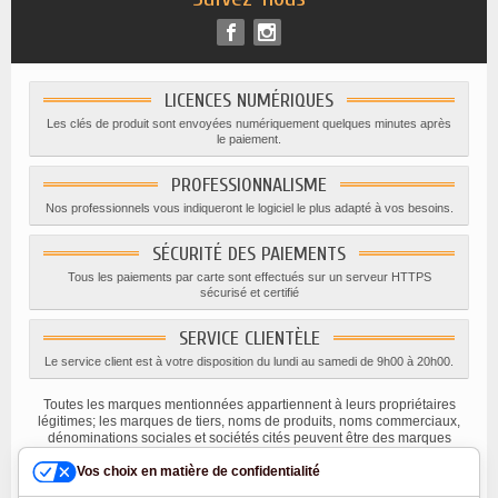
LICENCES NUMÉRIQUES
Les clés de produit sont envoyées numériquement quelques minutes après
le paiement.
PROFESSIONNALISME
Nos professionnels vous indiqueront le logiciel le plus adapté à vos besoins.
SÉCURITÉ DES PAIEMENTS
Tous les paiements par carte sont effectués sur un serveur HTTPS
sécurisé et certifié
SERVICE CLIENTÈLE
Le service client est à votre disposition du lundi au samedi de 9h00 à 20h00.
Toutes les marques mentionnées appartiennent à leurs propriétaires
légitimes; les marques de tiers, noms de produits, noms commerciaux,
dénominations sociales et sociétés cités peuvent être des marques
appartenant à leurs titulaires respectifs ou des marques déposées
d'autres sociétés, et ont été utilisés à des fins explicatives uniquement,
Vos choix en matière de confidentialité
dans l'intérêt de leur propriétaire, sans aucune intention de violer les