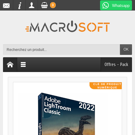
0
Whatsapp
OK
Offres - Pack