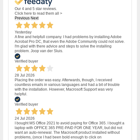
Our 4 and 5 star reviews.
Click here to read them all >
Previous
Next
Yesterday
A fine and helpfull company. I had problems by installing Adobe
Acrobat Pro DC, that even the Adobe Community could not solve.
I'm glad with there advice and steps to solve the installing
problem. Joop van der Sluis.
Verified buyer
28 Jul 2026
Placing the order was easy. Afterwards, though, I received
countless emails in various languages and had a bit of trouble
with the installation. However, Macrosoft Support was very
helpful.
Verified buyer
24 Jul 2026
I bought MS Office 2021 to avoid paying for Office 365. I bought a
laptop with OFFICE 365 PRE-PAID FOR ONE YEAR, but did not
want an auto-renewal. The Macrosoft product installed without
problems, (once I had been bold enough to click on