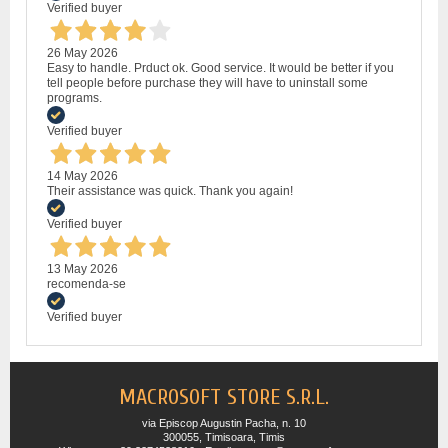
Verified buyer
26 May 2026
Easy to handle. Prduct ok. Good service. It would be better if you
tell people before purchase they will have to uninstall some
programs.
Verified buyer
14 May 2026
Their assistance was quick. Thank you again!
Verified buyer
13 May 2026
recomenda-se
Verified buyer
MACROSOFT STORE S.R.L.
via Episcop Augustin Pacha, n. 10
300055, Timisoara, Timis