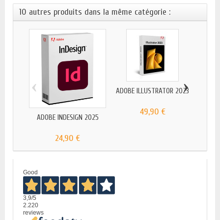
10 autres produits dans la même catégorie :
‹
›
ADOBE ILLUSTRATOR 2023
49,90 €
ADOBE INDESIGN 2025
ADOBE
24,90 €
Good
3,9
/5
2.220
reviews