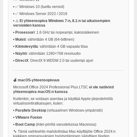
•
✅ Windows 10 (tuettu versiot)
•
✅ Windows Server 2022 / 2019
•
⚠️
Ei yhteensopiva Windows 7:n, 8.1:n tai aikaisempien
versioiden kanssa
•
Prosessori
: 1.6 GHz tai nopeampi, kaksisäikeinen
•
Muisti
: vähintään 4 GB (64-bittinen)
•
Kiintolevytila
: vähintään 4 GB vapaata tilaa
•
Näyttö
: vähintään 1280×768 resoluutio
•
DirectX
: DirectX 9 WDDM 2.0 tai uudempi ajuri
🍏 macOS-yhteensopivuus
Microsoft Office 2024 Professional Plus LTSC
ei ole natiivisti
yhteensopiva macOS:n kanssa
.
Kuitenkin, se voidaan asentaa ja käyttää Apple-järjestelmillä
virtualisointiratkaisujen, kuten:
•
Parallels Desktop
(virtuaalinen Windows-ympäristö)
•
VMware Fusion
•
Boot Camp
(Intel-piirillä varustetuissa Maceissa)
🔧 Tämä vaihtoehto mahdollistaa Mac-käyttäjille Office 2024:n
kaikkien ominaisuuksien hyödyntämisen säilyttäen täyden