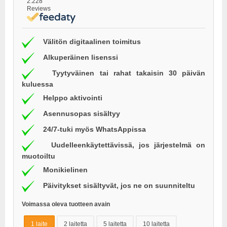
2.228
Reviews
Välitön digitaalinen toimitus
Alkuperäinen lisenssi
Tyytyväinen tai rahat takaisin 30 päivän
kuluessa
Helppo aktivointi
Asennusopas sisältyy
24/7-tuki myös WhatsAppissa
Uudelleenkäytettävissä, jos järjestelmä on
muotoiltu
Monikielinen
Päivitykset sisältyvät, jos ne on suunniteltu
Voimassa oleva tuotteen avain
1 laite
2 laitetta
5 laitetta
10 laitetta