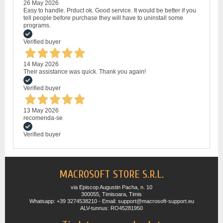
26 May 2026
Easy to handle. Prduct ok. Good service. It would be better if you
tell people before purchase they will have to uninstall some
programs.
Verified buyer
14 May 2026
Their assistance was quick. Thank you again!
Verified buyer
13 May 2026
recomenda-se
Verified buyer
MACROSOFT STORE S.R.L.
via Episcop Augustin Pacha, n. 10
300055, Timisoara, Timis
Whatsapp: +39 3274538210 - Email: support@macrosoft-support.eu
ALV-tunnus: RO45281950