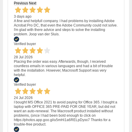
Previous
Next
3 days ago
A fine and helpfull company. I had problems by installing Adobe
Acrobat Pro DC, that even the Adobe Community could not solve.
I'm glad with there advice and steps to solve the installing
problem. Joop van der Sluis.
Verified buyer
28 Jul 2026
Placing the order was easy. Afterwards, though, I received
countless emails in various languages and had a bit of trouble
with the installation. However, Macrosoft Support was very
helpful.
Verified buyer
24 Jul 2026
I bought MS Office 2021 to avoid paying for Office 365. I bought a
laptop with OFFICE 365 PRE-PAID FOR ONE YEAR, but did not
want an auto-renewal. The Macrosoft product installed without
problems, (once I had been bold enough to click on
https://photos.app.goo.gl/u5mHi1a6RELpDyxx7 Thanks for a
trouble-free product.