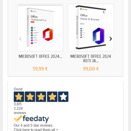
‹
›
MICROSOFT OFFICE 2024...
MICROSOFT OFFICE 2024
MICRO
KOTI JA...
59,99 €
99,00 €
Good
3,8
/5
2.228
reviews
Our 4 and 5 star reviews.
Click here to read them all >