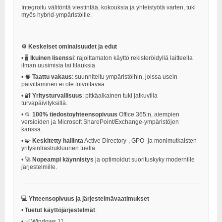
Integroitu välitöntä viestintää, kokouksia ja yhteistyötä varten, tuki
myös hybrid-ympäristöille.
⚙️ Keskeiset ominaisuudet ja edut
•
🖥️
Ikuinen lisenssi
: rajoittamaton käyttö rekisteröidyllä laitteella
ilman uusimisia tai tilauksia.
•
🧠
Taattu vakaus
: suunniteltu ympäristöihin, joissa usein
päivittäminen ei ole toivottavaa.
•
🔐
Yritysturvallisuus
: pitkäaikainen tuki jatkuvilla
turvapäivityksillä.
•
📂
100% tiedostoyhteensopivuus
Office 365:n, aiempien
versioiden ja Microsoft SharePoint/Exchange-ympäristöjen
kanssa.
•
🧩
Keskitetty hallinta
Active Directory-, GPO- ja monimutkaisten
yritysinfrastruktuurien tuella.
•
🚀
Nopeampi käynnistys
ja optimoidut suorituskyky modernille
järjestelmille.
💻 Yhteensopivuus ja järjestelmävaatimukset
•
Tuetut käyttöjärjestelmät
:
•
✅ Windows 11