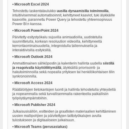
•
Microsoft Excel 2024
Tehostettu laskentataulukko
uusilla dynaamisilla toiminnoilla
,
intuitiivisemmat automatisoinnit, kehittyneet kaaviot, tuki älykkäille
kaavoille, parannettu Power Query ja tehostettu yhteensopivuus
Power BI:n kanssa.
•
Microsoft PowerPoint 2024
Päivitetty esitystyökalu sujuvilla animaatioilla, uudistetulla
suunnittelulla, korkean resoluution videoilla, kehittyneellä
kerrontaominaisuudella, integroidulla tallennuksella ja
interaktiivisilla esityksillä.
•
Microsoft Outlook 2024
Ammattimainen sähköpostin ja kalenterin hallinta uudella
siistillä
ja reagoivalla käyttöliittymällä
, älykkäillä priorisointi- ja
hakutoiminnoilla sekä nopealla yrityksen tai henkilökohtaisen tilin
synkronoinnilla.
•
Microsoft Access 2024
Räätälöityjen tietokantojen luonti ja hallinta tehostetulla yhteydellä
ja nopeammalla sekä turvallisemmalla rakenteella paikallisiin
työpöytäympäristöihin.
•
Microsoft Publisher 2024
Julkaisusisällön, esitteiden ja graafisten materiaalien kehittäminen
uusien mallipohjien ja päivitettyjen taittotyökalujen avulla
tulostukseen ja digitaaliseen julkaisuun.
•
Microsoft Teams (perusasiakas)