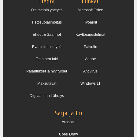
Tiedot
Luokat
Ota meihin yhteyttä
Microsoft Office
Tietosuojailmoitus
Työarkit
Ehdot & Säännöt
Käyttöjärjestelmät
Evästeiden käyttö
Palvelin
Tekninen tuki
Adobe
Palautukset ja hyvitykset
Antivirus
Maksutavat
Windows 11
Digitaalinen Lähetys
Sarja ja Eri
Autocad
Corel Draw