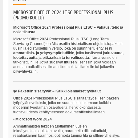
MICROSOFT OFFICE 2024 LTSC PROFESSIONAL PLUS
(PROMO KOULU)
Microsoft Office 2024 Professional Plus LTSC – Vakaus, teho ja
nolla tilausta
Microsoft Office 2024 Professional Plus LTSC (Long Term
Servicing Channel) on Microsoftin historiallisen ohjelmistopaketin
uusin ja edistyksellisin versio, joka on suunniteltu erityisesti
ammattilais- ja yritysympäristöihin
, jotka tarvitsevat
jatkuvuutta,
luotettavuutta ja pitkäaikaista turvallisuutta
. Tämä versio on
tarkoitettu niille, jotka suosivat
ikuisen
lisenssin, joka voidaan
asentaa paikallisesti ilman sitoumuksia tilauksiin tai jatkuviin
pilviyhteyksiin.
🧩 Pakettiin sisältyvät – Kaikki olennaiset työkalut
Office 2024 Professional Plus LTSC sisältää täydellisen paketin
työpöytäsovelluksia, jotka on suunniteltu tukemaan kaikkia
modernin työelämän osa-alueita, henkilökohtaisesta
tuottavuudesta kehittyneeseen dokumenttienhallintaan.
•
Microsoft Word 2024
Ammattimaisten tekstien tuottaminen uusien
tekoälyominaisuuksien avulla, parannettu diktaattorituki,
reaaliaikainen käännös, optimoitu tumma tila ja offline-yhteistyö.