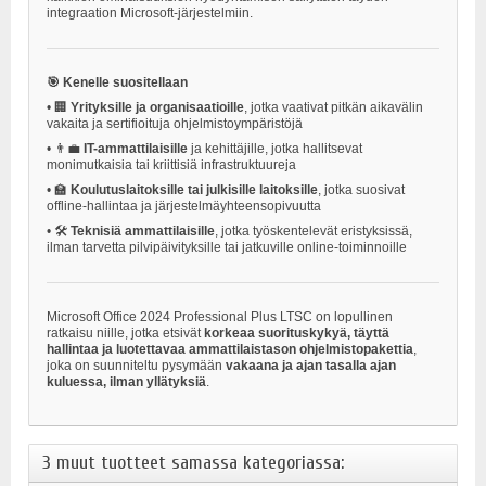
integraation Microsoft-järjestelmiin.
🎯 Kenelle suositellaan
•
🏢
Yrityksille ja organisaatioille
, jotka vaativat pitkän aikavälin
vakaita ja sertifioituja ohjelmistoympäristöjä
•
👨‍💼
IT-ammattilaisille
ja kehittäjille, jotka hallitsevat
monimutkaisia tai kriittisiä infrastruktuureja
•
🏫
Koulutuslaitoksille tai julkisille laitoksille
, jotka suosivat
offline-hallintaa ja järjestelmäyhteensopivuutta
•
🛠️
Teknisiä ammattilaisille
, jotka työskentelevät eristyksissä,
ilman tarvetta pilvipäivityksille tai jatkuville online-toiminnoille
Microsoft Office 2024 Professional Plus LTSC on lopullinen
ratkaisu niille, jotka etsivät
korkeaa suorituskykyä, täyttä
hallintaa ja luotettavaa ammattilaistason ohjelmistopakettia
,
joka on suunniteltu pysymään
vakaana ja ajan tasalla ajan
kuluessa, ilman yllätyksiä
.
3 muut tuotteet samassa kategoriassa: